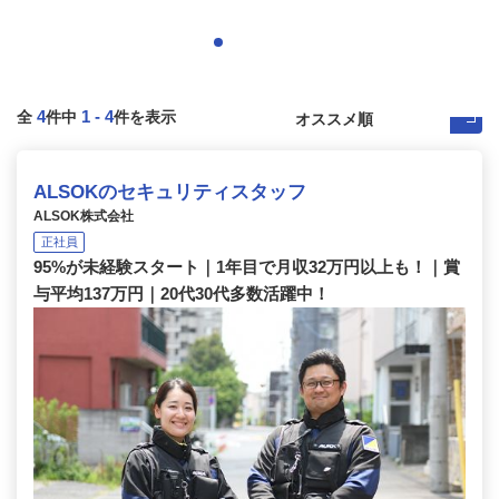
4
1
-
4
全
件中
件を表示
ALSOKのセキュリティスタッフ
ALSOK株式会社
正社員
95%が未経験スタート｜1年目で月収32万円以上も！｜賞
与平均137万円｜20代30代多数活躍中！