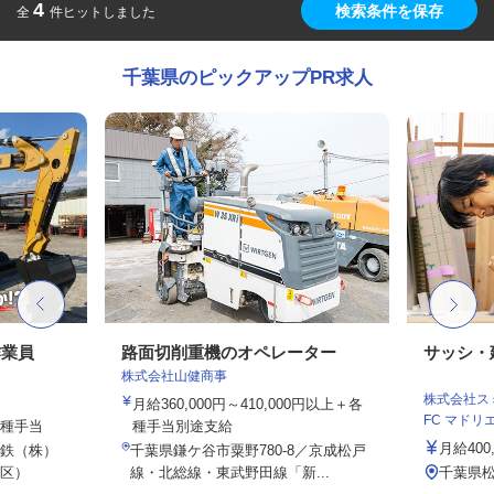
4
検索条件を保存
全
件ヒットしました
千葉県のピックアップPR求人
作業員
路面切削重機のオペレーター
サッシ・
株式会社山健商事
株式会社スミ
月給360,000円～410,000円以上＋各
FC マドリエ松
各種手当
種手当別途支給
月給400
鉄（株）
千葉県鎌ケ谷市粟野780-8／京成松戸
区）
線・北総線・東武野田線「新...
千葉県松