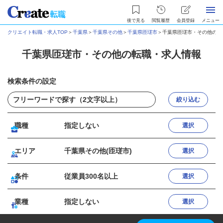
後で見る
閲覧履歴
会員登録
メニュー
クリエイト転職・求人TOP
＞
千葉県
＞
千葉県その他
＞
千葉県匝瑳市
＞
千葉県匝瑳市・その他の転
千葉県匝瑳市・その他の転職・求人情報
検索条件の設定
絞り込む
職種
指定しない
選択
エリア
千葉県その他(匝瑳市)
選択
条件
従業員300名以上
選択
業種
指定しない
選択