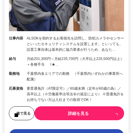
仕事内容
ALSOKを契約するお客様先を訪問し、防犯カメラやセンサー
といったセキュリティシステムを設置します。といっても、
設置工事自体は基本的に協力業者が行うため、あなた…
給与
月給201,300円～月給235,700円（大卒以上226,500円以上）
＋各種手当 《★…
勤務地
千葉県内各エリアでの勤務 （千葉県内いずれかの事業所へ
配属）
応募資格
要普通免許（AT限定可）／60歳未満（定年が60歳の為）／
高卒以上（※労働基準法等法令の規定により） ※普通免許を
お持ちでない方は入社までの取得でOK！
詳細を見る
後で見る