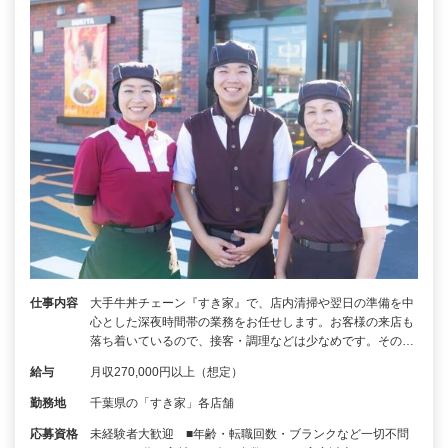
仕事内容
大手牛丼チェーン『すき家』で、店内清掃や翌日の準備を中
心とした深夜時間帯の業務をお任せします。お客様の来店も
落ち着いているので、接客・調理などは少なめです。その…
給与
月収270,000円以上（想定）
勤務地
千葉県の「すき家」各店舗
応募資格
未経験者大歓迎 ■年齢・転職回数・ブランクなど一切不問