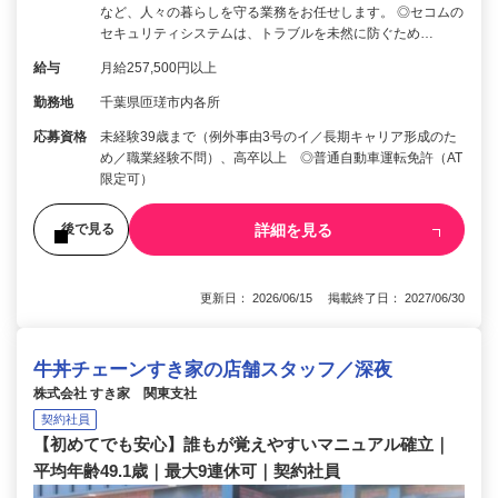
など、人々の暮らしを守る業務をお任せします。 ◎セコムの
セキュリティシステムは、トラブルを未然に防ぐため…
給与
月給257,500円以上
勤務地
千葉県匝瑳市内各所
応募資格
未経験39歳まで（例外事由3号のイ／長期キャリア形成のた
め／職業経験不問）、高卒以上 ◎普通自動車運転免許（AT
限定可）
詳細を見る
後で見る
更新日： 2026/06/15 掲載終了日： 2027/06/30
牛丼チェーンすき家の店舗スタッフ／深夜
株式会社 すき家 関東支社
契約社員
【初めてでも安心】誰もが覚えやすいマニュアル確立｜
平均年齢49.1歳｜最大9連休可｜契約社員