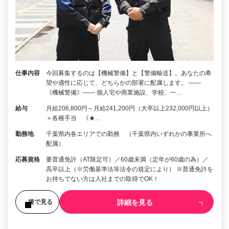
仕事内容
今回募集するのは【機械警備】と【警備輸送】。あなたの希
望や適性に応じて、どちらかの部署に配属します。 ――
《機械警備》―― 個人宅や商業施設、学校、一…
給与
月給206,800円～月給241,200円（大卒以上232,000円以上）
＋各種手当 《★…
勤務地
千葉県内各エリアでの勤務 （千葉県内いずれかの事業所へ
配属）
応募資格
要普通免許（AT限定可）／60歳未満（定年が60歳の為）／
高卒以上（※労働基準法等法令の規定により） ※普通免許を
お持ちでない方は入社までの取得でOK！
詳細を見る
後で見る