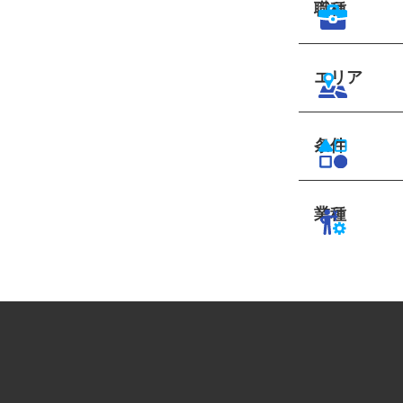
職種
エリア
条件
業種