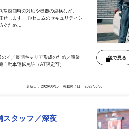
最長10連休／福利厚生充実／平均年収600
る異常感知時の対応や機器の点検など、
任せします。 ◎セコムのセキュリティシ
に防ぐため…
3号のイ／長期キャリア形成のため／職業
後で見
通自動車運転免許（AT限定可）
更新日： 2026/06/15 掲載終了日： 2027/06/30