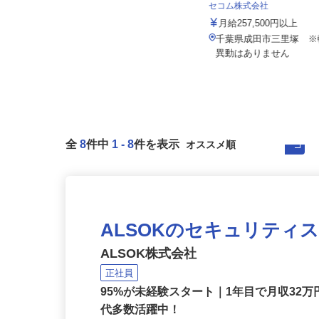
イズミ物流株式会社 八千代Team
セコム株式会社
月給286,967円～371,230円 ※諸
手当含む
月給257,500円以上
千葉県八千代市米本2515-1（JR
千葉県成田市三里塚 
「村上駅」より車で9分）
異動はありません
全
8
件中
1
-
8
件を表示
ALSOKのセキュリティ
ALSOK株式会社
正社員
95%が未経験スタート｜1年目で月収32万