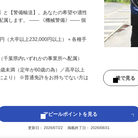
備】と【警備輸送】。あなたの希望や適性
配属します。 ―― 《機械警備》―― 個
…
200円（大卒以上232,000円以上）＋各種手
 （千葉県内いずれかの事業所へ配属）
60歳未満（定年が60歳の為）／高卒以上
により） ※普通免許をお持ちでない方は
後で見
アピールポイントを見る