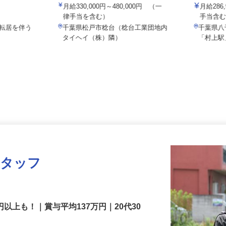
株式会社タイヘイ物流システム
イズミ物
月給330,000円～480,000円 （一
月給28
律手当を含む）
手当
※転居を伴う
千葉県松戸市稔台（稔台工業団地内
千葉県
タイヘイ（株）隣）
「村上
スタッフ
円以上も！｜賞与平均137万円｜20代30