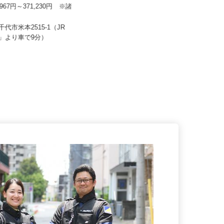
流株式会社 八千代Team
セコム株式会社
6,967円～371,230円 ※諸
含む
月給257,500円以上
八千代市米本2515-1（JR
千葉県成田市三里塚 ※転居を伴う
駅」より車で9分）
異動はありません