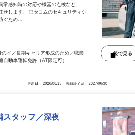
る異常感知時の対応や機器の点検など、
任せします。 ◎セコムのセキュリティシ
に防ぐため…
3号のイ／長期キャリア形成のため／職業
後で見
通自動車運転免許（AT限定可）
更新日： 2026/06/15 掲載終了日： 2027/06/30
舗スタッフ／深夜