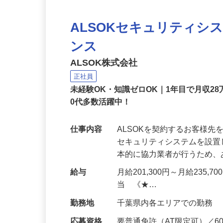
ALSOKセキュリティシ
ンス
ALSOK株式会社
正社員
未経験OK・知識ゼロOK｜1年目で月収28
0代多数活躍中！
仕事内容
ALSOKを契約するお客様
セキュリティシステムを設
本的に協力業者が行うため
給与
月給201,300円～月給235,
当 《★…