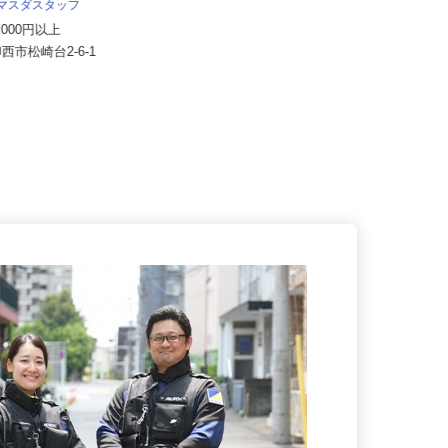
フ）
 マスダスタッフ
月給200,000円～350,000円
00,000円以上
千葉県東金市堀上134-2、埼玉県草
印西市松崎台2-6-1
加市青柳8-23-33（そう...