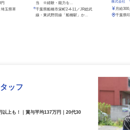
月給220,000円～400,000円＋各種手
株式会社
00円
当 ※経験・能力を...
月給3
2、埼玉県草
千葉県船橋市栄町2-4-11／JR総武
.
線・東武野田線「船橋駅」か...
千葉県
スタッフ
円以上も！｜賞与平均137万円｜20代30