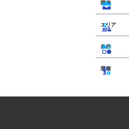
職種
エリア
条件
業種