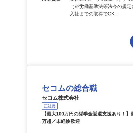
勤務地
千葉県内各エリアでの勤務
応募資格
要普通免許（AT限定可）／
（※労働基準法等法令の規定
入社までの取得でOK！
セコムの総合職
セコム株式会社
正社員
【最大100万円の奨学金返還支援あり！】