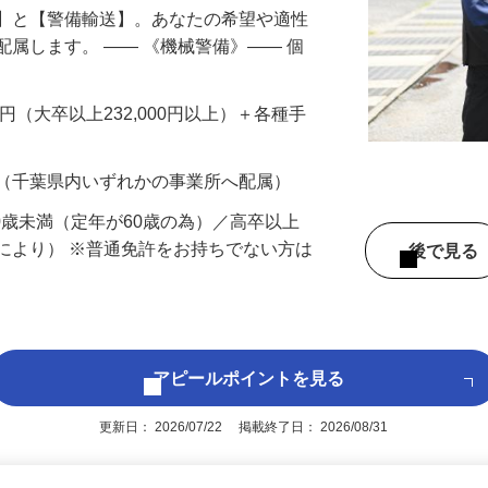
備】と【警備輸送】。あなたの希望や適性
配属します。 ―― 《機械警備》―― 個
…
200円（大卒以上232,000円以上）＋各種手
 （千葉県内いずれかの事業所へ配属）
60歳未満（定年が60歳の為）／高卒以上
により） ※普通免許をお持ちでない方は
後で見
アピールポイントを見る
更新日： 2026/07/22 掲載終了日： 2026/08/31