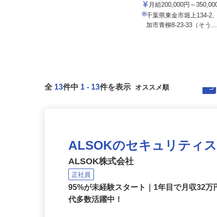
フ）
株式会社 マスダスタッフ
月給200,000円～350,0
月給300,000円以上
千葉県東金市堀上134-
千葉県印西市松崎台2-6-1
加市青柳8-23-33（そう..
全
13
件中
1
-
13
件を表示
ALSOKのセキュリティ
ALSOK株式会社
正社員
95%が未経験スタート｜1年目で月収32万
代多数活躍中！