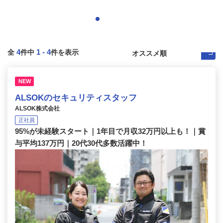
4
1
-
4
全
件中
件を表示
NEW
ALSOKのセキュリティスタッフ
ALSOK株式会社
正社員
95%が未経験スタート｜1年目で月収32万円以上も！｜賞
与平均137万円｜20代30代多数活躍中！