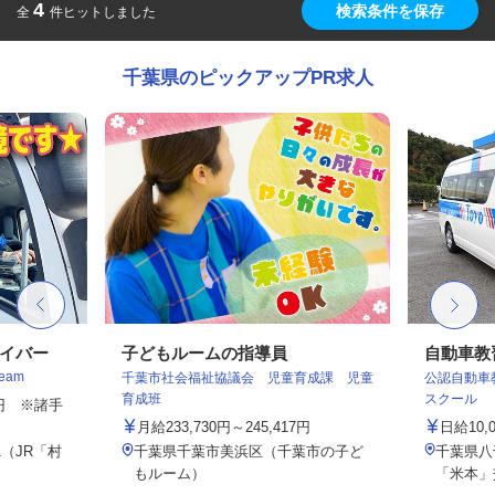
4
検索条件を保存
全
件ヒットしました
千葉県のピックアップPR求人
ライバー
子どもルームの指導員
自動車教
eam
千葉市社会福祉協議会 児童育成課 児童
公認自動車
育成班
スクール
30円 ※諸手
月給233,730円～245,417円
日給10,
1（JR「村
千葉県千葉市美浜区（千葉市の子ど
千葉県八
もルーム）
「米本」