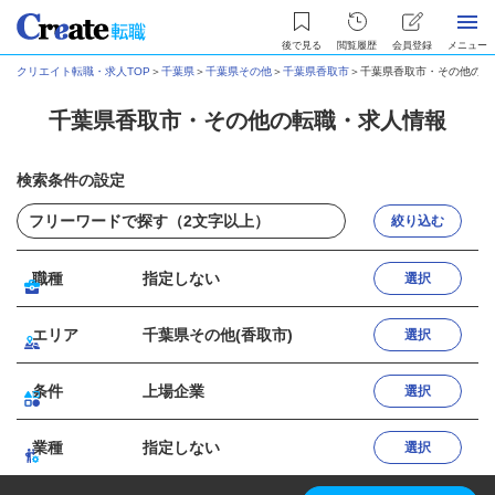
後で見る
閲覧履歴
会員登録
メニュー
クリエイト転職・求人TOP
＞
千葉県
＞
千葉県その他
＞
千葉県香取市
＞
千葉県香取市・その他の転
千葉県香取市・その他の転職・求人情報
検索条件の設定
絞り込む
職種
指定しない
選択
エリア
千葉県その他(香取市)
選択
条件
上場企業
選択
業種
指定しない
選択