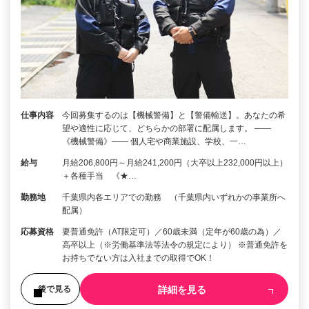
仕事内容
今回募集するのは【機械警備】と【警備輸送】。あなたの希
望や適性に応じて、どちらかの部署に配属します。 ――
《機械警備》―― 個人宅や商業施設、学校、一…
給与
月給206,800円～月給241,200円（大卒以上232,000円以上）
＋各種手当 《★…
勤務地
千葉県内各エリアでの勤務 （千葉県内いずれかの事業所へ
配属）
応募資格
要普通免許（AT限定可）／60歳未満（定年が60歳の為）／
高卒以上（※労働基準法等法令の規定により） ※普通免許を
お持ちでない方は入社までの取得でOK！
詳細を見る
後で見る