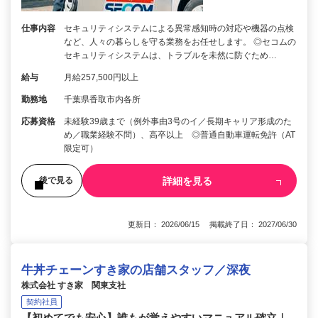
仕事内容
セキュリティシステムによる異常感知時の対応や機器の点検
など、人々の暮らしを守る業務をお任せします。 ◎セコムの
セキュリティシステムは、トラブルを未然に防ぐため…
給与
月給257,500円以上
勤務地
千葉県香取市内各所
応募資格
未経験39歳まで（例外事由3号のイ／長期キャリア形成のた
め／職業経験不問）、高卒以上 ◎普通自動車運転免許（AT
限定可）
詳細を見る
後で見る
更新日： 2026/06/15 掲載終了日： 2027/06/30
牛丼チェーンすき家の店舗スタッフ／深夜
株式会社 すき家 関東支社
契約社員
【初めてでも安心】誰もが覚えやすいマニュアル確立｜