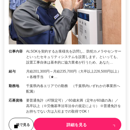
仕事内容
ALSOKを契約するお客様先を訪問し、防犯カメラやセンサー
といったセキュリティシステムを設置します。といっても、
設置工事自体は基本的に協力業者が行うため、あなた…
給与
月給201,300円～月給235,700円（大卒以上226,500円以上）
＋各種手当 《★…
勤務地
千葉県内各エリアでの勤務 （千葉県内いずれかの事業所へ
配属）
応募資格
要普通免許（AT限定可）／60歳未満（定年が60歳の為）／
高卒以上（※労働基準法等法令の規定により） ※普通免許を
お持ちでない方は入社までの取得でOK！
詳細を見る
後で見る