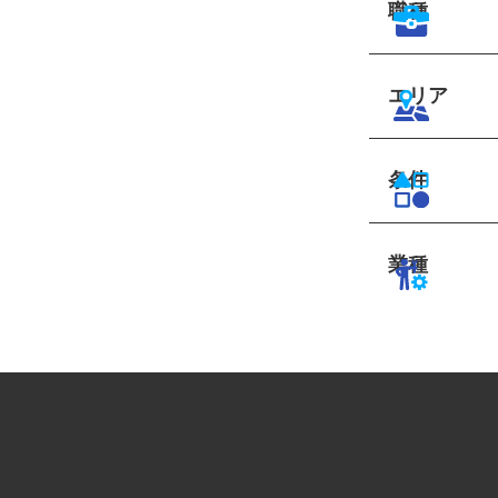
職種
エリア
条件
業種