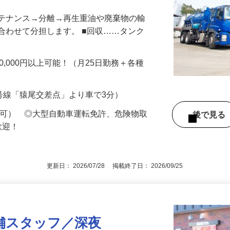
ンテナンス→分離→再生重油や廃棄物の輸
合わせて分担します。 ■回収……タンク
350,000円以上可能！（月25日勤務＋各種
6号線「猿尾交差点」より車で3分）
定可） ◎大型自動車運転免許、危険物取
後で見
歓迎！
更新日： 2026/07/28 掲載終了日： 2026/09/25