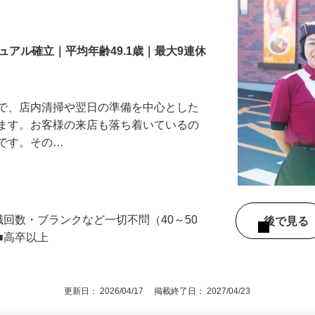
舗スタッフ／深夜
アル確立｜平均年齢49.1歳｜最大9連休
』で、店内清掃や翌日の準備を中心とした
します。お客様の来店も落ち着いているの
めです。その…
職回数・ブランクなど一切不問（40～50
後で見
■高卒以上