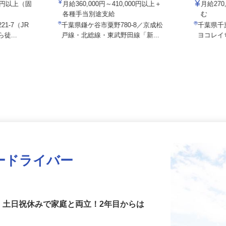
ロジスティクス
株式会社山健商事
所
000円以上（固
月給360,000円～410,000円以上＋
月給2
各種手当別途支給
む
1-7（JR
千葉県鎌ケ谷市粟野780-8／京成松
千葉県
徒...
戸線・北総線・東武野田線「新...
ヨコレ
ードライバー
！土日祝休みで家庭と両立！2年目からは