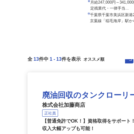
所
株式会社SHOEIロジカル
月給270,000円以上 ※一律手当含
月給247,000円～341,
む
定残業代・一律手当...
千葉県千葉市若葉区上泉町958-10
千葉県千葉市美浜区新港22
ヨコレイちばリサーチパーク...
京葉線「稲毛海岸」駅から
全
13
件中
1
-
13
件を表示
廃油回収のタンクローリ
株式会社加藤商店
正社員
【普通免許でOK！】資格取得をサポート