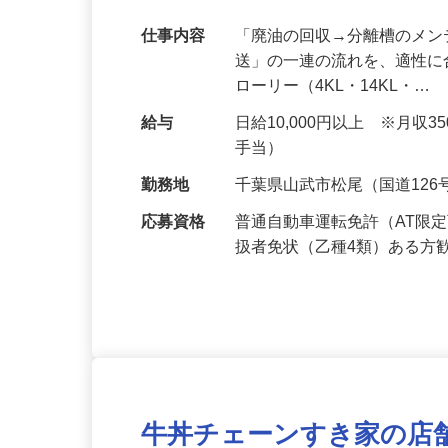
収入大幅アップも可能！
仕事内容
「廃油の回収→分離槽のメ
送」の一連の流れを、適性に
ローリー（4KL・14KL・…
給与
日給10,000円以上 ※月収
手当）
勤務地
千葉県山武市松尾（国道12
応募資格
普通自動車運転免許（AT限
扱者免状（乙種4類）ある方