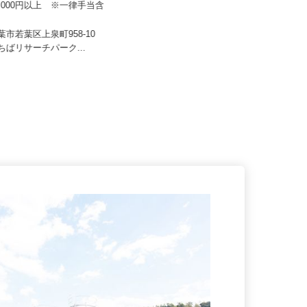
株式会社SHOEIロジカルロジスティクス
70,000円以上 ※一律手当含
月給247,000円～341,000円以上（固
定残業代・一律手当...
千葉市若葉区上泉町958-10
千葉県千葉市美浜区新港221-7（JR
イちばリサーチパーク...
京葉線「稲毛海岸」駅から徒...