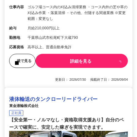
仕事内容
ゴルフ場コース内の刈込み清掃業務 ・コース内外の芝や草の
刈込み作業 ・落葉清掃 ・その他、付随する関連業務 ※変更
範囲：変更なし
給与
月給210,000円以上
勤務地
千葉県山武市松尾町下大蔵790
応募資格
高卒以上、普通自動車免許
詳細を見る
後で見る
更新日： 2026/07/30 掲載終了日： 2026/09/04
液体輸送のタンクローリードライバー
東金液輸株式会社
正社員
【安全第一・ノルマなし・資格取得支援あり】自分のペ
ースで確実に、安定した稼ぎを実現できます。