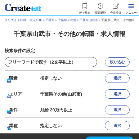
後で見る
閲覧履歴
会員登録
メニュー
クリエイト転職・求人TOP
＞
千葉県
＞
千葉県その他
＞
千葉県山武市
＞
千葉県山武市・その他の転
千葉県山武市・その他の転職・求人情報
検索条件の設定
絞り込む
職種
指定しない
選択
エリア
千葉県その他(山武市)
選択
条件
月給 20万円以上
選択
業種
指定しない
選択