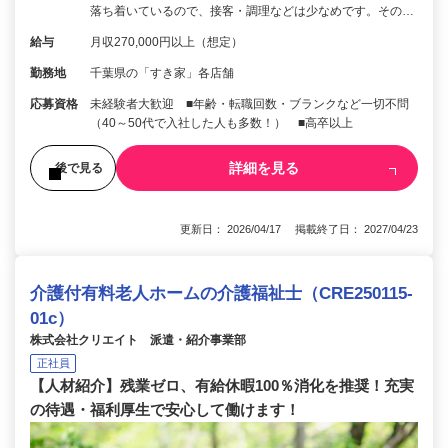
落ち着いているので、接客・調理などは少なめです。その…
給与
月収270,000円以上（想定）
勤務地
千葉県の「すき家」各店舗
応募資格
未経験者大歓迎 ■年齢・転職回数・ブランクなど一切不問
（40～50代で入社した人も多数！） ■高卒以上
詳細を見る
後で見る
更新日： 2026/04/17 掲載終了日： 2027/04/23
介護付有料老人ホームの介護福祉士（CRE250115-
01c）
株式会社クリエイト 派遣・紹介事業部
正社員
【人材紹介】残業ゼロ、有給休暇100％消化を推奨！充実
の待遇・福利厚生で安心して働けます！