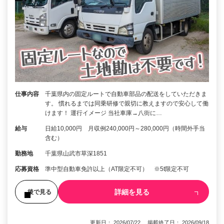
仕事内容
千葉県内の固定ルートで自動車部品の配送をしていただきま
す。 慣れるまでは同乗研修で親切に教えますので安心して働
けます！ 運行イメージ 当社車庫→八街に…
給与
日給10,000円 月収例240,000円～280,000円（時間外手当
含む）
勤務地
千葉県山武市草深1851
応募資格
準中型自動車免許以上（AT限定不可） ※5t限定不可
詳細を見る
後で見る
更新日： 2026/07/22 掲載終了日： 2026/09/18