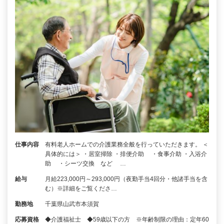
仕事内容
有料老人ホームでの介護業務全般を行っていただきます。 ＜
具体的には＞ ・居室掃除 ・排便介助 ・食事介助 ・入浴介
助 ・シーツ交換 など …
給与
月給223,000円～293,000円（夜勤手当4回分・他諸手当を含
む）※詳細をご覧くださ…
勤務地
千葉県山武市本須賀
応募資格
◆介護福祉士 ◆59歳以下の方 ※年齢制限の理由：定年60