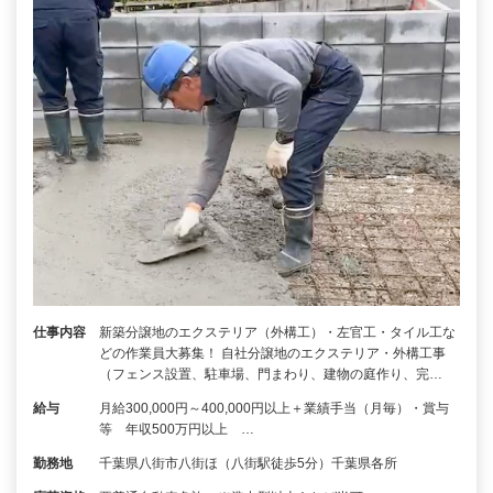
仕事内容
新築分譲地のエクステリア（外構工）・左官工・タイル工な
どの作業員大募集！ 自社分譲地のエクステリア・外構工事
（フェンス設置、駐車場、門まわり、建物の庭作り、完…
給与
月給300,000円～400,000円以上＋業績手当（月毎）・賞与
等 年収500万円以上 …
勤務地
千葉県八街市八街ほ（八街駅徒歩5分）千葉県各所