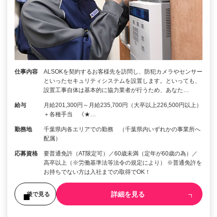
仕事内容
ALSOKを契約するお客様先を訪問し、防犯カメラやセンサー
といったセキュリティシステムを設置します。といっても、
設置工事自体は基本的に協力業者が行うため、あなた…
給与
月給201,300円～月給235,700円（大卒以上226,500円以上）
＋各種手当 《★…
勤務地
千葉県内各エリアでの勤務 （千葉県内いずれかの事業所へ
配属）
応募資格
要普通免許（AT限定可）／60歳未満（定年が60歳の為）／
高卒以上（※労働基準法等法令の規定により） ※普通免許を
お持ちでない方は入社までの取得でOK！
詳細を見る
後で見る