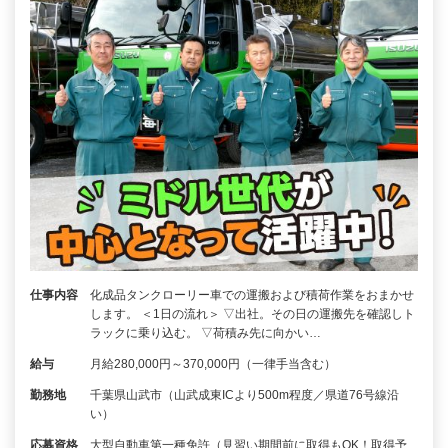
仕事内容
化成品タンクローリー車での運搬および積荷作業をおまかせ
します。 ＜1日の流れ＞ ▽出社。その日の運搬先を確認しト
ラックに乗り込む。 ▽荷積み先に向かい…
給与
月給280,000円～370,000円（一律手当含む）
勤務地
千葉県山武市（山武成東ICより500m程度／県道76号線沿
い）
応募資格
大型自動車第一種免許（見習い期間前に取得もOK！取得予