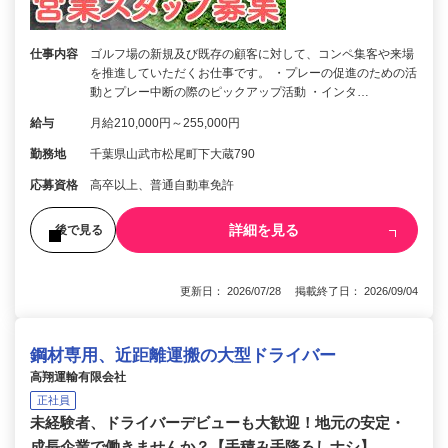
仕事内容
ゴルフ場の新規及び既存の顧客に対して、コンペ集客や来場
を推進していただくお仕事です。 ・プレーの促進のための活
動とプレー中断の際のピックアップ活動 ・インタ…
給与
月給210,000円～255,000円
勤務地
千葉県山武市松尾町下大蔵790
応募資格
高卒以上、普通自動車免許
詳細を見る
後で見る
更新日： 2026/07/28 掲載終了日： 2026/09/04
鋼材専用、近距離運搬の大型ドライバー
高翔運輸有限会社
正社員
未経験者、ドライバーデビューも大歓迎！地元の安定・
成長企業で働きませんか？【手積み手降ろしナシ】