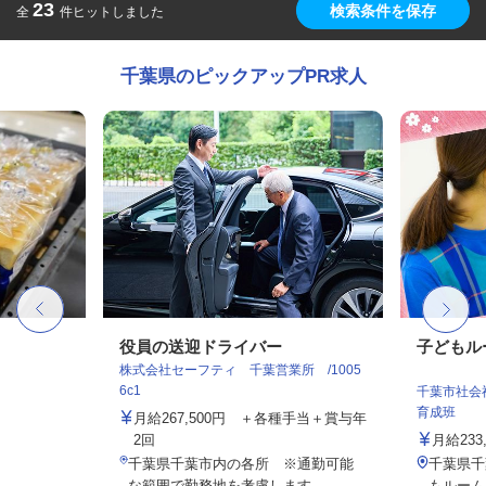
23
検索条件を保存
全
件ヒットしました
千葉県のピックアップPR求人
役員の送迎ドライバー
子どもル
株式会社セーフティ 千葉営業所 /1005
6c1
千葉市社会
育成班
月給267,500円 ＋各種手当＋賞与年
2回
月給233,
千葉県千葉市内の各所 ※通勤可能
千葉県千
な範囲で勤務地を考慮します。
もルーム