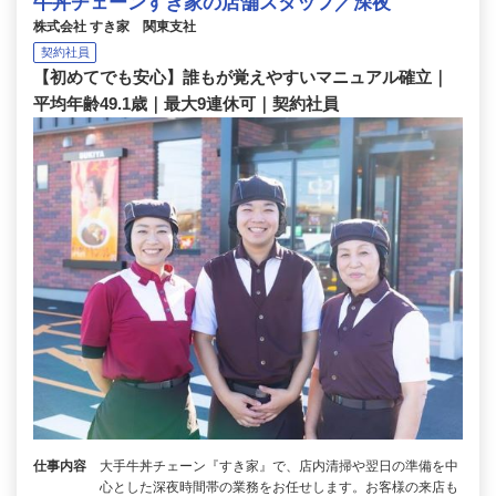
牛丼チェーンすき家の店舗スタッフ／深夜
株式会社 すき家 関東支社
契約社員
【初めてでも安心】誰もが覚えやすいマニュアル確立｜
平均年齢49.1歳｜最大9連休可｜契約社員
仕事内容
大手牛丼チェーン『すき家』で、店内清掃や翌日の準備を中
心とした深夜時間帯の業務をお任せします。お客様の来店も