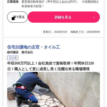
応募資格
要普通自動車免許（準中型以上あれば尚可） ※造園技能士
有資格者大歓迎！
詳細を見る
後で見る
更新日： 2026/07/24 掲載終了日： 2026/09/04
住宅分譲地の左官・タイル工
総武建設 株式会社
正社員
年収500万円以上！会社負担で資格取得！年間休日120
日！職人として更に成長し長く活躍出来る職場環境