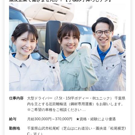
仕事内容
大型ドライバー（7.5t・15t平ボディー・8tユニック） 千葉県
内を主とする近距離輸送（鋼材専用運搬）をお願いします。
※ご希望の車種をご相談ください …
給与
月給300,000円～370,000円 ★資格・経験により優遇
勤務地
千葉県山武市松尾町（芝山はにわ道沿い・圏央道「松尾横芝I
C」近く）