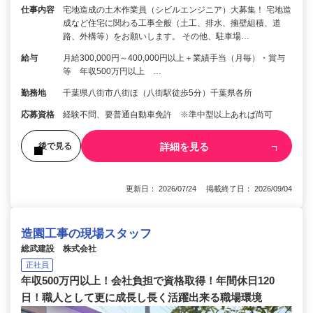
仕事内容
宅地造成の土木作業員（シビルエンジニア）大募集！ 宅地造
成など住宅に関わる工事全般（土工、排水、擁壁組積、道
路、外構等）をお願いします。 その他、駐車場…
給与
月給300,000円～400,000円以上＋業績手当（月毎）・賞与
等 年収500万円以上 …
勤務地
千葉県八街市八街ほ（八街駅徒歩5分）千葉県各所
応募資格
経験不問、要普通自動車免許 ※準中型以上あれば尚可
詳細を見る
後で見る
更新日： 2026/07/24 掲載終了日： 2026/09/04
造園工事の現場スタッフ
総武建設 株式会社
正社員
年収500万円以上！会社負担で資格取得！年間休日120
日！職人として更に成長し長く活躍出来る職場環境