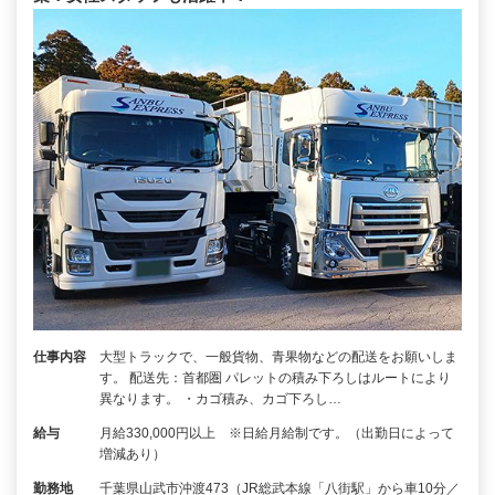
仕事内容
大型トラックで、一般貨物、青果物などの配送をお願いしま
す。 配送先：首都圏 パレットの積み下ろしはルートにより
異なります。 ・カゴ積み、カゴ下ろし…
給与
月給330,000円以上 ※日給月給制です。（出勤日によって
増減あり）
勤務地
千葉県山武市沖渡473（JR総武本線「八街駅」から車10分／