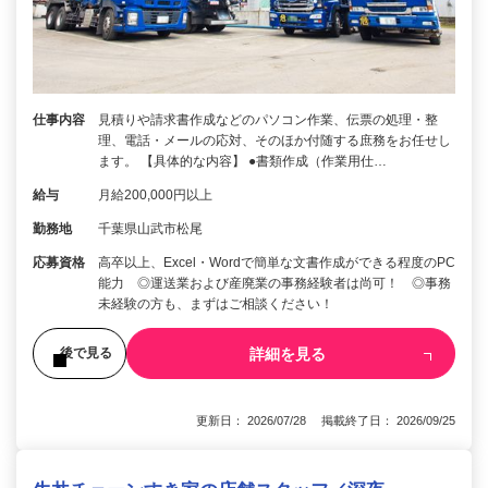
仕事内容
見積りや請求書作成などのパソコン作業、伝票の処理・整
理、電話・メールの応対、そのほか付随する庶務をお任せし
ます。 【具体的な内容】 ●書類作成（作業用仕…
給与
月給200,000円以上
勤務地
千葉県山武市松尾
応募資格
高卒以上、Excel・Wordで簡単な文書作成ができる程度のPC
能力 ◎運送業および産廃業の事務経験者は尚可！ ◎事務
未経験の方も、まずはご相談ください！
詳細を見る
後で見る
更新日： 2026/07/28 掲載終了日： 2026/09/25