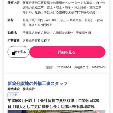
仕事内容
新築分譲地工事現場での重機オペレーターを大募集！ 自社分
譲地の造成工事（盛土・切土・整地・排水設備・道路工事
等）や、建築工事における重機や大型専門車輛の操縦・…
給与
月給300,000円～400,000円以上＋業績手当（月毎）・賞与
等 年収500万円以上 …
勤務地
千葉県八街市八街ほ（八街駅徒歩5分）千葉県各所
応募資格
各種免許資格取得者
詳細を見る
後で見る
更新日： 2026/07/24 掲載終了日： 2026/09/04
新築分譲地の外構工事スタッフ
総武建設 株式会社
正社員
年収500万円以上！会社負担で資格取得！年間休日120
日！職人として更に成長し長く活躍出来る職場環境