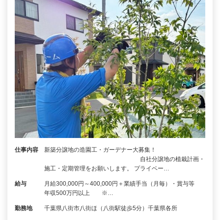
仕事内容
新築分譲地の造園工・ガーデナー大募集！
自社分譲地の植栽計画・
施工・定期管理をお願いします。 プライベー…
給与
月給300,000円～400,000円＋業績手当（月毎）・賞与等
年収500万円以上 ※…
勤務地
千葉県八街市八街ほ（八街駅徒歩5分）千葉県各所