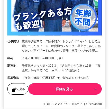
仕事内容
業績好調企業で、年齢不問の4tトラックドライバーとして活
躍してください。※一般貨物のフリー便、早上がりあり。あ
なたのプライベートに合わせて距離・車種・休みの希望…
給与
月給250,000円～400,000円以上
勤務地
千葉県八街市八街へ325-3（「八街駅」から車で15分・「東
金駅」から車で15分 ★車・バイク通勤可）
応募資格
【年齢・経験・学歴不問】★中型免許をお持ちの方
詳細を見る
後で見る
更新日： 2026/07/23 掲載終了日： 2026/09/18