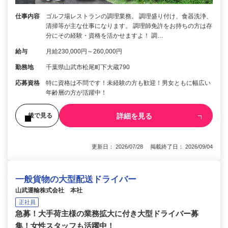
仕事内容
ゴルフ場レストランの調理業務。 調理盛り付け、食器洗浄、
清掃等が主な仕事になります。 調理師免許をお持ちの方は存
分にその経験・資格を活かせますよ！ 調…
給与
月給230,000円～260,000円
勤務地
千葉県山武市松尾町下大蔵790
応募資格
特に資格は不問です！未経験の方も歓迎！男女ともに幅広い
年齢層の方が活躍中！
詳細を見る
後で見る
更新日： 2026/07/28 掲載終了日： 2026/09/04
一般貨物の大型配送ドライバー
山武運輸株式会社 本社
正社員
急募！大手荷主様の業務拡大に付き大型ドライバー募
集！女性スタッフも活躍中！