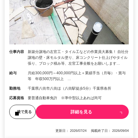
仕事内容
新築分譲地の左官工・タイル工などの作業員大募集！ 自社分
譲地の壁・床モルタル塗り、床コンクリート仕上げやタイル
張り、ブロック積み等、左官工事全般をお願いします…
給与
月給300,000円～400,000円以上＋業績手当（月毎）・賞与
等 年収500万円以上 …
勤務地
千葉県八街市八街ほ（八街駅徒歩5分）千葉県各所
応募資格
要普通自動車免許 ※準中型以上あれば尚可
詳細を見る
後で見る
更新日： 2026/07/24 掲載終了日： 2026/09/04