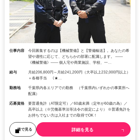
仕事内容
今回募集するのは【機械警備】と【警備輸送】。あなたの希
望や適性に応じて、どちらかの部署に配属します。 ――
《機械警備》―― 個人宅や商業施設、学校、一…
給与
月給206,800円～月給241,200円（大卒以上232,000円以上）
＋各種手当 《★…
勤務地
千葉県内各エリアでの勤務 （千葉県内いずれかの事業所へ
配属）
応募資格
要普通免許（AT限定可）／60歳未満（定年が60歳の為）／
高卒以上（※労働基準法等法令の規定により） ※普通免許を
お持ちでない方は入社までの取得でOK！
詳細を見る
後で見る