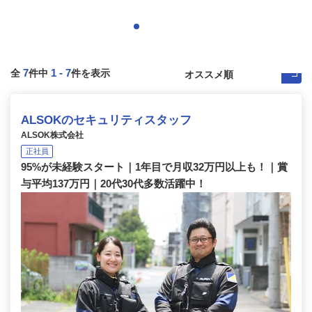
7
1
-
7
全
件中
件を表示
ALSOKのセキュリティスタッフ
ALSOK株式会社
正社員
95%が未経験スタート｜1年目で月収32万円以上も！｜賞
与平均137万円｜20代30代多数活躍中！