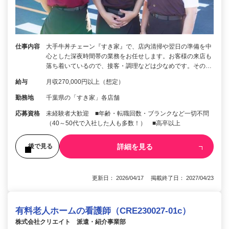
仕事内容
大手牛丼チェーン『すき家』で、店内清掃や翌日の準備を中
心とした深夜時間帯の業務をお任せします。お客様の来店も
落ち着いているので、接客・調理などは少なめです。その…
給与
月収270,000円以上（想定）
勤務地
千葉県の「すき家」各店舗
応募資格
未経験者大歓迎 ■年齢・転職回数・ブランクなど一切不問
（40～50代で入社した人も多数！） ■高卒以上
詳細を見る
後で見る
更新日： 2026/04/17 掲載終了日： 2027/04/23
有料老人ホームの看護師（CRE230027-01c）
株式会社クリエイト 派遣・紹介事業部