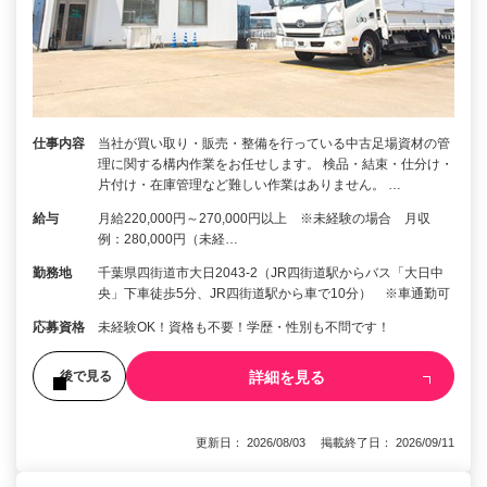
仕事内容
当社が買い取り・販売・整備を行っている中古足場資材の管
理に関する構内作業をお任せします。 検品・結束・仕分け・
片付け・在庫管理など難しい作業はありません。 …
給与
月給220,000円～270,000円以上 ※未経験の場合 月収
例：280,000円（未経…
勤務地
千葉県四街道市大日2043-2（JR四街道駅からバス「大日中
央」下車徒歩5分、JR四街道駅から車で10分） ※車通勤可
応募資格
未経験OK！資格も不要！学歴・性別も不問です！
詳細を見る
後で見る
更新日： 2026/08/03 掲載終了日： 2026/09/11