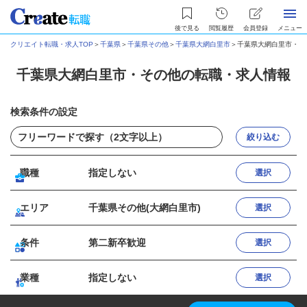
後で見る
閲覧履歴
会員登録
メニュー
クリエイト転職・求人TOP
＞
千葉県
＞
千葉県その他
＞
千葉県大網白里市
＞
千葉県大網白里市・そ
千葉県大網白里市・その他の転職・求人情報
検索条件の設定
絞り込む
職種
指定しない
選択
エリア
千葉県その他(大網白里市)
選択
条件
第二新卒歓迎
選択
業種
指定しない
選択