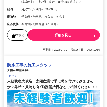
現場は主に１都3県（直行・直帰Ok※現場まで…
給与
月給260,000円～320,000円
勤務地
千葉県・埼玉県・東京都 各現場
応募資格
要普通自動車免許（AT限可）
詳細を見る
後で見る
更新日： 2026/07/30 掲載終了日： 2026/10/30
防水工事の施工スタッフ
太陽産業有限会社
正社員
未経験者大歓迎！太陽産業で手に職を付けてみません
か？昇給・賞与も有♪勤務開始日などご相談ください！！