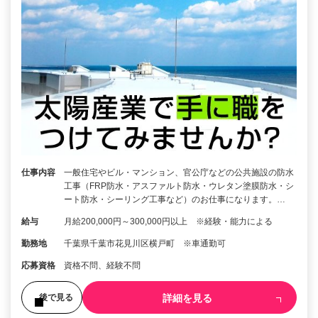
仕事内容
一般住宅やビル・マンション、官公庁などの公共施設の防水
工事（FRP防水・アスファルト防水・ウレタン塗膜防水・シ
ート防水・シーリング工事など）のお仕事になります。…
給与
月給200,000円～300,000円以上 ※経験・能力による
勤務地
千葉県千葉市花見川区横戸町 ※車通勤可
応募資格
資格不問、経験不問
詳細を見る
後で見る