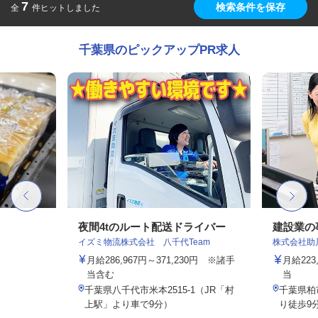
7
検索条件を保存
全
件ヒットしました
千葉県のピックアップPR求人
夜間4tのルート配送ドライバー
建設業の
イズミ物流株式会社 八千代Team
株式会社助
月給286,967円～371,230円 ※諸手
月給223
当含む
当
千葉県八千代市米本2515-1（JR「村
千葉県柏市
上駅」より車で9分）
り徒歩9