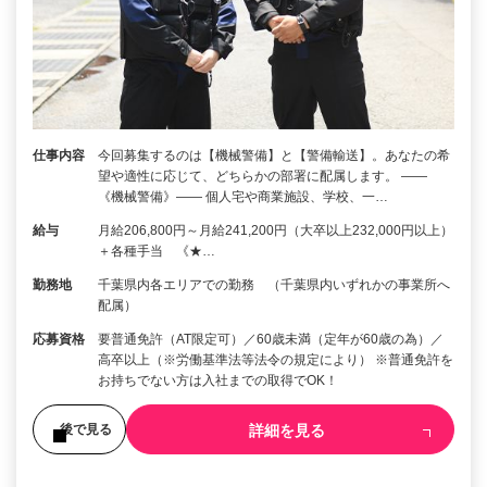
仕事内容
今回募集するのは【機械警備】と【警備輸送】。あなたの希
望や適性に応じて、どちらかの部署に配属します。 ――
《機械警備》―― 個人宅や商業施設、学校、一…
給与
月給206,800円～月給241,200円（大卒以上232,000円以上）
＋各種手当 《★…
勤務地
千葉県内各エリアでの勤務 （千葉県内いずれかの事業所へ
配属）
応募資格
要普通免許（AT限定可）／60歳未満（定年が60歳の為）／
高卒以上（※労働基準法等法令の規定により） ※普通免許を
お持ちでない方は入社までの取得でOK！
詳細を見る
後で見る