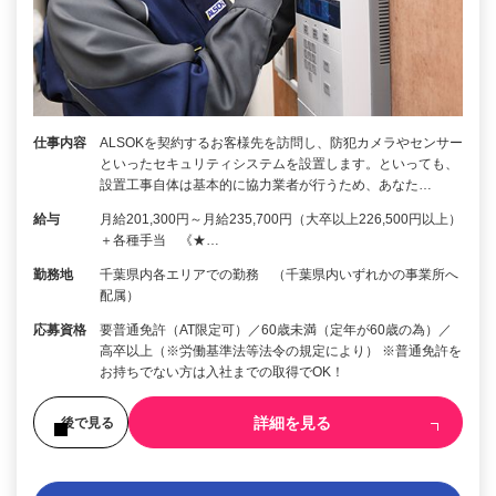
仕事内容
ALSOKを契約するお客様先を訪問し、防犯カメラやセンサー
といったセキュリティシステムを設置します。といっても、
設置工事自体は基本的に協力業者が行うため、あなた…
給与
月給201,300円～月給235,700円（大卒以上226,500円以上）
＋各種手当 《★…
勤務地
千葉県内各エリアでの勤務 （千葉県内いずれかの事業所へ
配属）
応募資格
要普通免許（AT限定可）／60歳未満（定年が60歳の為）／
高卒以上（※労働基準法等法令の規定により） ※普通免許を
お持ちでない方は入社までの取得でOK！
詳細を見る
後で見る