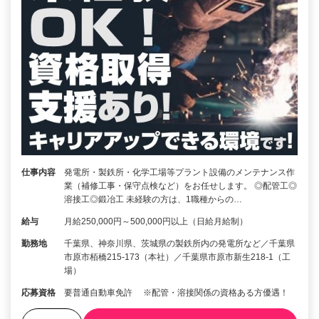
仕事内容
発電所・製鉄所・化学工場等プラント設備のメンテナンス作
業（補修工事・保守点検など）をお任せします。 ◎配管工◎
溶接工◎鍛冶工 未経験の方は、1職種からの…
給与
月給250,000円～500,000円以上（日給月給制）
勤務地
千葉県、神奈川県、茨城県の製鉄所内の発電所など／千葉県
市原市栢橋215-173（本社）／千葉県市原市新生218-1（工
場）
応募資格
要普通自動車免許 ※配管・溶接関係の資格ある方優遇！