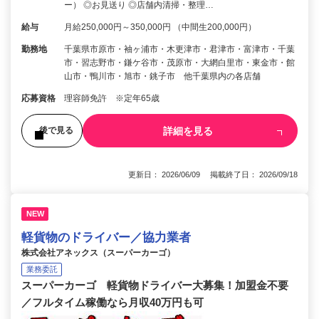
ー） ◎お見送り ◎店舗内清掃・整理…
給与
月給250,000円～350,000円 （中間生200,000円）
勤務地
千葉県市原市・袖ヶ浦市・木更津市・君津市・富津市・千葉
市・習志野市・鎌ケ谷市・茂原市・大網白里市・東金市・館
山市・鴨川市・旭市・銚子市 他千葉県内の各店舗
応募資格
理容師免許 ※定年65歳
詳細を見る
後で見る
更新日： 2026/06/09 掲載終了日： 2026/09/18
NEW
軽貨物のドライバー／協力業者
株式会社アネックス（スーパーカーゴ）
業務委託
スーパーカーゴ 軽貨物ドライバー大募集！加盟金不要
／フルタイム稼働なら月収40万円も可