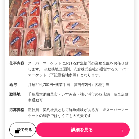
仕事内容
スーパーマーケットにおける鮮魚部門の業務全般をお任せ致
します。 ※勤務地は原則、宍倉株式会社が運営するスーパー
マーケット（下記勤務地参照）となります。 …
給与
月給294,700円+残業手当＋賞与年2回＋各種手当
勤務地
千葉県大網白里市・いすみ市・袖ケ浦市の各店舗 ※全店舗
車通勤可
応募資格
正社員・契約社員として鮮魚経験がある方 ※スーパーマー
ケットの経験ではなくても大丈夫です
詳細を見る
後で見る