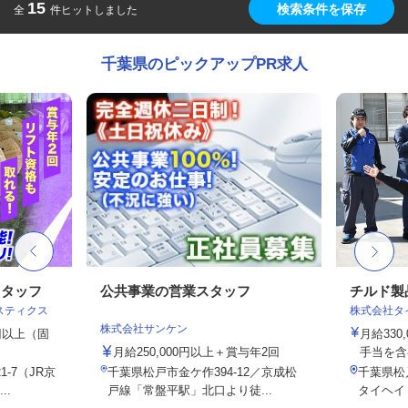
15
検索条件を保存
全
件ヒットしました
千葉県のピックアップPR求人
スタッフ
公共事業の営業スタッフ
チルド製
スティクス
株式会社タ
株式会社サンケン
0円以上（固
月給330
月給250,000円以上＋賞与年2回
手当を含
-7（JR京
千葉県松戸市金ケ作394-12／京成松
千葉県松
..
戸線「常盤平駅」北口より徒...
タイヘイ