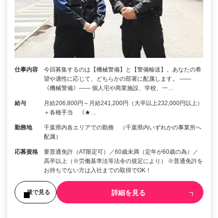
仕事内容
今回募集するのは【機械警備】と【警備輸送】。あなたの希
望や適性に応じて、どちらかの部署に配属します。 ――
《機械警備》―― 個人宅や商業施設、学校、一…
給与
月給206,800円～月給241,200円（大卒以上232,000円以上）
＋各種手当 《★…
勤務地
千葉県内各エリアでの勤務 （千葉県内いずれかの事業所へ
配属）
応募資格
要普通免許（AT限定可）／60歳未満（定年が60歳の為）／
高卒以上（※労働基準法等法令の規定により） ※普通免許を
お持ちでない方は入社までの取得でOK！
詳細を見る
後で見る