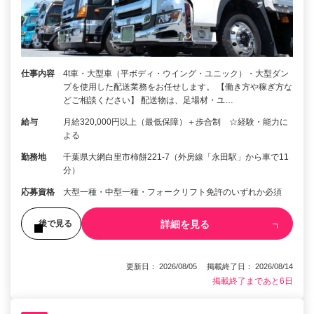
仕事内容
4t車・大型車（平ボディ・ウイング・ユニック）・大型ダン
プを使用した配送業務をお任せします。 【働き方や稼ぎ方な
どご相談ください】 配送物は、足場材・ユ…
給与
月給320,000円以上（最低保障）＋歩合制 ☆経験・能力に
よる
勤務地
千葉県大網白里市柿餅221-7（外房線「永田駅」から車で11
分）
応募資格
大型一種・中型一種・フォークリフト免許のいずれか必須
詳細を見る
後で見る
更新日： 2026/08/05 掲載終了日： 2026/08/14
掲載終了まであと6日