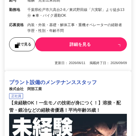
給与
報酬 完全出来高制
勤務地
千葉県松戸市六高台2-8／東武野田線「六実駅」より徒歩13
分 ★車・バイク通勤OK
応募資格
内装・外装・基礎・解体工事・重機オペレーターの経験者
学歴・性別・年齢不問
詳細を見る
後で見る
更新日： 2026/06/11 掲載終了日： 2026/09/09
プラント設備のメンテナンススタッフ
株式会社 阿部工業
正社員
【未経験OK！一生モノの技術が身につく！】溶接・配
管・鍛冶などの経験者優遇！平均年齢35歳！