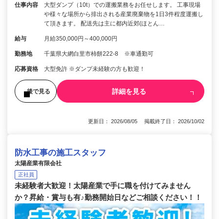
仕事内容
大型ダンプ（10t）での運搬業務をお任せします。 工事現場
や様々な場所から排出される産業廃棄物を1日3件程度運搬し
て頂きます。 配送先は主に都内近郊(ほとん…
給与
月給350,000円～400,000円
勤務地
千葉県大網白里市柿餅222-8 ※車通勤可
応募資格
大型免許 ※ダンプ未経験の方も歓迎！
詳細を見る
後で見る
更新日： 2026/08/05 掲載終了日： 2026/10/02
防水工事の施工スタッフ
太陽産業有限会社
正社員
未経験者大歓迎！太陽産業で手に職を付けてみません
か？昇給・賞与も有♪勤務開始日などご相談ください！！