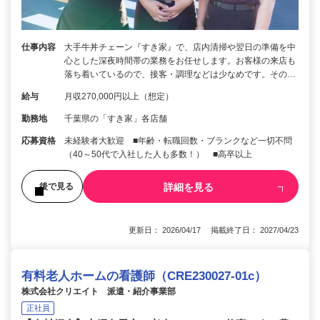
仕事内容
大手牛丼チェーン『すき家』で、店内清掃や翌日の準備を中
心とした深夜時間帯の業務をお任せします。お客様の来店も
落ち着いているので、接客・調理などは少なめです。その…
給与
月収270,000円以上（想定）
勤務地
千葉県の「すき家」各店舗
応募資格
未経験者大歓迎 ■年齢・転職回数・ブランクなど一切不問
（40～50代で入社した人も多数！） ■高卒以上
詳細を見る
後で見る
更新日： 2026/04/17 掲載終了日： 2027/04/23
有料老人ホームの看護師（CRE230027-01c）
株式会社クリエイト 派遣・紹介事業部
正社員