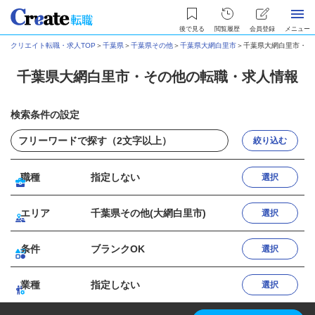
後で見る
閲覧履歴
会員登録
メニュー
クリエイト転職・求人TOP
＞
千葉県
＞
千葉県その他
＞
千葉県大網白里市
＞
千葉県大網白里市・そ
千葉県大網白里市・その他の転職・求人情報
検索条件の設定
絞り込む
職種
指定しない
選択
エリア
千葉県その他(大網白里市)
選択
条件
ブランクOK
選択
業種
指定しない
選択