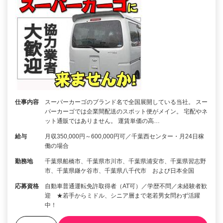
仕事内容
スーパーカーゴのブランド名で全国展開している当社。 スー
パーカーゴでは企業間配送のスポット便がメイン。 宅配やネ
ット通販ではありません。 運賃単価の高…
給与
月収350,000円～600,000円可／千葉西センター・月24日稼
働の場合
勤務地
千葉県船橋市、千葉県市川市、千葉県浦安市、千葉県習志野
市、千葉県鎌ケ谷市、千葉県八千代市 および日本全国
応募資格
自動車普通運転免許取得者（AT可）／学歴不問／未経験者歓
迎 ★若手からミドル、シニア層まで老若男女問わず活躍
中！