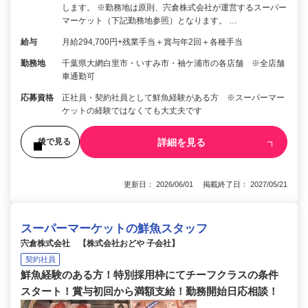
します。 ※勤務地は原則、宍倉株式会社が運営するスーパー
マーケット（下記勤務地参照）となります。 …
給与
月給294,700円+残業手当＋賞与年2回＋各種手当
勤務地
千葉県大網白里市・いすみ市・袖ケ浦市の各店舗 ※全店舗
車通勤可
応募資格
正社員・契約社員として鮮魚経験がある方 ※スーパーマー
ケットの経験ではなくても大丈夫です
詳細を見る
後で見る
更新日： 2026/06/01 掲載終了日： 2027/05/21
スーパーマーケットの鮮魚スタッフ
宍倉株式会社 【株式会社おどや 子会社】
契約社員
鮮魚経験のある方！特別採用枠にてチーフクラスの条件
スタート！賞与初回から満額支給！勤務開始日応相談！