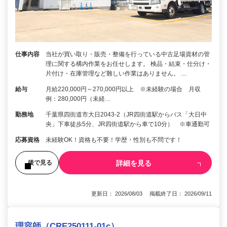
仕事内容
当社が買い取り・販売・整備を行っている中古足場資材の管
理に関する構内作業をお任せします。 検品・結束・仕分け・
片付け・在庫管理など難しい作業はありません。 …
給与
月給220,000円～270,000円以上 ※未経験の場合 月収
例：280,000円（未経…
勤務地
千葉県四街道市大日2043-2（JR四街道駅からバス「大日中
央」下車徒歩5分、JR四街道駅から車で10分） ※車通勤可
応募資格
未経験OK！資格も不要！学歴・性別も不問です！
詳細を見る
後で見る
更新日： 2026/08/03 掲載終了日： 2026/09/11
理容師（CRE250111-01c）