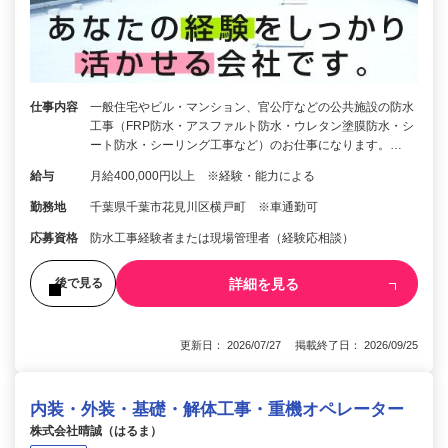
仕事内容
一般住宅やビル・マンション、官公庁などの公共施設の防水
工事（FRP防水・アスファルト防水・ウレタン塗膜防水・シ
ート防水・シーリング工事など）のお仕事になります。…
給与
月給400,000円以上 ※経験・能力による
勤務地
千葉県千葉市花見川区横戸町 ※車通勤可
応募資格
防水工事経験者または現場管理者（経験応相談）
詳細を見る
後で見る
更新日： 2026/07/27 掲載終了日： 2026/09/25
内装・外装・基礎・解体工事・重機オペレーター
株式会社晴誠（はるま）