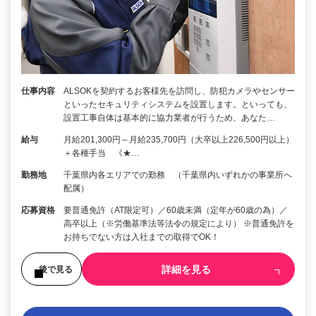
仕事内容
ALSOKを契約するお客様先を訪問し、防犯カメラやセンサー
といったセキュリティシステムを設置します。といっても、
設置工事自体は基本的に協力業者が行うため、あなた…
給与
月給201,300円～月給235,700円（大卒以上226,500円以上）
＋各種手当 《★…
勤務地
千葉県内各エリアでの勤務 （千葉県内いずれかの事業所へ
配属）
応募資格
要普通免許（AT限定可）／60歳未満（定年が60歳の為）／
高卒以上（※労働基準法等法令の規定により） ※普通免許を
お持ちでない方は入社までの取得でOK！
詳細を見る
後で見る