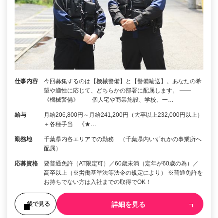
仕事内容
今回募集するのは【機械警備】と【警備輸送】。あなたの希
望や適性に応じて、どちらかの部署に配属します。 ――
《機械警備》―― 個人宅や商業施設、学校、一…
給与
月給206,800円～月給241,200円（大卒以上232,000円以上）
＋各種手当 《★…
勤務地
千葉県内各エリアでの勤務 （千葉県内いずれかの事業所へ
配属）
応募資格
要普通免許（AT限定可）／60歳未満（定年が60歳の為）／
高卒以上（※労働基準法等法令の規定により） ※普通免許を
お持ちでない方は入社までの取得でOK！
詳細を見る
後で見る