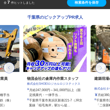
7
検索条件を保存
全
件ヒットしました
千葉県のピックアップPR求人
作業員
物流会社の倉庫内作業スタッフ
建築現場
株式会社SHOEIロジカルロジスティクス
株式会社タ
月給247,000円～341,000円以上（固
各種手当
定残業代・一律手当...
月給380
鉄（株）
千葉県千葉市美浜区新港221-7（JR京
千葉県市川
区）
葉線「稲毛海岸」駅から徒...
「二俣新町