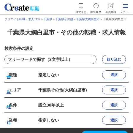
後で見る
閲覧履歴
会員登録
メニュー
クリエイト転職・求人TOP
＞
千葉県
＞
千葉県その他
＞
千葉県大網白里市
＞
千葉県大網白里市・そ
千葉県大網白里市・その他の転職・求人情報
検索条件の設定
絞り込む
職種
指定しない
選択
エリア
千葉県その他(大網白里市)
選択
条件
設立30年以上
選択
業種
指定しない
選択