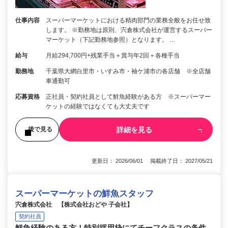
仕事内容
スーパーマーケットにおける精肉部門の業務全般をお任せ致
します。 ※勤務地は原則、宍倉株式会社が運営するスーパー
マーケット（下記勤務地参照）となります。 …
給与
月給294,700円+残業手当＋賞与年2回＋各種手当
勤務地
千葉県大網白里市・いすみ市・袖ケ浦市の各店舗 ※全店舗
車通勤可
応募資格
正社員・契約社員として鮮魚経験がある方 ※スーパーマー
ケットの経験ではなくても大丈夫です
詳細を見る
後で見る
更新日： 2026/06/01 掲載終了日： 2027/05/21
スーパーマーケットの鮮魚スタッフ
宍倉株式会社 【株式会社おどや 子会社】
契約社員
鮮魚経験のある方！特別採用枠にてチーフクラスの条件