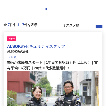
7
1
-
7
全
件中
件を表示
NEW
ALSOKのセキュリティスタッフ
ALSOK株式会社
正社員
95%が未経験スタート｜1年目で月収32万円以上も！｜賞
与平均137万円｜20代30代多数活躍中！