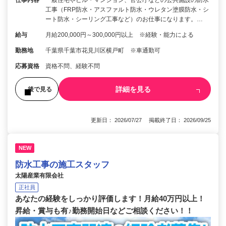
仕事内容
一般住宅やビル・マンション、官公庁などの公共施設の防水
工事（FRP防水・アスファルト防水・ウレタン塗膜防水・シ
ート防水・シーリング工事など）のお仕事になります。…
給与
月給200,000円～300,000円以上 ※経験・能力による
勤務地
千葉県千葉市花見川区横戸町 ※車通勤可
応募資格
資格不問、経験不問
詳細を見る
後で見る
更新日： 2026/07/27 掲載終了日： 2026/09/25
NEW
防水工事の施工スタッフ
太陽産業有限会社
正社員
あなたの経験をしっかり評価します！月給40万円以上！
昇給・賞与も有♪勤務開始日などご相談ください！！