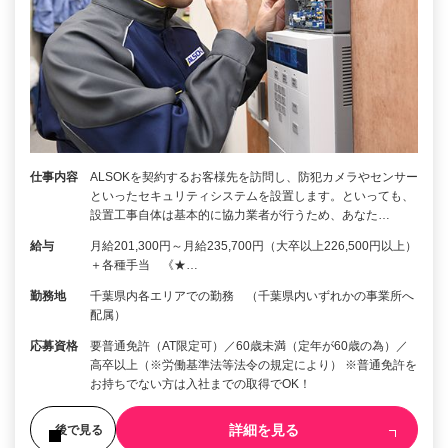
仕事内容
ALSOKを契約するお客様先を訪問し、防犯カメラやセンサー
といったセキュリティシステムを設置します。といっても、
設置工事自体は基本的に協力業者が行うため、あなた…
給与
月給201,300円～月給235,700円（大卒以上226,500円以上）
＋各種手当 《★…
勤務地
千葉県内各エリアでの勤務 （千葉県内いずれかの事業所へ
配属）
応募資格
要普通免許（AT限定可）／60歳未満（定年が60歳の為）／
高卒以上（※労働基準法等法令の規定により） ※普通免許を
お持ちでない方は入社までの取得でOK！
詳細を見る
後で見る