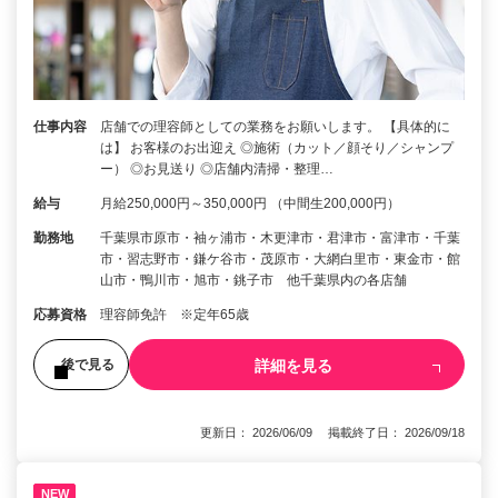
仕事内容
店舗での理容師としての業務をお願いします。 【具体的に
は】 お客様のお出迎え ◎施術（カット／顔そり／シャンプ
ー） ◎お見送り ◎店舗内清掃・整理…
給与
月給250,000円～350,000円 （中間生200,000円）
勤務地
千葉県市原市・袖ヶ浦市・木更津市・君津市・富津市・千葉
市・習志野市・鎌ケ谷市・茂原市・大網白里市・東金市・館
山市・鴨川市・旭市・銚子市 他千葉県内の各店舗
応募資格
理容師免許 ※定年65歳
詳細を見る
後で見る
更新日： 2026/06/09 掲載終了日： 2026/09/18
NEW