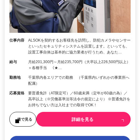
仕事内容
ALSOKを契約するお客様先を訪問し、防犯カメラやセンサー
といったセキュリティシステムを設置します。といっても、
設置工事自体は基本的に協力業者が行うため、あなた…
給与
月給201,300円～月給235,700円（大卒以上226,500円以上）
＋各種手当 《★…
勤務地
千葉県内各エリアでの勤務 （千葉県内いずれかの事業所へ
配属）
応募資格
要普通免許（AT限定可）／60歳未満（定年が60歳の為）／
高卒以上（※労働基準法等法令の規定により） ※普通免許を
お持ちでない方は入社までの取得でOK！
詳細を見る
後で見る