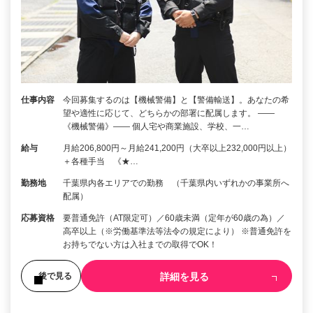
仕事内容
今回募集するのは【機械警備】と【警備輸送】。あなたの希
望や適性に応じて、どちらかの部署に配属します。 ――
《機械警備》―― 個人宅や商業施設、学校、一…
給与
月給206,800円～月給241,200円（大卒以上232,000円以上）
＋各種手当 《★…
勤務地
千葉県内各エリアでの勤務 （千葉県内いずれかの事業所へ
配属）
応募資格
要普通免許（AT限定可）／60歳未満（定年が60歳の為）／
高卒以上（※労働基準法等法令の規定により） ※普通免許を
お持ちでない方は入社までの取得でOK！
詳細を見る
後で見る