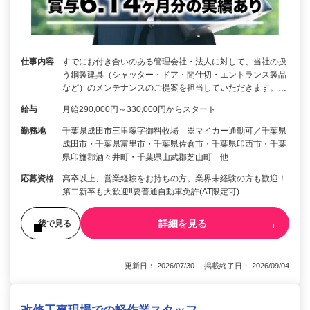
仕事内容
すでにお付き合いのある管理会社・法人に対して、当社の扱
う鋼製建具（シャッター・ドア・間仕切・エントランス製品
など）のメンテナンスのご提案を担当していただきます。…
給与
月給290,000円～330,000円からスタート
勤務地
千葉県成田市三里塚字御料牧場 ※マイカー通勤可／千葉県
成田市・千葉県富里市・千葉県佐倉市・千葉県印西市・千葉
県印旛郡酒々井町・千葉県山武郡芝山町 他
応募資格
高卒以上、営業経験をお持ちの方。業界未経験の方も歓迎！
第二新卒も大歓迎‼要普通自動車免許(AT限定可)
詳細を見る
後で見る
更新日： 2026/07/30 掲載終了日： 2026/09/04