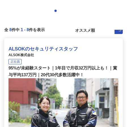
8
1
-
8
全
件中
件を表示
ALSOKのセキュリティスタッフ
ALSOK株式会社
正社員
95%が未経験スタート｜1年目で月収32万円以上も！｜賞
与平均137万円｜20代30代多数活躍中！