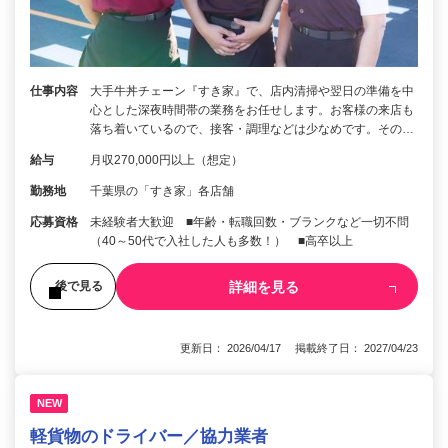
仕事内容
大手牛丼チェーン『すき家』で、店内清掃や翌日の準備を中
心とした深夜時間帯の業務をお任せします。お客様の来店も
落ち着いているので、接客・調理などは少なめです。その…
給与
月収270,000円以上（想定）
勤務地
千葉県の「すき家」各店舗
応募資格
未経験者大歓迎 ■年齢・転職回数・ブランクなど一切不問
（40～50代で入社した人も多数！） ■高卒以上
詳細を見る
後で見る
更新日： 2026/04/17 掲載終了日： 2027/04/23
NEW
軽貨物のドライバー／協力業者