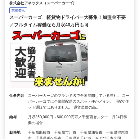
株式会社アネックス（スーパーカーゴ）
業務委託
スーパーカーゴ 軽貨物ドライバー大募集！加盟金不要
／フルタイム稼働なら月収40万円も可
仕事内容
スーパーカーゴのブランド名で全国展開している当社。 スー
パーカーゴでは企業間配送のスポット便がメイン。 宅配やネ
ット通販ではありません。 運賃単価の高…
給与
月収350,000円～600,000円可／千葉西センター・月24日稼
働の場合
勤務地
千葉県船橋市、千葉県市川市、千葉県浦安市、千葉県習志野
市、千葉県鎌ケ谷市、千葉県八千代市 および日本全国