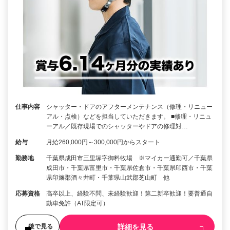
仕事内容
シャッター・ドアのアフターメンテナンス（修理・リニュー
アル・点検）などを担当していただきます。 ■修理・リニュ
ーアル／既存現場でのシャッターやドアの修理対…
給与
月給260,000円～300,000円からスタート
勤務地
千葉県成田市三里塚字御料牧場 ※マイカー通勤可／千葉県
成田市・千葉県富里市・千葉県佐倉市・千葉県印西市・千葉
県印旛郡酒々井町・千葉県山武郡芝山町 他
応募資格
高卒以上、経験不問、未経験歓迎！第二新卒歓迎！要普通自
動車免許（AT限定可）
詳細を見る
後で見る