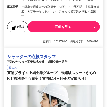
応募資格
自動車普通運転免許取得者（AT可）／学歴不問／未経験者歓
迎 ★若手からミドル、シニア層まで老若男女問わず活躍
中！
詳細を見る
後で見る
更新日： 2026/08/05 掲載終了日： 2026/09/11
シャッターの点検スタッフ
三和シヤッター工業株式会社 成田空港出張所
正社員
東証プライム上場企業グループ！未経験スタートからO
K！福利厚生も充実！賞与6.14ヶ月分の実績あり‼