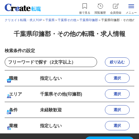
後で見る
閲覧履歴
会員登録
メニュー
クリエイト転職・求人TOP
＞
千葉県
＞
千葉県その他
＞
千葉県印旛郡
＞
千葉県印旛郡・その他の転
千葉県印旛郡・その他の転職・求人情報
検索条件の設定
絞り込む
職種
指定しない
選択
エリア
千葉県その他(印旛郡)
選択
条件
未経験歓迎
選択
業種
指定しない
選択