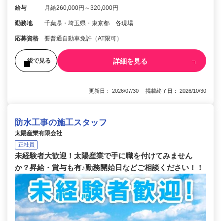
給与
月給260,000円～320,000円
勤務地
千葉県・埼玉県・東京都 各現場
応募資格
要普通自動車免許（AT限可）
詳細を見る
後で見る
更新日： 2026/07/30 掲載終了日： 2026/10/30
防水工事の施工スタッフ
太陽産業有限会社
正社員
未経験者大歓迎！太陽産業で手に職を付けてみません
か？昇給・賞与も有♪勤務開始日などご相談ください！！