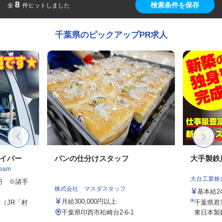
8
検索条件を保存
全
件ヒットしました
千葉県のピックアップPR求人
ライバー
パンの仕分けスタッフ
大手製鉄
eam
大台工業株
30円 ※諸手
株式会社 マスダスタッフ
基本給2
月給300,000円以上
1（JR「村
千葉県君
千葉県印西市松崎台2-6-1
東日本製