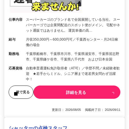
仕事内容
スーパーカーゴのブランド名で全国展開している当社。 スー
パーカーゴでは企業間配送のスポット便がメイン。 宅配やネ
ット通販ではありません。 運賃単価の高…
給与
月収350,000円～600,000円可／千葉西センター・月24日稼
働の場合
勤務地
千葉県船橋市、千葉県市川市、千葉県浦安市、千葉県習志野
市、千葉県鎌ケ谷市、千葉県八千代市 および日本全国
応募資格
自動車普通運転免許取得者（AT可）／学歴不問／未経験者歓
迎 ★若手からミドル、シニア層まで老若男女問わず活躍
中！
詳細を見る
後で見る
更新日： 2026/08/05 掲載終了日： 2026/09/11
シャッターの点検スタッフ