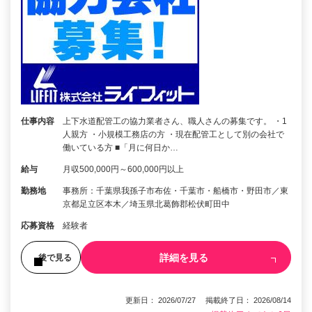
仕事内容
上下水道配管工の協力業者さん、職人さんの募集です。 ・1
人親方 ・小規模工務店の方 ・現在配管工として別の会社で
働いている方 ■「月に何日か…
給与
月収500,000円～600,000円以上
勤務地
事務所：千葉県我孫子市布佐・千葉市・船橋市・野田市／東
京都足立区本木／埼玉県北葛飾郡松伏町田中
応募資格
経験者
詳細を見る
後で見る
更新日： 2026/07/27 掲載終了日： 2026/08/14