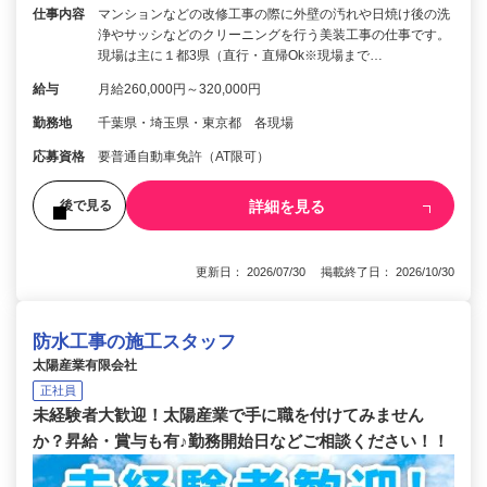
仕事内容
マンションなどの改修工事の際に外壁の汚れや日焼け後の洗
浄やサッシなどのクリーニングを行う美装工事の仕事です。
現場は主に１都3県（直行・直帰Ok※現場まで…
給与
月給260,000円～320,000円
勤務地
千葉県・埼玉県・東京都 各現場
応募資格
要普通自動車免許（AT限可）
詳細を見る
後で見る
更新日： 2026/07/30 掲載終了日： 2026/10/30
防水工事の施工スタッフ
太陽産業有限会社
正社員
未経験者大歓迎！太陽産業で手に職を付けてみません
か？昇給・賞与も有♪勤務開始日などご相談ください！！