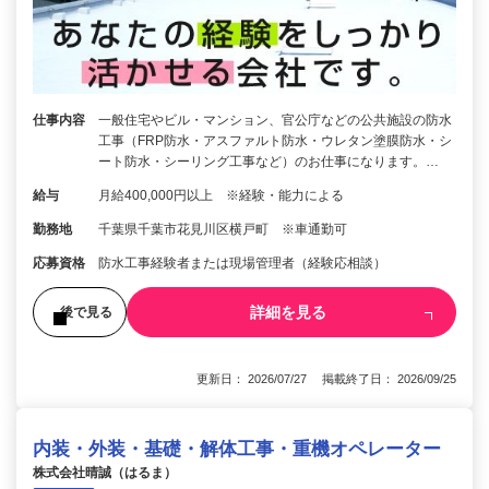
仕事内容
一般住宅やビル・マンション、官公庁などの公共施設の防水
工事（FRP防水・アスファルト防水・ウレタン塗膜防水・シ
ート防水・シーリング工事など）のお仕事になります。…
給与
月給400,000円以上 ※経験・能力による
勤務地
千葉県千葉市花見川区横戸町 ※車通勤可
応募資格
防水工事経験者または現場管理者（経験応相談）
詳細を見る
後で見る
更新日： 2026/07/27 掲載終了日： 2026/09/25
内装・外装・基礎・解体工事・重機オペレーター
株式会社晴誠（はるま）