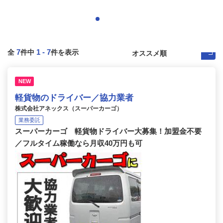
7
1
-
7
全
件中
件を表示
NEW
軽貨物のドライバー／協力業者
株式会社アネックス（スーパーカーゴ）
業務委託
スーパーカーゴ 軽貨物ドライバー大募集！加盟金不要
／フルタイム稼働なら月収40万円も可