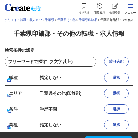
後で見る
閲覧履歴
会員登録
メニュー
クリエイト転職・求人TOP
＞
千葉県
＞
千葉県その他
＞
千葉県印旛郡
＞
千葉県印旛郡・その他の転
千葉県印旛郡・その他の転職・求人情報
検索条件の設定
絞り込む
職種
指定しない
選択
エリア
千葉県その他(印旛郡)
選択
条件
学歴不問
選択
業種
指定しない
選択