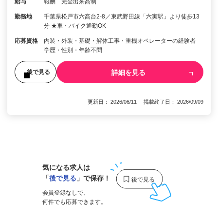
給与
報酬 完全出来高制
勤務地
千葉県松戸市六高台2-8／東武野田線「六実駅」より徒歩13
分 ★車・バイク通勤OK
応募資格
内装・外装・基礎・解体工事・重機オペレーターの経験者
学歴・性別・年齢不問
詳細を見る
後で見る
更新日： 2026/06/11 掲載終了日： 2026/09/09
1
気になる求人は
「
後で見る
」で保存！
会員登録なしで、
何件でも応募できます。