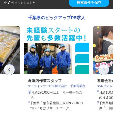
7
検索条件を保存
全
件ヒットしました
千葉県のピックアップPR求人
倉庫内作業スタッフ
運送会社
ケーラインサービス株式会社 千葉営業所
マルゼン 
月給270,000円以上 ※一律手当含
月給180
む
のうえ決
千葉県千葉市若葉区上泉町958-10 ヨ
千葉県船
コレイちばリサーチパーク...
線「二俣