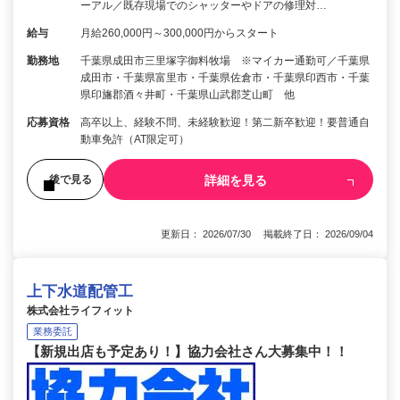
ーアル／既存現場でのシャッターやドアの修理対…
給与
月給260,000円～300,000円からスタート
勤務地
千葉県成田市三里塚字御料牧場 ※マイカー通勤可／千葉県
成田市・千葉県富里市・千葉県佐倉市・千葉県印西市・千葉
県印旛郡酒々井町・千葉県山武郡芝山町 他
応募資格
高卒以上、経験不問、未経験歓迎！第二新卒歓迎！要普通自
動車免許（AT限定可）
詳細を見る
後で見る
更新日： 2026/07/30 掲載終了日： 2026/09/04
上下水道配管工
株式会社ライフィット
業務委託
【新規出店も予定あり！】協力会社さん大募集中！！