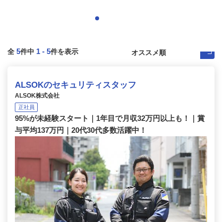
5
1
-
5
全
件中
件を表示
ALSOKのセキュリティスタッフ
ALSOK株式会社
正社員
95%が未経験スタート｜1年目で月収32万円以上も！｜賞
与平均137万円｜20代30代多数活躍中！