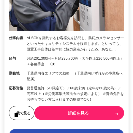
仕事内容
ALSOKを契約するお客様先を訪問し、防犯カメラやセンサー
といったセキュリティシステムを設置します。といっても、
設置工事自体は基本的に協力業者が行うため、あなた…
給与
月給201,300円～月給235,700円（大卒以上226,500円以上）
＋各種手当 《★…
勤務地
千葉県内各エリアでの勤務 （千葉県内いずれかの事業所へ
配属）
応募資格
要普通免許（AT限定可）／60歳未満（定年が60歳の為）／
高卒以上（※労働基準法等法令の規定により） ※普通免許を
お持ちでない方は入社までの取得でOK！
詳細を見る
後で見る