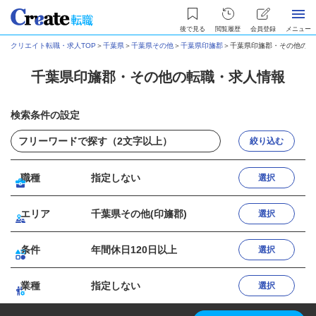
後で見る
閲覧履歴
会員登録
メニュー
クリエイト転職・求人TOP
＞
千葉県
＞
千葉県その他
＞
千葉県印旛郡
＞
千葉県印旛郡・その他の転
千葉県印旛郡・その他の転職・求人情報
検索条件の設定
絞り込む
職種
指定しない
選択
エリア
千葉県その他(印旛郡)
選択
条件
年間休日120日以上
選択
業種
指定しない
選択