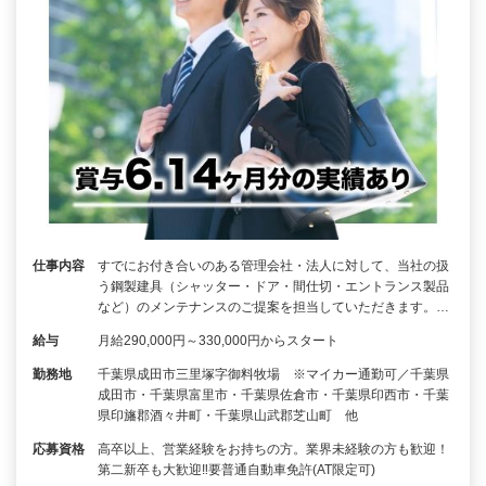
仕事内容
すでにお付き合いのある管理会社・法人に対して、当社の扱
う鋼製建具（シャッター・ドア・間仕切・エントランス製品
など）のメンテナンスのご提案を担当していただきます。…
給与
月給290,000円～330,000円からスタート
勤務地
千葉県成田市三里塚字御料牧場 ※マイカー通勤可／千葉県
成田市・千葉県富里市・千葉県佐倉市・千葉県印西市・千葉
県印旛郡酒々井町・千葉県山武郡芝山町 他
応募資格
高卒以上、営業経験をお持ちの方。業界未経験の方も歓迎！
第二新卒も大歓迎‼要普通自動車免許(AT限定可)