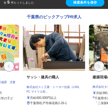
5
検索条件を保存
全
件ヒットしました
千葉県のピックアップPR求人
サッシ・建具の職人
建築現場
育成課 児童
株式会社タ
株式会社スミ工業・トーヨー住器（LIXIL
FC マドリエ松...
円
月給380
月給400,000円以上
葉市の子ど
千葉県市川
千葉県松戸市南花島2-26-1
「二俣新町