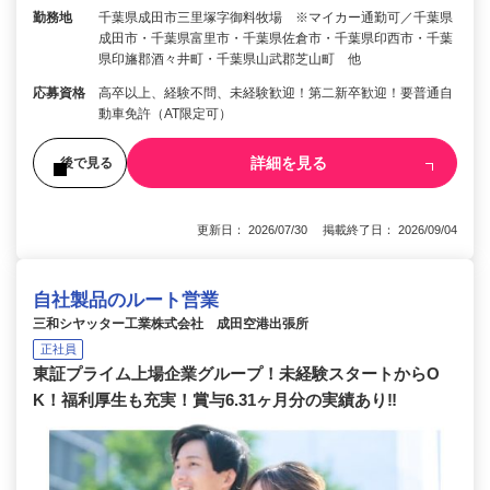
勤務地
千葉県成田市三里塚字御料牧場 ※マイカー通勤可／千葉県
成田市・千葉県富里市・千葉県佐倉市・千葉県印西市・千葉
県印旛郡酒々井町・千葉県山武郡芝山町 他
応募資格
高卒以上、経験不問、未経験歓迎！第二新卒歓迎！要普通自
動車免許（AT限定可）
詳細を見る
後で見る
更新日： 2026/07/30 掲載終了日： 2026/09/04
自社製品のルート営業
三和シヤッター工業株式会社 成田空港出張所
正社員
東証プライム上場企業グループ！未経験スタートからO
K！福利厚生も充実！賞与6.31ヶ月分の実績あり‼