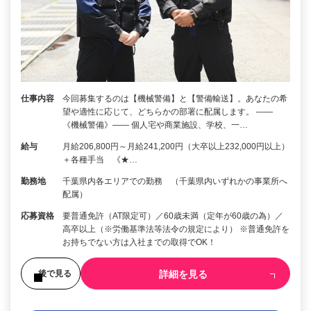
仕事内容
今回募集するのは【機械警備】と【警備輸送】。あなたの希
望や適性に応じて、どちらかの部署に配属します。 ――
《機械警備》―― 個人宅や商業施設、学校、一…
給与
月給206,800円～月給241,200円（大卒以上232,000円以上）
＋各種手当 《★…
勤務地
千葉県内各エリアでの勤務 （千葉県内いずれかの事業所へ
配属）
応募資格
要普通免許（AT限定可）／60歳未満（定年が60歳の為）／
高卒以上（※労働基準法等法令の規定により） ※普通免許を
お持ちでない方は入社までの取得でOK！
詳細を見る
後で見る