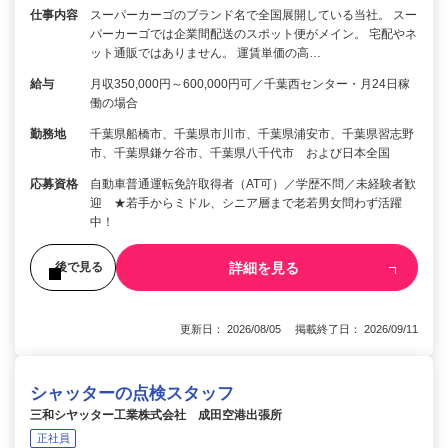
仕事内容
スーパーカーゴのブランド名で全国展開している当社。 スー
パーカーゴでは企業間配送のスポット便がメイン。 宅配やネ
ット通販ではありません。 運賃単価の高…
給与
月収350,000円～600,000円可／千葉西センター・月24日稼
働の場合
勤務地
千葉県船橋市、千葉県市川市、千葉県浦安市、千葉県習志野
市、千葉県鎌ケ谷市、千葉県八千代市 および日本全国
応募資格
自動車普通運転免許取得者（AT可）／学歴不問／未経験者歓
迎 ★若手からミドル、シニア層まで老若男女問わず活躍
中！
詳細を見る
後で見る
更新日： 2026/08/05 掲載終了日： 2026/09/11
シャッターの点検スタッフ
三和シヤッター工業株式会社 成田空港出張所
正社員