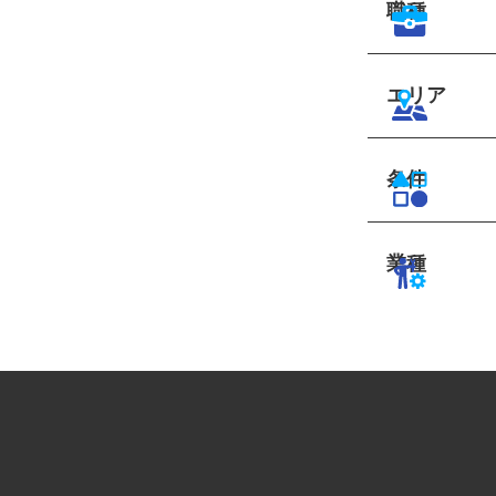
職種
エリア
条件
業種