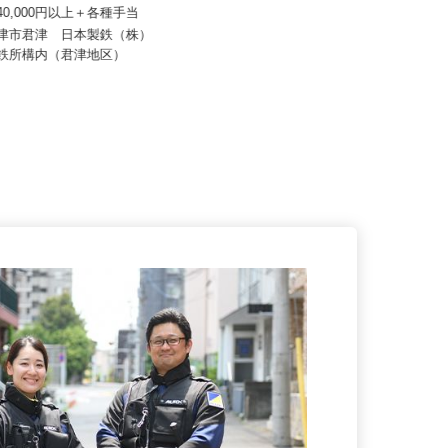
株式会社
有限会社 京葉相互設備
240,000円以上＋各種手当
月給250,000円～400,000円＋各種手
当 ★給与幅は年齢...
君津市君津 日本製鉄（株）
製鉄所構内（君津地区）
千葉県千葉市花見川区三角町697-5