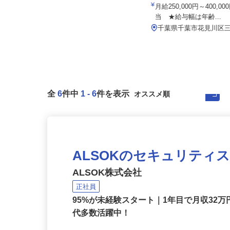
大台工業株式会社
有限会社 京葉相互設備
基本給240,000円以上＋各種手当
月給250,000円～400,
当 ★給与幅は年齢...
千葉県君津市君津 日本製鉄（株）
東日本製鉄所構内（君津地区）
千葉県千葉市花見川区三
全
6
件中
1
-
6
件を表示
ALSOKのセキュリティ
ALSOK株式会社
正社員
95%が未経験スタート｜1年目で月収32万
代多数活躍中！