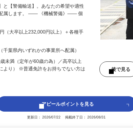
備】と【警備輸送】。あなたの希望や適性
配属します。 ―― 《機械警備》―― 個
…
200円（大卒以上232,000円以上）＋各種手
 （千葉県内いずれかの事業所へ配属）
60歳未満（定年が60歳の為）／高卒以上
により） ※普通免許をお持ちでない方は
後で見
アピールポイントを見る
更新日： 2026/07/22 掲載終了日： 2026/08/31