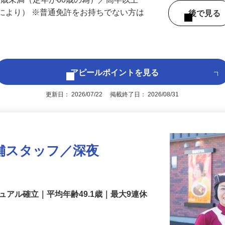
 （千葉県内いずれかの事業所へ配属）
60歳未満（定年が60歳の為）／高卒以上
により） ※普通免許をお持ちでない方は
後で見
アピールポイントを見る
更新日： 2026/07/22 掲載終了日： 2026/08/31
舗スタッフ／深夜
アル確立｜平均年齢49.1歳｜最大9連休