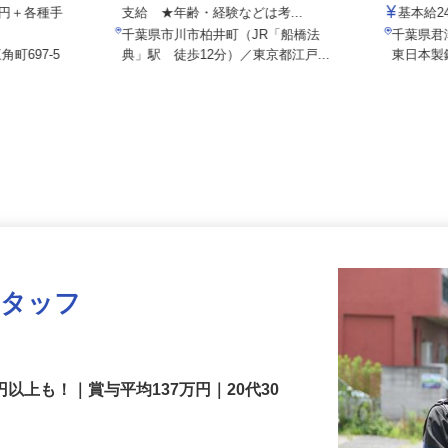
大台工業
月給250,000円以上 ★別途 手当
000円＋各種手
支給 ★年齢・経験などは考...
基本給
千葉県市川市柏井町（JR「船橋法
千葉県
角町697-5
典」駅 徒歩12分）／東京都江戸...
東日本
スタッフ
円以上も！｜賞与平均137万円｜20代30