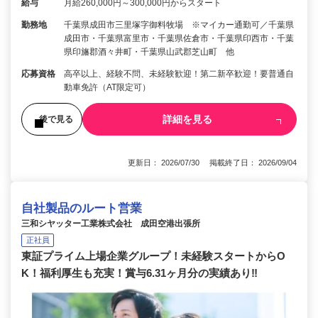
給与
月給260,000円～300,000円からスタート
勤務地
千葉県成田市三里塚字御料牧場 ※マイカー通勤可／千葉県
成田市・千葉県富里市・千葉県佐倉市・千葉県印西市・千葉
県印旛郡酒々井町・千葉県山武郡芝山町 他
応募資格
高卒以上、経験不問、未経験歓迎！第二新卒歓迎！要普通自
動車免許（AT限定可）
詳細を見る
後で見る
更新日： 2026/07/30 掲載終了日： 2026/09/04
自社製品のルート営業
三和シヤッター工業株式会社 成田空港出張所
正社員
東証プライム上場企業グループ！未経験スタートからO
K！福利厚生も充実！賞与6.31ヶ月分の実績あり‼