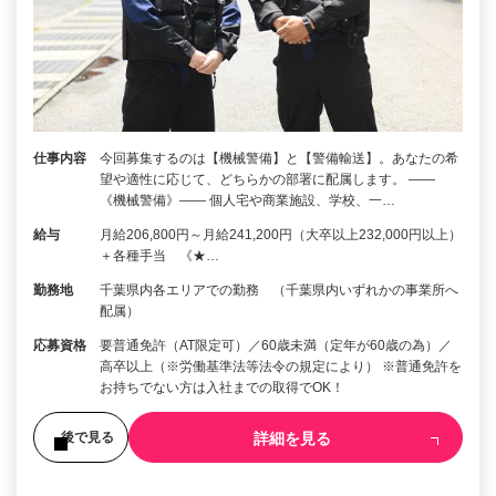
仕事内容
今回募集するのは【機械警備】と【警備輸送】。あなたの希
望や適性に応じて、どちらかの部署に配属します。 ――
《機械警備》―― 個人宅や商業施設、学校、一…
給与
月給206,800円～月給241,200円（大卒以上232,000円以上）
＋各種手当 《★…
勤務地
千葉県内各エリアでの勤務 （千葉県内いずれかの事業所へ
配属）
応募資格
要普通免許（AT限定可）／60歳未満（定年が60歳の為）／
高卒以上（※労働基準法等法令の規定により） ※普通免許を
お持ちでない方は入社までの取得でOK！
詳細を見る
後で見る