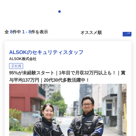
8
1
-
8
全
件中
件を表示
ALSOKのセキュリティスタッフ
ALSOK株式会社
正社員
95%が未経験スタート｜1年目で月収32万円以上も！｜賞
与平均137万円｜20代30代多数活躍中！