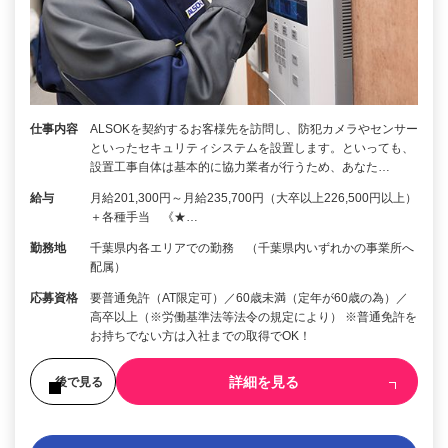
仕事内容
ALSOKを契約するお客様先を訪問し、防犯カメラやセンサー
といったセキュリティシステムを設置します。といっても、
設置工事自体は基本的に協力業者が行うため、あなた…
給与
月給201,300円～月給235,700円（大卒以上226,500円以上）
＋各種手当 《★…
勤務地
千葉県内各エリアでの勤務 （千葉県内いずれかの事業所へ
配属）
応募資格
要普通免許（AT限定可）／60歳未満（定年が60歳の為）／
高卒以上（※労働基準法等法令の規定により） ※普通免許を
お持ちでない方は入社までの取得でOK！
詳細を見る
後で見る