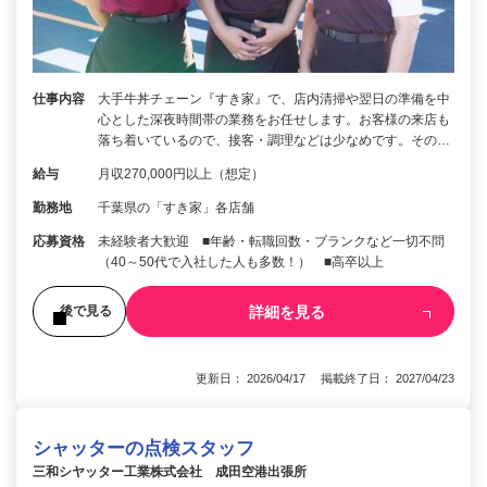
仕事内容
大手牛丼チェーン『すき家』で、店内清掃や翌日の準備を中
心とした深夜時間帯の業務をお任せします。お客様の来店も
落ち着いているので、接客・調理などは少なめです。その…
給与
月収270,000円以上（想定）
勤務地
千葉県の「すき家」各店舗
応募資格
未経験者大歓迎 ■年齢・転職回数・ブランクなど一切不問
（40～50代で入社した人も多数！） ■高卒以上
詳細を見る
後で見る
更新日： 2026/04/17 掲載終了日： 2027/04/23
シャッターの点検スタッフ
三和シヤッター工業株式会社 成田空港出張所