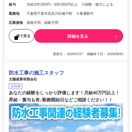
給与
月給200,000円～300,000円以上 ※経験・能力による
勤務地
千葉県千葉市花見川区横戸町 ※車通勤可
応募資格
資格不問、経験不問
詳細を見る
後で見る
更新日： 2026/07/27 掲載終了日： 2026/09/25
防水工事の施工スタッフ
太陽産業有限会社
正社員
あなたの経験をしっかり評価します！月給40万円以上！
昇給・賞与も有♪勤務開始日などご相談ください！！