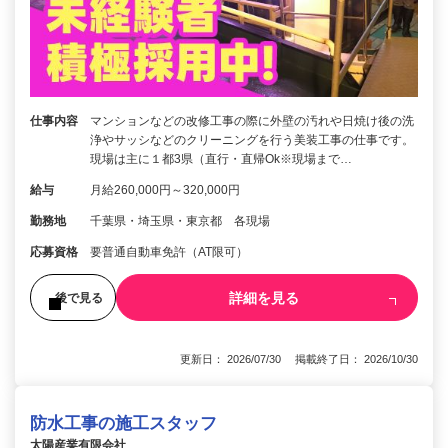
仕事内容
マンションなどの改修工事の際に外壁の汚れや日焼け後の洗
浄やサッシなどのクリーニングを行う美装工事の仕事です。
現場は主に１都3県（直行・直帰Ok※現場まで…
給与
月給260,000円～320,000円
勤務地
千葉県・埼玉県・東京都 各現場
応募資格
要普通自動車免許（AT限可）
詳細を見る
後で見る
更新日： 2026/07/30 掲載終了日： 2026/10/30
防水工事の施工スタッフ
太陽産業有限会社