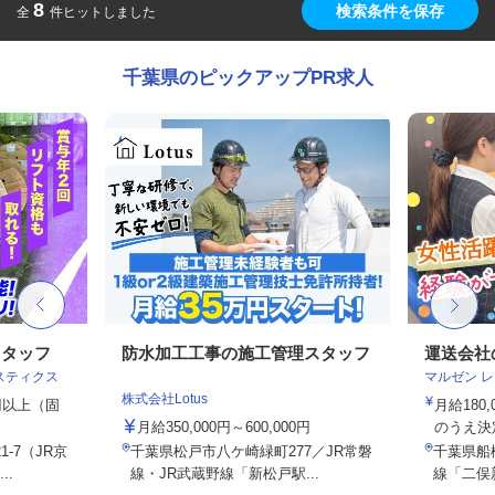
8
検索条件を保存
全
件ヒットしました
千葉県のピックアップPR求人
スタッフ
防水加工工事の施工管理スタッフ
運送会社
スティクス
マルゼン 
株式会社Lotus
0円以上（固
月給180
月給350,000円～600,000円
のうえ決
-7（JR京
千葉県松戸市八ケ崎緑町277／JR常磐
千葉県船
..
線・JR武蔵野線「新松戸駅...
線「二俣