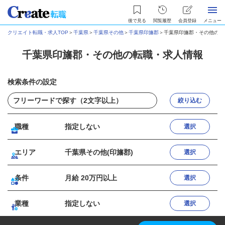
後で見る
閲覧履歴
会員登録
メニュー
クリエイト転職・求人TOP
＞
千葉県
＞
千葉県その他
＞
千葉県印旛郡
＞
千葉県印旛郡・その他の転
千葉県印旛郡・その他の転職・求人情報
検索条件の設定
絞り込む
職種
指定しない
選択
エリア
千葉県その他(印旛郡)
選択
条件
月給 20万円以上
選択
業種
指定しない
選択