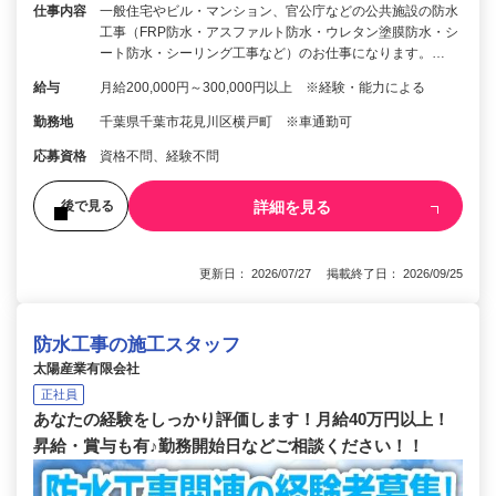
仕事内容
一般住宅やビル・マンション、官公庁などの公共施設の防水
工事（FRP防水・アスファルト防水・ウレタン塗膜防水・シ
ート防水・シーリング工事など）のお仕事になります。…
給与
月給200,000円～300,000円以上 ※経験・能力による
勤務地
千葉県千葉市花見川区横戸町 ※車通勤可
応募資格
資格不問、経験不問
詳細を見る
後で見る
更新日： 2026/07/27 掲載終了日： 2026/09/25
防水工事の施工スタッフ
太陽産業有限会社
正社員
あなたの経験をしっかり評価します！月給40万円以上！
昇給・賞与も有♪勤務開始日などご相談ください！！