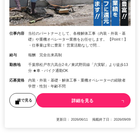
仕事内容
当社のパートナーとして、各種解体工事（内装・外装・基
礎）や重機オペレーター業務をお任せします。 【Point！】
・仕事量は常に豊富！ 営業活動なしで問…
給与
報酬 完全出来高制
勤務地
千葉県松戸市六高台2-8／東武野田線「六実駅」より徒歩13
分 ★車・バイク通勤OK
応募資格
内装・外装・基礎・解体工事・重機オペレーターの経験者
学歴・性別・年齢不問
詳細を見る
後で見る
更新日： 2026/06/11 掲載終了日： 2026/09/09