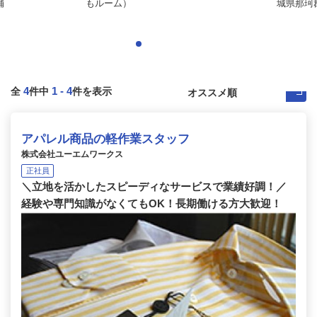
舗
もルーム）
城県那珂
4
1
-
4
全
件中
件を表示
アパレル商品の軽作業スタッフ
株式会社ユーエムワークス
正社員
＼立地を活かしたスピーディなサービスで業績好調！／
経験や専門知識がなくてもOK！長期働ける方大歓迎！