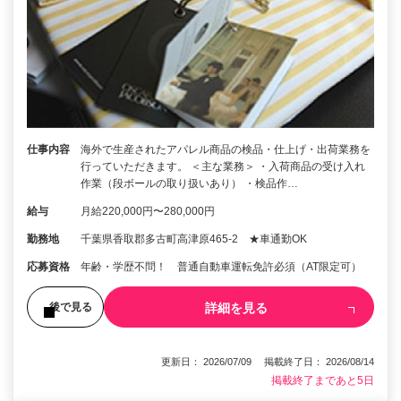
仕事内容
海外で生産されたアパレル商品の検品・仕上げ・出荷業務を
行っていただきます。 ＜主な業務＞ ・入荷商品の受け入れ
作業（段ボールの取り扱いあり） ・検品作…
給与
月給220,000円〜280,000円
勤務地
千葉県香取郡多古町高津原465-2 ★車通勤OK
応募資格
年齢・学歴不問！ 普通自動車運転免許必須（AT限定可）
詳細を見る
後で見る
更新日： 2026/07/09 掲載終了日： 2026/08/14
掲載終了まであと5日