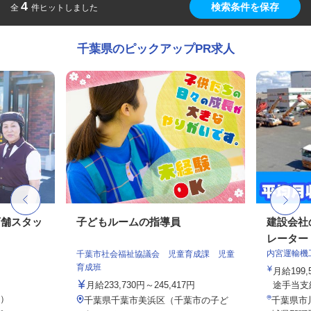
4
検索条件を保存
全
件ヒットしました
千葉県のピックアップPR求人
店舗スタッ
子どもルームの指導員
建設会社
レーター
内宮運輸機
千葉市社会福祉協議会 児童育成課 児童
育成班
月給199,
月給233,730円～245,417円
途手当支給
定）
千葉県千葉市美浜区（千葉市の子ど
千葉県市