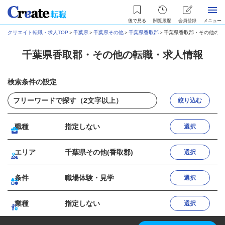
後で見る
閲覧履歴
会員登録
メニュー
クリエイト転職・求人TOP
＞
千葉県
＞
千葉県その他
＞
千葉県香取郡
＞
千葉県香取郡・その他の転
千葉県香取郡・その他の転職・求人情報
検索条件の設定
絞り込む
職種
指定しない
選択
エリア
千葉県その他(香取郡)
選択
条件
職場体験・見学
選択
業種
指定しない
選択