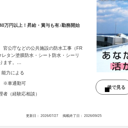
40万円以上！昇給・賞与も有♪勤務開始
、官公庁などの公共施設の防水工事（FR
・ウレタン塗膜防水・シート防水・シーリ
なります。…
験・能力による
町 ※車通勤可
後で見
管理者（経験応相談）