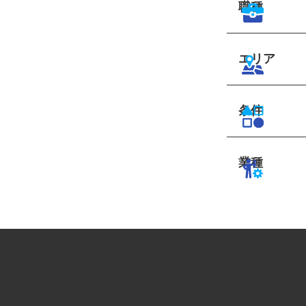
職種
エリア
条件
業種