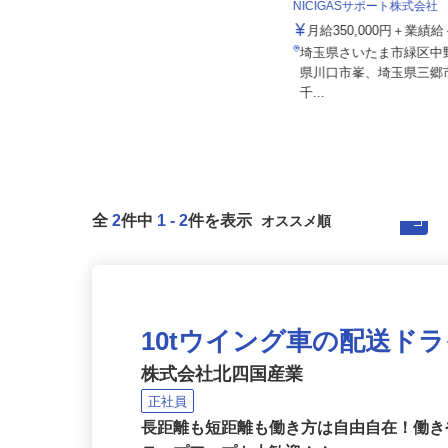
株式会社おどや 【スーパーマーケッ
ト おどや】
NICIGASサポート株式会社
月給294,700円＋残業手当＋賞与年
月給350,000円＋業
2回＋各種手当
埼玉県さいたま市緑区
千葉県内南房総を中心とした各店
県川口市峯、埼玉県三
舗 ※全店舗 車通勤可
千...
全
2
件中
1
-
2
件を表示
10tウイング車の配送ド
株式会社北四国産業
正社員