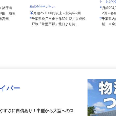
株式会社
ト おど
株式会社サンケン
績給＋諸手当
月給2
月給250,000円以上＋賞与年2回
2回＋
中野田、埼玉
郷市高州、
千葉県松戸市金ケ作394-12／京成松
千葉県
戸線「常盤平駅」北口より徒...
舗 ※
ライバー