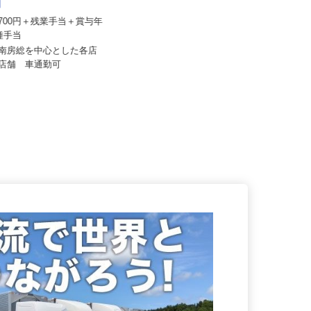
おどや 【スーパーマーケッ
や】
NICIGASサポート株式会社
94,700円＋残業手当＋賞与年
月給350,000円＋業績給＋諸手当
各種手当
埼玉県さいたま市緑区中野田、埼玉
内南房総を中心とした各店
県川口市峯、埼玉県三郷市高州、
全店舗 車通勤可
千...