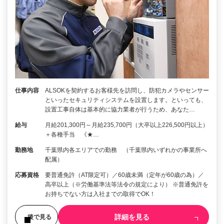
仕事内容
ALSOKを契約するお客様先を訪問し、防犯カメラやセンサー
といったセキュリティシステムを設置します。といっても、
設置工事自体は基本的に協力業者が行うため、あなた…
給与
月給201,300円～月給235,700円（大卒以上226,500円以上）
＋各種手当 《★…
勤務地
千葉県内各エリアでの勤務 （千葉県内いずれかの事業所へ
配属）
応募資格
要普通免許（AT限定可）／60歳未満（定年が60歳の為）／
高卒以上（※労働基準法等法令の規定により） ※普通免許を
お持ちでない方は入社までの取得でOK！
詳細を見る
後で見る