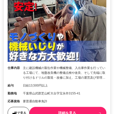
仕事内容
主に建設機械の製缶作業や機械整備、入出庫作業を行ってい
る工場にて、地盤改良機の整備点検や改良、そして先端に取
り付けるドリルの製造・改修に加え、工場の運営及び管理…
給与
日給13,500円以上
勤務地
千葉県山武郡芝山町大台字宝永作3155-41
応募資格
要普通自動車免許
詳細を見る
後で見る