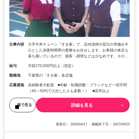
仕事内容
大手牛丼チェーン『すき家』で、店内清掃や翌日の準備を中
心とした深夜時間帯の業務をお任せします。お客様の来店も
落ち着いているので、接客・調理などは少なめです。その…
給与
月収270,000円以上（想定）
勤務地
千葉県の「すき家」各店舗
応募資格
未経験者大歓迎 ■年齢・転職回数・ブランクなど一切不問
（40～50代で入社した人も多数！） ■高卒以上
詳細を見る
後で見る
更新日： 2026/04/17 掲載終了日： 2027/04/23