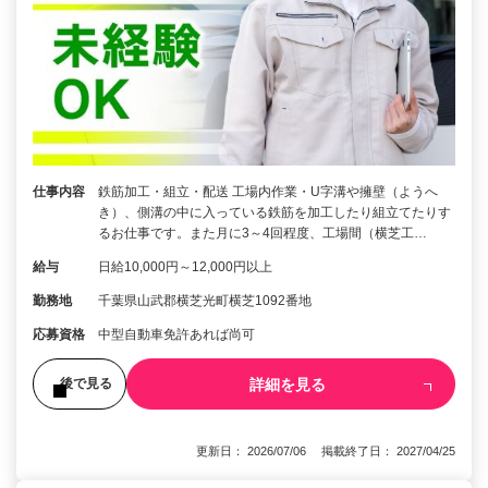
仕事内容
鉄筋加工・組立・配送 工場内作業・U字溝や擁壁（ようへ
き）、側溝の中に入っている鉄筋を加工したり組立てたりす
るお仕事です。また月に3～4回程度、工場間（横芝工…
給与
日給10,000円～12,000円以上
勤務地
千葉県山武郡横芝光町横芝1092番地
応募資格
中型自動車免許あれば尚可
詳細を見る
後で見る
更新日： 2026/07/06 掲載終了日： 2027/04/25