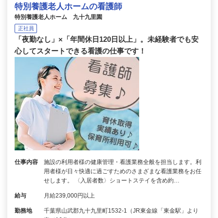
特別養護老人ホームの看護師
特別養護老人ホーム 九十九里園
正社員
「夜勤なし」×「年間休日120日以上」。未経験者でも安
心してスタートできる看護の仕事です！
仕事内容
施設の利用者様の健康管理・看護業務全般を担当します。利
用者様が日々快適に過ごすためのさまざまな看護業務をお任
せします。 〈入居者数〉ショートステイを含め約…
給与
月給239,000円以上
勤務地
千葉県山武郡九十九里町1532-1（JR東金線「東金駅」より