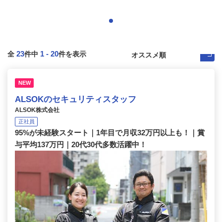
23
1
-
20
全
件中
件を表示
NEW
ALSOKのセキュリティスタッフ
ALSOK株式会社
正社員
95%が未経験スタート｜1年目で月収32万円以上も！｜賞
与平均137万円｜20代30代多数活躍中！