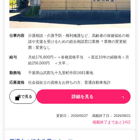
仕事内容
介護相談・介護予防・権利擁護など、高齢者の保健福祉の相
談や支援を受けるための総合相談窓口業務 ＊業務の変更範
囲：変更なし
給与
月給176,800円～＋各種資格手当 ＜直近10年の経験有＞月
給256,000円 ＜大卒…
勤務地
千葉県山武郡九十九里町作田1681番地
応募資格
社会福祉士の資格をお持ちの方、普通自動車免許
詳細を見る
後で見る
更新日： 2026/05/27 掲載終了日： 2026/08/21
掲載終了まであと14日