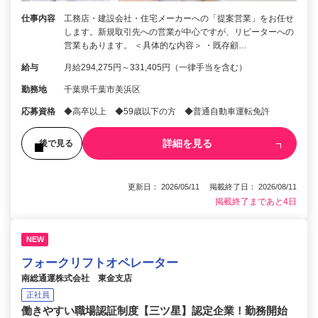
仕事内容
工務店・建設会社・住宅メーカーへの「提案営業」をお任せ
します。新規取引先への営業が中心ですが、リピーターへの
営業もあります。 ＜具体的な内容＞ ・既存顧…
給与
月給294,275円～331,405円（一律手当を含む）
勤務地
千葉県千葉市美浜区
応募資格
◆高卒以上 ◆59歳以下の方 ◆普通自動車運転免許
詳細を見る
後で見る
更新日： 2026/05/11 掲載終了日： 2026/08/11
掲載終了まであと4日
NEW
フォークリフトオペレーター
南総通運株式会社 東金支店
正社員
働きやすい職場認証制度【三ツ星】認定企業！勤務開始