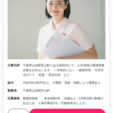
仕事内容
千葉県山武郡芝山町にある病院内にて、入所者様の看護業務
全般をお任せします。 ＜具体的には＞ ・健康管理 ・日常生
活のケア ・処置 ・受信付添 など…
給与
月給305,000円以上 ※職歴・資格・経験により優遇あり
勤務地
千葉県山武郡芝山町
応募資格
看護師資格 ★未経験OK 18歳以上（22時以降の勤務が
あるため ※例外事由2号／労働基準法による）