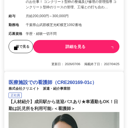
のお仕事！ コンクリート型枠の整備及び修理の管理指導 コ
ンクリート型枠のリースの管理、工場との打ち合わ…
給与
月給200,000円～300,000円
勤務地
千葉県山武郡横芝光町横芝1092番地
応募資格
学歴・経験一切不問
詳細を見る
後で見る
更新日： 2026/07/06 掲載終了日： 2027/04/25
医療施設での看護師（CRE260169-01c）
株式会社クリエイト 派遣・紹介事業部
正社員
【人材紹介】成田駅から送迎バスあり★車通勤もOK！日
勤は託児所を利用可能♪＜看護師＞