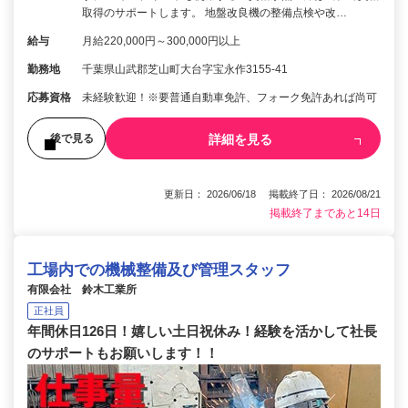
取得のサポートします。 地盤改良機の整備点検や改…
給与
月給220,000円～300,000円以上
勤務地
千葉県山武郡芝山町大台字宝永作3155-41
応募資格
未経験歓迎！※要普通自動車免許、フォーク免許あれば尚可
詳細を見る
後で見る
更新日： 2026/06/18 掲載終了日： 2026/08/21
掲載終了まであと14日
工場内での機械整備及び管理スタッフ
有限会社 鈴木工業所
正社員
年間休日126日！嬉しい土日祝休み！経験を活かして社長
のサポートもお願いします！！