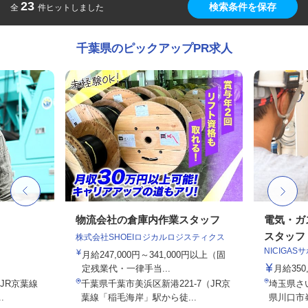
23
検索条件を保存
全
件ヒットしました
千葉県のピックアップPR求人
フ
物流会社の倉庫内作業スタッフ
電気・ガ
スタッフ
株式会社SHOEIロジカルロジスティクス
NICIGA
月給247,000円～341,000円以上（固
定残業代・一律手当...
月給35
（JR京葉線
千葉県千葉市美浜区新港221-7（JR京
埼玉県さ
.
葉線「稲毛海岸」駅から徒...
県川口市