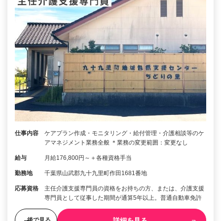
仕事内容
ケアプラン作成・モニタリング・給付管理・介護相談等のケ
アマネジメント業務全般 ＊業務の変更範囲：変更なし
給与
月給176,800円～＋各種資格手当
勤務地
千葉県山武郡九十九里町作田1681番地
応募資格
主任介護支援専門員の資格をお持ちの方、または、介護支援
専門員として従事した期間が通算5年以上。普通自動車免許
詳細を見る
後で見る