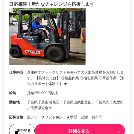
日応相談！新たなチャレンジを応援します
仕事内容
倉庫内でフォークリフトを使っての入出荷業務をお願いしま
す。 【具体的には】 ◎検品作業 ◎梱包作業 ◎荷役作業 【安
心のサポート体制！】 ★…
給与
月給250,000円以上
勤務地
千葉県千葉市稲毛区／千葉県山武郡芝山／千葉県九十九里町
／千葉県東金市
応募資格
要フォークリフト免許 ★学歴・経験一切不問
詳細を見る
後で見る