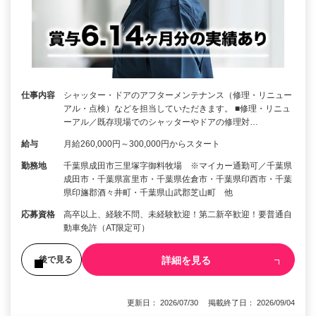
仕事内容
シャッター・ドアのアフターメンテナンス（修理・リニュー
アル・点検）などを担当していただきます。 ■修理・リニュ
ーアル／既存現場でのシャッターやドアの修理対…
給与
月給260,000円～300,000円からスタート
勤務地
千葉県成田市三里塚字御料牧場 ※マイカー通勤可／千葉県
成田市・千葉県富里市・千葉県佐倉市・千葉県印西市・千葉
県印旛郡酒々井町・千葉県山武郡芝山町 他
応募資格
高卒以上、経験不問、未経験歓迎！第二新卒歓迎！要普通自
動車免許（AT限定可）
詳細を見る
後で見る
更新日： 2026/07/30 掲載終了日： 2026/09/04