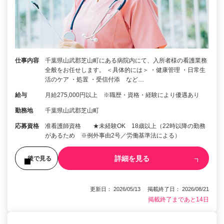
仕事内容
千葉県山武郡芝山町にある病院内にて、入所者様の看護業務
全般をお任せします。 ＜具体的には＞ ・健康管理 ・日常生
活のケア ・処置 ・受信付添 など…
給与
月給275,000円以上 ※職歴・資格・経験により優遇あり
勤務地
千葉県山武郡芝山町
応募資格
准看護師資格 ★未経験OK 18歳以上（22時以降の勤務
があるため ※例外事由2号／労働基準法による）
詳細を見る
後で見る
更新日： 2026/05/13 掲載終了日： 2026/08/21
掲載終了まであと14日