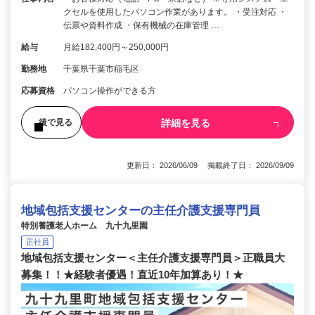
クセルを使用したパソコン作業があります。 ・受注対応 ・
伝票や資料作成 ・保有機械の在庫管理 …
給与
月給182,400円～250,000円
勤務地
千葉県千葉市稲毛区
応募資格
パソコン操作ができる方
詳細を見る
後で見る
更新日： 2026/06/09 掲載終了日： 2026/09/09
地域包括支援センターの主任介護支援専門員
特別養護老人ホーム 九十九里園
正社員
地域包括支援センター＜主任介護支援専門員＞正職員大
募集！！★経験者優遇！直近10年加算あり！★