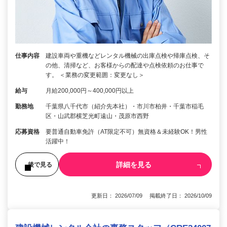
仕事内容
建設車両や重機などレンタル機械の出庫点検や帰庫点検、そ
の他、清掃など、お客様からの配達や点検依頼のお仕事で
す。 ＜業務の変更範囲：変更なし＞
給与
月給200,000円～400,000円以上
勤務地
千葉県八千代市（紹介先本社）・市川市柏井・千葉市稲毛
区・山武郡横芝光町遠山・茂原市西野
応募資格
要普通自動車免許（AT限定不可）無資格＆未経験OK！男性
活躍中！
詳細を見る
後で見る
更新日： 2026/07/09 掲載終了日： 2026/10/09