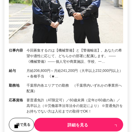
仕事内容
今回募集するのは【機械警備】と【警備輸送】。あなたの希
望や適性に応じて、どちらかの部署に配属します。 ――
《機械警備》―― 個人宅や商業施設、学校、一…
給与
月給206,800円～月給241,200円（大卒以上232,000円以上）
＋各種手当 《★…
勤務地
千葉県内各エリアでの勤務 （千葉県内いずれかの事業所へ
配属）
応募資格
要普通免許（AT限定可）／60歳未満（定年が60歳の為）／
高卒以上（※労働基準法等法令の規定により） ※普通免許を
お持ちでない方は入社までの取得でOK！
詳細を見る
後で見る