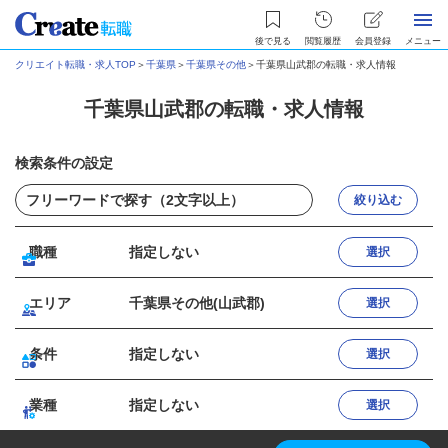
後で見る
閲覧履歴
会員登録
メニュー
クリエイト転職・求人TOP
＞
千葉県
＞
千葉県その他
＞
千葉県山武郡の転職・求人情報
千葉県山武郡の転職・求人情報
検索条件の設定
絞り込む
職種
指定しない
選択
エリア
千葉県その他(山武郡)
選択
条件
指定しない
選択
業種
指定しない
選択