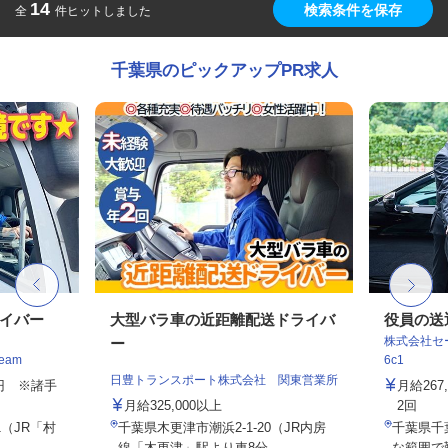
14
検索条件を保存
全
件ヒットしました
千葉県のピックアップPR求人
ライバー
大型バラ車の近距離配送ドライバ
役員の送
株式会社セー
ー
eam
6c1
日豊トランスポート株式会社 関東営業所
30円 ※諸手
月給26
月給325,000以上
2回
1（JR「村
千葉県木更津市潮浜2-1-20（JR内房
千葉県千
線「木更津」駅より車8分...
な範囲で