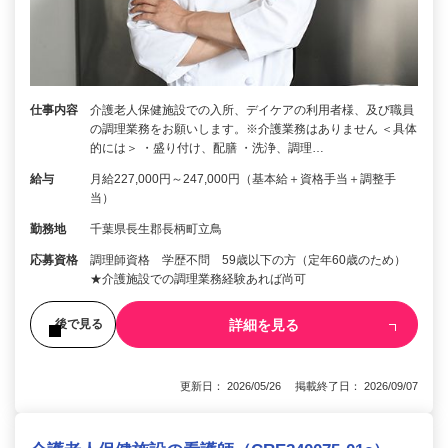
仕事内容
介護老人保健施設での入所、デイケアの利用者様、及び職員
の調理業務をお願いします。※介護業務はありません ＜具体
的には＞ ・盛り付け、配膳 ・洗浄、調理…
給与
月給227,000円～247,000円（基本給＋資格手当＋調整手
当）
勤務地
千葉県長生郡長柄町立鳥
応募資格
調理師資格 学歴不問 59歳以下の方（定年60歳のため）
★介護施設での調理業務経験あれば尚可
詳細を見る
後で見る
更新日： 2026/05/26 掲載終了日： 2026/09/07