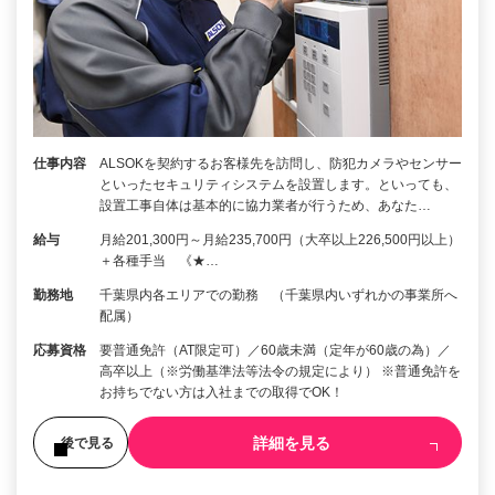
仕事内容
ALSOKを契約するお客様先を訪問し、防犯カメラやセンサー
といったセキュリティシステムを設置します。といっても、
設置工事自体は基本的に協力業者が行うため、あなた…
給与
月給201,300円～月給235,700円（大卒以上226,500円以上）
＋各種手当 《★…
勤務地
千葉県内各エリアでの勤務 （千葉県内いずれかの事業所へ
配属）
応募資格
要普通免許（AT限定可）／60歳未満（定年が60歳の為）／
高卒以上（※労働基準法等法令の規定により） ※普通免許を
お持ちでない方は入社までの取得でOK！
詳細を見る
後で見る