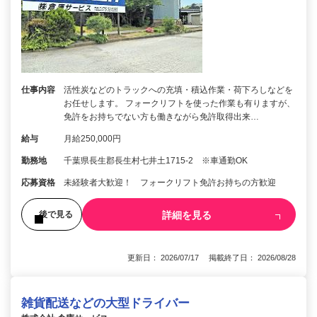
仕事内容
活性炭などのトラックへの充填・積込作業・荷下ろしなどを
お任せします。 フォークリフトを使った作業も有りますが、
免許をお持ちでない方も働きながら免許取得出来…
給与
月給250,000円
勤務地
千葉県長生郡長生村七井土1715-2 ※車通勤OK
応募資格
未経験者大歓迎！ フォークリフト免許お持ちの方歓迎
詳細を見る
後で見る
更新日： 2026/07/17 掲載終了日： 2026/08/28
雑貨配送などの大型ドライバー