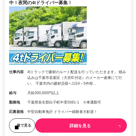
中！夜間の4tドライバー募集！
仕事内容
4tトラックで建材のルート配送を行っていただきます。 積み
込みは千葉市若葉区（大宮IC付近）のメーカー倉庫にて行
い、 千葉市内の建材店様へ1日4～5件程…
給与
月給300,000円以上
勤務地
千葉県長生郡白子町中里5081-1 ※車通勤可
応募資格
中型自動車免許 ドライバー経験者大歓迎！
詳細を見る
後で見る