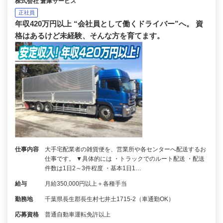
株式会社 倉庫サービス
正社員
年収420万円以上 “会社員として働くドライバー”へ。 資
格はあるけど未経験、そんな方を育てます。
仕事内容
大手宅配業者の雑貨便を、営業所や各センターへ配送するお
仕事です。 ▼具体的には ・トラックでのルート配送 ・配送
件数は1日2～3件程度 ・基本1日1…
給与
月給350,000円以上＋各種手当
勤務地
千葉県長生郡長生村七井土1715-2（車通勤OK）
応募資格
普通自動車運転免許以上