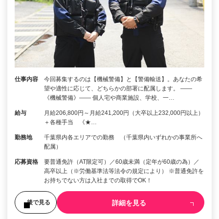
仕事内容
今回募集するのは【機械警備】と【警備輸送】。あなたの希
望や適性に応じて、どちらかの部署に配属します。 ――
《機械警備》―― 個人宅や商業施設、学校、一…
給与
月給206,800円～月給241,200円（大卒以上232,000円以上）
＋各種手当 《★…
勤務地
千葉県内各エリアでの勤務 （千葉県内いずれかの事業所へ
配属）
応募資格
要普通免許（AT限定可）／60歳未満（定年が60歳の為）／
高卒以上（※労働基準法等法令の規定により） ※普通免許を
お持ちでない方は入社までの取得でOK！
詳細を見る
後で見る