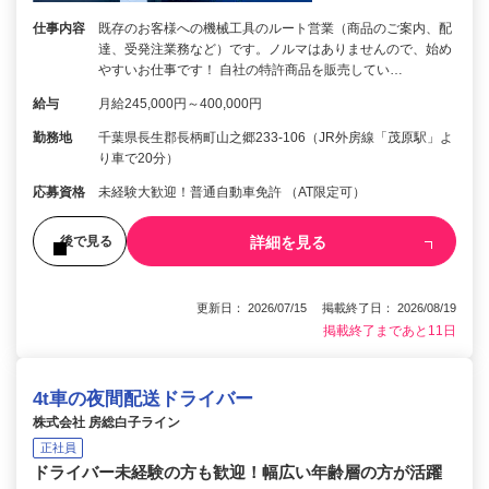
仕事内容
既存のお客様への機械工具のルート営業（商品のご案内、配
達、受発注業務など）です。ノルマはありませんので、始め
やすいお仕事です！ 自社の特許商品を販売してい…
給与
月給245,000円～400,000円
勤務地
千葉県長生郡長柄町山之郷233-106（JR外房線「茂原駅」よ
り車で20分）
応募資格
未経験大歓迎！普通自動車免許 （AT限定可）
詳細を見る
後で見る
更新日： 2026/07/15 掲載終了日： 2026/08/19
掲載終了まであと11日
4t車の夜間配送ドライバー
株式会社 房総白子ライン
正社員
ドライバー未経験の方も歓迎！幅広い年齢層の方が活躍