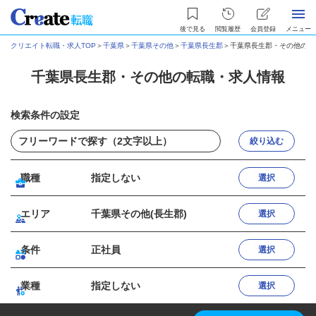
後で見る
閲覧履歴
会員登録
メニュー
クリエイト転職・求人TOP
＞
千葉県
＞
千葉県その他
＞
千葉県長生郡
＞
千葉県長生郡・その他の転
千葉県長生郡・その他の転職・求人情報
検索条件の設定
絞り込む
職種
指定しない
選択
エリア
千葉県その他(長生郡)
選択
条件
正社員
選択
業種
指定しない
選択