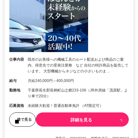
仕事内容
既存のお客様への機械工具のルート配送および商品のご案
内、得意先での受発注業務 など 自社の特許商品を販売して
います。 大型機械からネジなどの小さいものま…
給与
月給240,000円～400,000円
勤務地
千葉県長生郡長柄町山之郷233-106（JR外房線「茂原駅」よ
り車で20分）
応募資格
未経験大歓迎！普通自動車免許 （AT限定可）
詳細を見る
後で見る