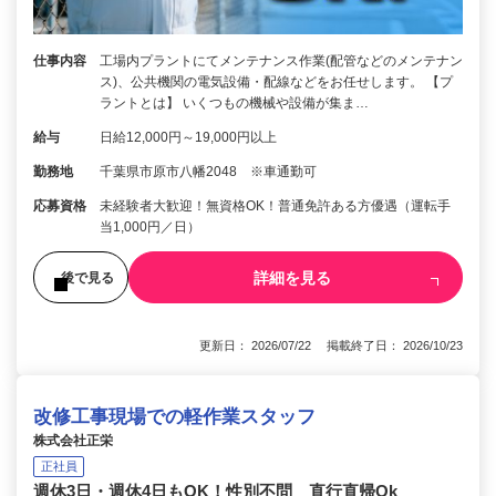
仕事内容
工場内プラントにてメンテナンス作業(配管などのメンテナン
ス)、公共機関の電気設備・配線などをお任せします。 【プ
ラントとは】 いくつもの機械や設備が集ま…
給与
日給12,000円～19,000円以上
勤務地
千葉県市原市八幡2048 ※車通勤可
応募資格
未経験者大歓迎！無資格OK！普通免許ある方優遇（運転手
当1,000円／日）
詳細を見る
後で見る
更新日： 2026/07/22 掲載終了日： 2026/10/23
改修工事現場での軽作業スタッフ
株式会社正栄
正社員
週休3日・週休4日もOK！性別不問 直行直帰Ok