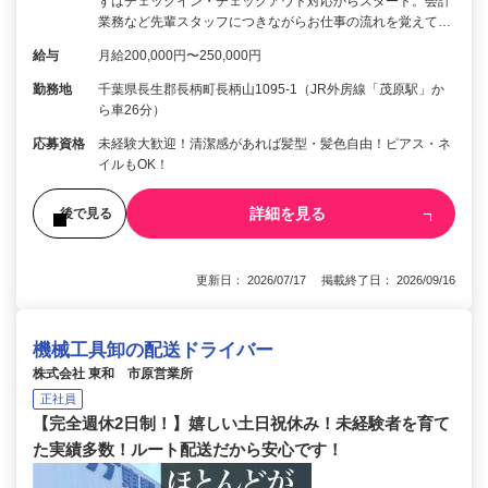
ずはチェックイン・チェックアウト対応からスタート。会計
業務など先輩スタッフにつきながらお仕事の流れを覚えて…
給与
月給200,000円〜250,000円
勤務地
千葉県長生郡長柄町長柄山1095-1（JR外房線「茂原駅」か
ら車26分）
応募資格
未経験大歓迎！清潔感があれば髪型・髪色自由！ピアス・ネ
イルもOK！
詳細を見る
後で見る
更新日： 2026/07/17 掲載終了日： 2026/09/16
機械工具卸の配送ドライバー
株式会社 東和 市原営業所
正社員
【完全週休2日制！】嬉しい土日祝休み！未経験者を育て
た実績多数！ルート配送だから安心です！