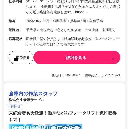
仕事内容
スーパーマーケットにおける精肉部門の業務全般をお任せ致
します。 ※勤務地は県内全店舗が対象となりますが、ご自宅
から近い店舗等考慮致します。 https:…
給与
月給294,700円＋残業手当＋賞与年2回＋各種手当
勤務地
千葉県内南房総を中心とした各店舗 ※全店舗 車通勤可
応募資格
正社員・契約社員として精肉経験がある方 ※スーパーマー
ケットの経験ではなくても大丈夫です
詳細を見る
後で見る
更新日： 2026/06/01 掲載終了日： 2027/05/21
倉庫内の作業スタッフ
株式会社 倉庫サービス
正社員
未経験者も大歓迎！働きながらフォークリフト免許取得
も可！