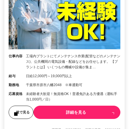
仕事内容
工場内プラントにてメンテナンス作業(配管などのメンテナン
ス)、公共機関の電気設備・配線などをお任せします。 【プ
ラントとは】 いくつもの機械や設備が集ま…
給与
日給12,000円～19,000円以上
勤務地
千葉県市原市八幡2048 ※車通勤可
応募資格
未経験者大歓迎！無資格OK！普通免許ある方優遇（運転手
当1,000円／日）
詳細を見る
後で見る