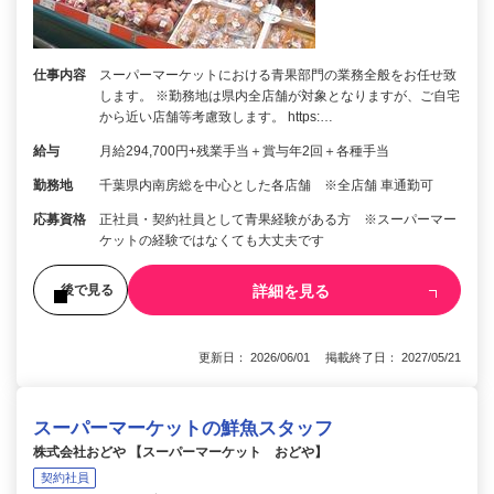
仕事内容
スーパーマーケットにおける青果部門の業務全般をお任せ致
します。 ※勤務地は県内全店舗が対象となりますが、ご自宅
から近い店舗等考慮致します。 https:…
給与
月給294,700円+残業手当＋賞与年2回＋各種手当
勤務地
千葉県内南房総を中心とした各店舗 ※全店舗 車通勤可
応募資格
正社員・契約社員として青果経験がある方 ※スーパーマー
ケットの経験ではなくても大丈夫です
詳細を見る
後で見る
更新日： 2026/06/01 掲載終了日： 2027/05/21
スーパーマーケットの鮮魚スタッフ
株式会社おどや 【スーパーマーケット おどや】
契約社員