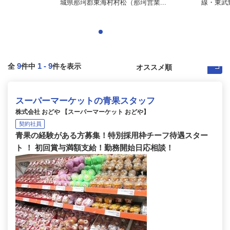
城県那珂郡東海村村松（那珂営業...
線・東武
9
1
-
9
全
件中
件を表示
スーパーマーケットの青果スタッフ
株式会社 おどや 【スーパーマーケット おどや】
契約社員
青果の経験がある方募集！特別採用枠チーフ待遇スター
ト ！ 初回賞与満額支給！勤務開始日応相談！