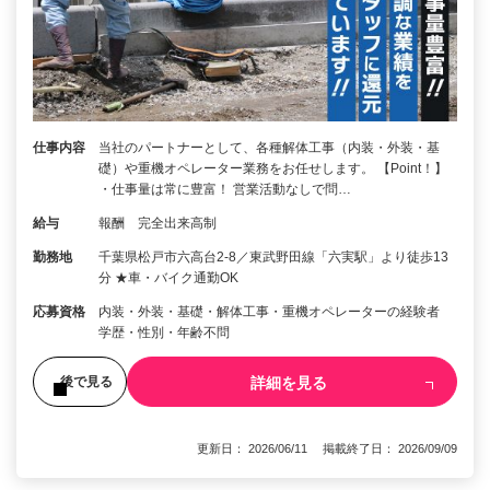
仕事内容
当社のパートナーとして、各種解体工事（内装・外装・基
礎）や重機オペレーター業務をお任せします。 【Point！】
・仕事量は常に豊富！ 営業活動なしで問…
給与
報酬 完全出来高制
勤務地
千葉県松戸市六高台2-8／東武野田線「六実駅」より徒歩13
分 ★車・バイク通勤OK
応募資格
内装・外装・基礎・解体工事・重機オペレーターの経験者
学歴・性別・年齢不問
詳細を見る
後で見る
更新日： 2026/06/11 掲載終了日： 2026/09/09