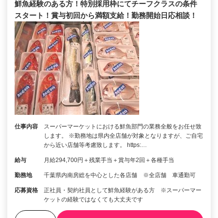
鮮魚経験のある方！特別採用枠にてチーフクラスの条件
スタート！賞与初回から満額支給！勤務開始日応相談！
仕事内容
スーパーマーケットにおける鮮魚部門の業務全般をお任せ致
します。 ※勤務地は県内全店舗が対象となりますが、ご自宅
から近い店舗等考慮致します。 https:…
給与
月給294,700円＋残業手当＋賞与年2回＋各種手当
勤務地
千葉県内南房総を中心とした各店舗 ※全店舗 車通勤可
応募資格
正社員・契約社員として鮮魚経験がある方 ※スーパーマー
ケットの経験ではなくても大丈夫です