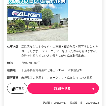
仕事内容
活性炭などのトラックへの充填・積込作業・荷下ろしなどを
お任せします。 フォークリフトを使った作業も有りますが、
免許をお持ちでない方も働きながら免許取得出来…
給与
月給250,000円
勤務地
千葉県長生郡長生村七井土1715-2 ※車通勤OK
応募資格
未経験者大歓迎！ フォークリフト免許お持ちの方歓迎
詳細を見る
後で見る
更新日： 2026/07/17 掲載終了日： 2026/08/28