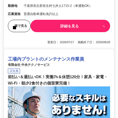
勤務地
千葉県長生郡長生村七井土1715-2（車通勤OK）
応募資格
普通自動車運転免許以上
詳細を見る
後で見る
更新日： 2026/07/17 掲載終了日： 2026/08/28
工場内プラントのメンテナンス作業員
有限会社 中央テクノサービス
正社員
前払い＆週払いOK！実働7h＆休憩120分！家具・家電・
Wi-Fi・朝夕2食付きの個室寮完備！