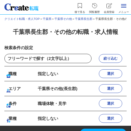
後で見る
閲覧履歴
会員登録
メニュー
クリエイト転職・求人TOP
＞
千葉県
＞
千葉県その他
＞
千葉県長生郡
＞
千葉県長生郡・その他の転
千葉県長生郡・その他の転職・求人情報
検索条件の設定
絞り込む
職種
指定しない
選択
エリア
千葉県その他(長生郡)
選択
条件
職場体験・見学
選択
業種
指定しない
選択