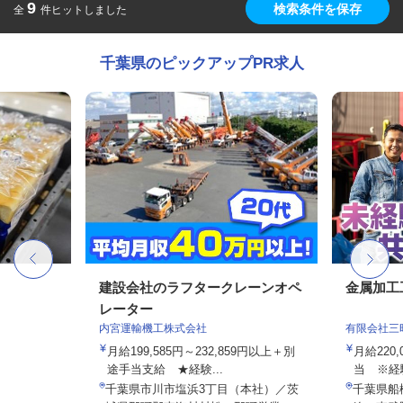
9
検索条件を保存
全
件ヒットしました
千葉県のピックアップPR求人
建設会社のラフタークレーンオペ
金属加工
レーター
内宮運輸機工株式会社
有限会社三
月給199,585円～232,859円以上＋別
月給220,
途手当支給 ★経験...
当 ※経験
千葉県市川市塩浜3丁目（本社）／茨
千葉県船橋