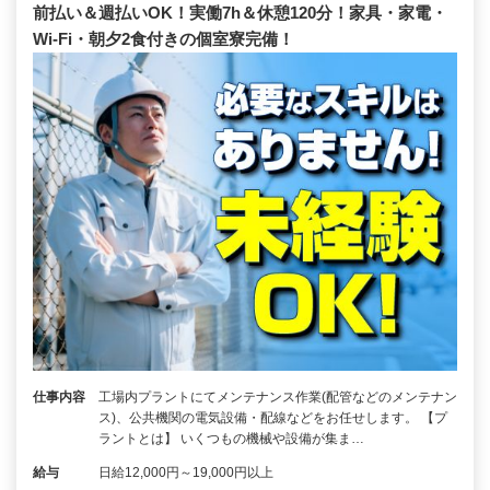
前払い＆週払いOK！実働7h＆休憩120分！家具・家電・
Wi-Fi・朝夕2食付きの個室寮完備！
仕事内容
工場内プラントにてメンテナンス作業(配管などのメンテナン
ス)、公共機関の電気設備・配線などをお任せします。 【プ
ラントとは】 いくつもの機械や設備が集ま…
給与
日給12,000円～19,000円以上