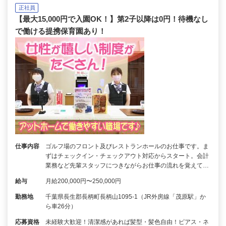
正社員
【最大15,000円で入園OK！】第2子以降は0円！待機なし
で働ける提携保育園あり！
仕事内容
ゴルフ場のフロント及びレストランホールのお仕事です。ま
ずはチェックイン・チェックアウト対応からスタート。会計
業務など先輩スタッフにつきながらお仕事の流れを覚えて…
給与
月給200,000円〜250,000円
勤務地
千葉県長生郡長柄町長柄山1095-1（JR外房線「茂原駅」か
ら車26分）
応募資格
未経験大歓迎！清潔感があれば髪型・髪色自由！ピアス・ネ