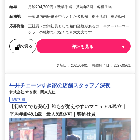
給与
月給294,700円＋残業手当＋賞与年2回＋各種手当
勤務地
千葉県内南房総を中心とした各店舗 ※全店舗 車通勤可
応募資格
正社員・契約社員として精肉経験がある方 ※スーパーマー
ケットの経験ではなくても大丈夫です
詳細を見る
後で見る
更新日： 2026/06/01 掲載終了日： 2027/05/21
牛丼チェーンすき家の店舗スタッフ／深夜
株式会社 すき家 関東支社
契約社員
【初めてでも安心】誰もが覚えやすいマニュアル確立｜
平均年齢49.1歳｜最大9連休可｜契約社員