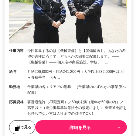
仕事内容
今回募集するのは【機械警備】と【警備輸送】。あなたの希
望や適性に応じて、どちらかの部署に配属します。 ――
《機械警備》―― 個人宅や商業施設、学校、一…
給与
月給206,800円～月給241,200円（大卒以上232,000円以上）
＋各種手当 《★…
勤務地
千葉県内各エリアでの勤務 （千葉県内いずれかの事業所へ
配属）
応募資格
要普通免許（AT限定可）／60歳未満（定年が60歳の為）／
高卒以上（※労働基準法等法令の規定により） ※普通免許を
お持ちでない方は入社までの取得でOK！
詳細を見る
後で見る