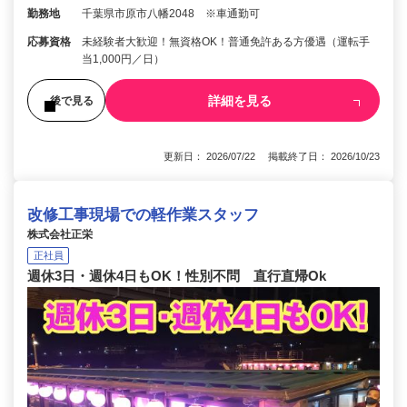
勤務地
千葉県市原市八幡2048 ※車通勤可
応募資格
未経験者大歓迎！無資格OK！普通免許ある方優遇（運転手
当1,000円／日）
詳細を見る
後で見る
更新日： 2026/07/22 掲載終了日： 2026/10/23
改修工事現場での軽作業スタッフ
株式会社正栄
正社員
週休3日・週休4日もOK！性別不問 直行直帰Ok