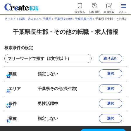
後で見る
閲覧履歴
会員登録
メニュー
クリエイト転職・求人TOP
＞
千葉県
＞
千葉県その他
＞
千葉県長生郡
＞
千葉県長生郡・その他の転
千葉県長生郡・その他の転職・求人情報
検索条件の設定
絞り込む
職種
指定しない
選択
エリア
千葉県その他(長生郡)
選択
条件
男性活躍中
選択
業種
指定しない
選択