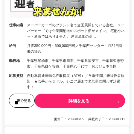
仕事内容
スーパーカーゴのブランド名で全国展開している当社。 スー
パーカーゴでは企業間配送のスポット便がメイン。 宅配やネ
ット通販ではありません。 運賃単価の高…
給与
月収350,000円～600,000円可／千葉西センター・月24日稼
働の場合
勤務地
千葉県船橋市、千葉県市川市、千葉県浦安市、千葉県習志野
市、千葉県鎌ケ谷市、千葉県八千代市 および日本全国
応募資格
自動車普通運転免許取得者（AT可）／学歴不問／未経験者歓
迎 ★若手からミドル、シニア層まで老若男女問わず活躍
中！
詳細を見る
後で見る
更新日： 2026/08/05 掲載終了日： 2026/09/11