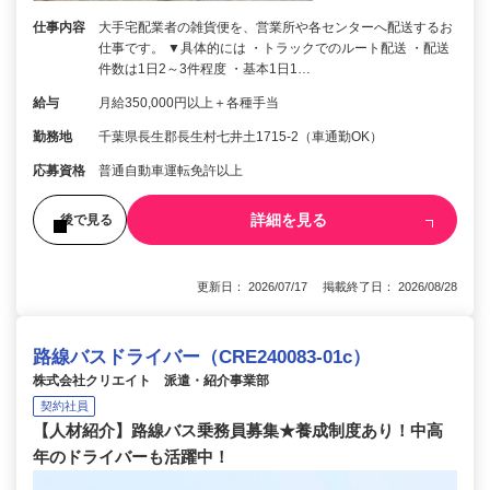
仕事内容
大手宅配業者の雑貨便を、営業所や各センターへ配送するお
仕事です。 ▼具体的には ・トラックでのルート配送 ・配送
件数は1日2～3件程度 ・基本1日1…
給与
月給350,000円以上＋各種手当
勤務地
千葉県長生郡長生村七井土1715-2（車通勤OK）
応募資格
普通自動車運転免許以上
詳細を見る
後で見る
更新日： 2026/07/17 掲載終了日： 2026/08/28
路線バスドライバー（CRE240083-01c）
株式会社クリエイト 派遣・紹介事業部
契約社員
【人材紹介】路線バス乗務員募集★養成制度あり！中高
年のドライバーも活躍中！