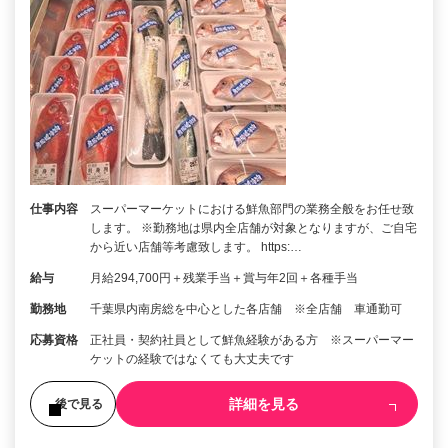
仕事内容
スーパーマーケットにおける鮮魚部門の業務全般をお任せ致
します。 ※勤務地は県内全店舗が対象となりますが、ご自宅
から近い店舗等考慮致します。 https:…
給与
月給294,700円＋残業手当＋賞与年2回＋各種手当
勤務地
千葉県内南房総を中心とした各店舗 ※全店舗 車通勤可
応募資格
正社員・契約社員として鮮魚経験がある方 ※スーパーマー
ケットの経験ではなくても大丈夫です
詳細を見る
後で見る