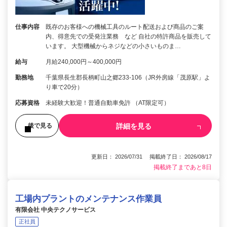
仕事内容
既存のお客様への機械工具のルート配送および商品のご案
内、得意先での受発注業務 など 自社の特許商品を販売して
います。 大型機械からネジなどの小さいものま…
給与
月給240,000円～400,000円
勤務地
千葉県長生郡長柄町山之郷233-106（JR外房線「茂原駅」よ
り車で20分）
応募資格
未経験大歓迎！普通自動車免許 （AT限定可）
詳細を見る
後で見る
更新日： 2026/07/31 掲載終了日： 2026/08/17
掲載終了まであと8日
工場内プラントのメンテナンス作業員
有限会社 中央テクノサービス
正社員