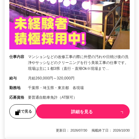
仕事内容
マンションなどの改修工事の際に外壁の汚れや日焼け後の洗
浄やサッシなどのクリーニングを行う美装工事の仕事です。
現場は主に１都3県（直行・直帰Ok※現場まで…
給与
月給260,000円～320,000円
勤務地
千葉県・埼玉県・東京都 各現場
応募資格
要普通自動車免許（AT限可）
詳細を見る
後で見る
更新日： 2026/07/30 掲載終了日： 2026/10/30