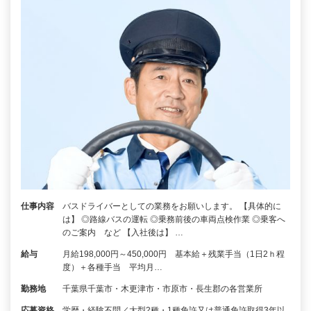
仕事内容
バスドライバーとしての業務をお願いします。 【具体的に
は】 ◎路線バスの運転 ◎乗務前後の車両点検作業 ◎乗客へ
のご案内 など 【入社後は】 …
給与
月給198,000円～450,000円 基本給＋残業手当（1日2ｈ程
度）＋各種手当 平均月…
勤務地
千葉県千葉市・木更津市・市原市・長生郡の各営業所
応募資格
学歴・経験不問／大型2種・1種免許又は普通免許取得3年以