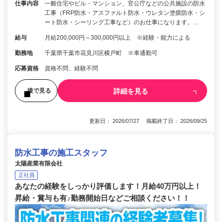
仕事内容
一般住宅やビル・マンション、官公庁などの公共施設の防水
工事（FRP防水・アスファルト防水・ウレタン塗膜防水・シ
ート防水・シーリング工事など）のお仕事になります。…
給与
月給200,000円～300,000円以上 ※経験・能力による
勤務地
千葉県千葉市花見川区横戸町 ※車通勤可
応募資格
資格不問、経験不問
詳細を見る
後で見る
更新日： 2026/07/27 掲載終了日： 2026/09/25
防水工事の施工スタッフ
太陽産業有限会社
正社員
あなたの経験をしっかり評価します！月給40万円以上！
昇給・賞与も有♪勤務開始日などご相談ください！！