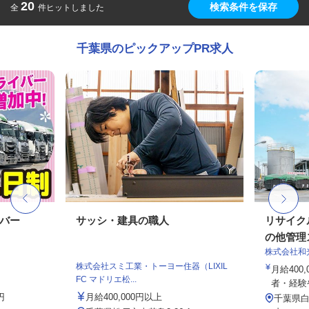
20
検索条件を保存
全
件ヒットしました
千葉県のピックアップPR求人
イバー
サッシ・建具の職人
リサイク
の他管理ス
株式会社和
株式会社スミ工業・トーヨー住器（LIXIL
月給400
FC マドリエ松...
者・経験
円
月給400,000円以上
千葉県白