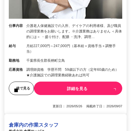
仕事内容
介護老人保健施設での入所、デイケアの利用者様、及び職員
の調理業務をお願いします。※介護業務はありません ＜具体
的には＞ ・盛り付け、配膳 ・洗浄、調理…
給与
月給227,000円～247,000円（基本給＋資格手当＋調整手
当）
勤務地
千葉県長生郡長柄町立鳥
応募資格
調理師資格 学歴不問 59歳以下の方（定年60歳のため）
★介護施設での調理業務経験あれば尚可
詳細を見る
後で見る
更新日： 2026/05/26 掲載終了日： 2026/09/07
倉庫内の作業スタッフ