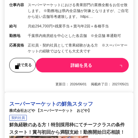
仕事内容
スーパーマーケットにおける青果部門の業務全般をお任せ致
します。 ※勤務地は県内全店舗が対象となりますが、ご自宅
から近い店舗等考慮致します。 https:…
給与
月給294,700円+残業手当＋賞与年2回＋各種手当
勤務地
千葉県内南房総を中心とした各店舗 ※全店舗 車通勤可
応募資格
正社員・契約社員として青果経験がある方 ※スーパーマー
ケットの経験ではなくても大丈夫です
詳細を見る
後で見る
更新日： 2026/06/01 掲載終了日： 2027/05/21
スーパーマーケットの鮮魚スタッフ
株式会社おどや 【スーパーマーケット おどや】
契約社員
鮮魚経験のある方！特別採用枠にてチーフクラスの条件
スタート！賞与初回から満額支給！勤務開始日応相談！