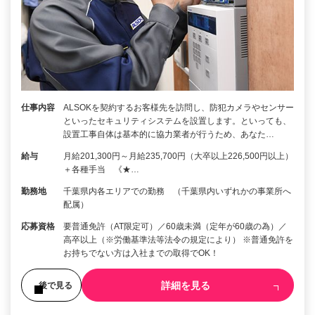
仕事内容
ALSOKを契約するお客様先を訪問し、防犯カメラやセンサー
といったセキュリティシステムを設置します。といっても、
設置工事自体は基本的に協力業者が行うため、あなた…
給与
月給201,300円～月給235,700円（大卒以上226,500円以上）
＋各種手当 《★…
勤務地
千葉県内各エリアでの勤務 （千葉県内いずれかの事業所へ
配属）
応募資格
要普通免許（AT限定可）／60歳未満（定年が60歳の為）／
高卒以上（※労働基準法等法令の規定により） ※普通免許を
お持ちでない方は入社までの取得でOK！
詳細を見る
後で見る