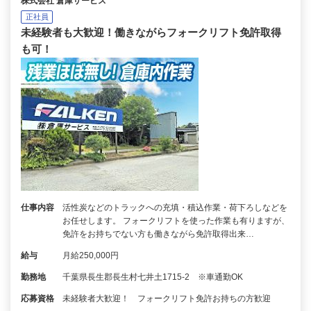
株式会社 倉庫サービス
正社員
未経験者も大歓迎！働きながらフォークリフト免許取得
も可！
仕事内容
活性炭などのトラックへの充填・積込作業・荷下ろしなどを
お任せします。 フォークリフトを使った作業も有りますが、
免許をお持ちでない方も働きながら免許取得出来…
給与
月給250,000円
勤務地
千葉県長生郡長生村七井土1715-2 ※車通勤OK
応募資格
未経験者大歓迎！ フォークリフト免許お持ちの方歓迎