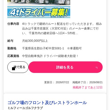
仕事内容
4tトラックで建材のルート配送を行っていただきます。 積み
込みは千葉市若葉区（大宮IC付近）のメーカー倉庫にて行
い、 千葉市内の建材店様へ1日4～5件程…
給与
月給300,000円以上
勤務地
千葉県長生郡白子町中里5081-1 ※車通勤可
応募資格
中型自動車免許 ドライバー経験者大歓迎！
詳細を見る
後で見る
更新日： 2026/07/22 掲載終了日： 2026/08/21
掲載終了まであと12日
ゴルフ場のフロント及びレストランホール
ミルフィーユゴルフクラブ