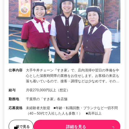
仕事内容
大手牛丼チェーン『すき家』で、店内清掃や翌日の準備を中
心とした深夜時間帯の業務をお任せします。お客様の来店も
落ち着いているので、接客・調理などは少なめです。その…
給与
月収270,000円以上（想定）
勤務地
千葉県の「すき家」各店舗
応募資格
未経験者大歓迎 ■年齢・転職回数・ブランクなど一切不問
（40～50代で入社した人も多数！） ■高卒以上
詳細を見る
後で見る