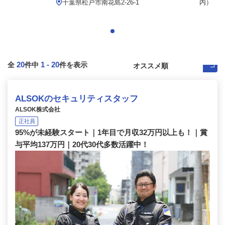
千葉県松戸市南花島2-26-1
内）
20
1
-
20
全
件中
件を表示
ALSOKのセキュリティスタッフ
ALSOK株式会社
正社員
95%が未経験スタート｜1年目で月収32万円以上も！｜賞
与平均137万円｜20代30代多数活躍中！