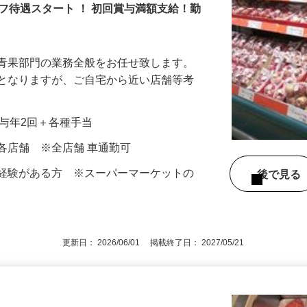
ト おどや】
フ待遇スタート ！ 初回賞与満額支給！勤
る青果部門の業務全般をお任せ致します。
象となりますが、ご自宅から近い店舗等考
＋賞与年2回＋各種手当
各店舗 ※全店舗 車通勤可
果経験がある方 ※スーパーマーケットの
後で見
す
更新日： 2026/06/01 掲載終了日： 2027/05/21