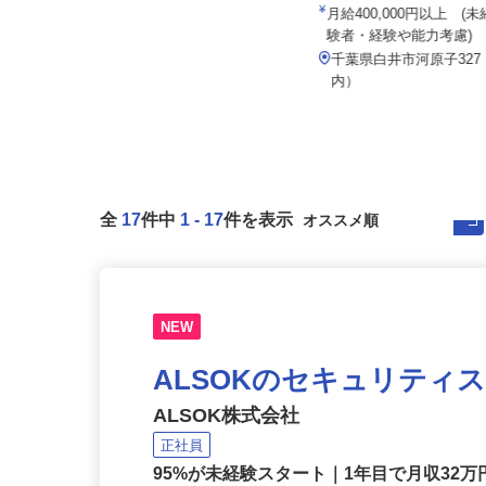
株式会社和光サービス
株式会社タケミ企画
月給400,000円以上 
月給380,000円以上
験者・経験や能力考慮)
千葉県市川市二俣678-17（JR京葉
千葉県白井市河原子32
線「二俣新町駅」より徒歩2...
内）
全
17
件中
1
-
17
件を表示
NEW
ALSOKのセキュリティ
ALSOK株式会社
正社員