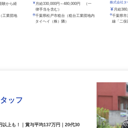
株式会社タイヘイ物流システム
株式会社
(未経験から経
月給330,000円～480,000円 （一
律手当を含む）
月給3
7（工業団地
千葉県松戸市稔台（稔台工業団地内
千葉県
タイヘイ（株）隣）
線「二
スタッフ