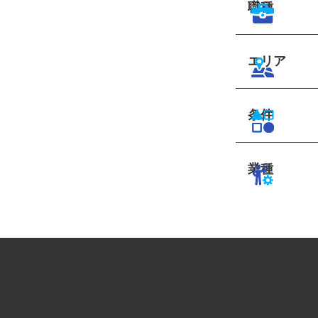
職種
エリア
条件
業種