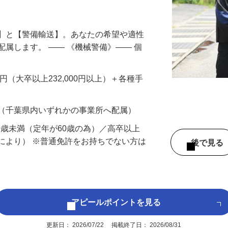
円以上も！｜賞与平均137万円｜20代30
備】と【警備輸送】。あなたの希望や適性
配属します。 ―― 《機械警備》―― 個
…
200円（大卒以上232,000円以上）＋各種手
 （千葉県内いずれかの事業所へ配属）
60歳未満（定年が60歳の為）／高卒以上
により） ※普通免許をお持ちでない方は
後で見
アピールポイントを見る