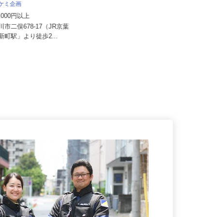
株式会社和光サービス
タケミ企画
月給400,000円以上 (未経験から経
80,000円以上
験者・経験や能力考慮)
市川市二俣678-17（JR京葉
千葉県白井市河原子327（工業団地
俣新町駅」より徒歩2...
内）