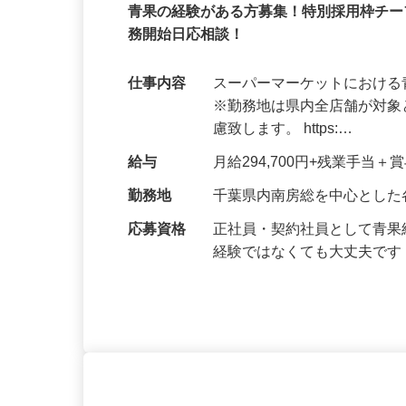
株式会社 おどや 【スーパーマーケッ
契約社員
青果の経験がある方募集！特別採用枠チー
務開始日応相談！
仕事内容
スーパーマーケットにおけ
※勤務地は県内全店舗が対
慮致します。 https:…
給与
月給294,700円+残業手当
勤務地
千葉県内南房総を中心とした
応募資格
正社員・契約社員として青
経験ではなくても大丈夫で