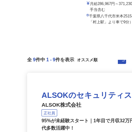
イズミ物流株式会社 八千代
月給286,967円～371,
株式会社 マスダスタッフ
手当含む
月給300,000円以上
千葉県八千代市米本2515
千葉県印西市松崎台2-6-1
「村上駅」より車で9分
全
9
件中
1
-
9
件を表示
ALSOKのセキュリティ
ALSOK株式会社
正社員
95%が未経験スタート｜1年目で月収32万