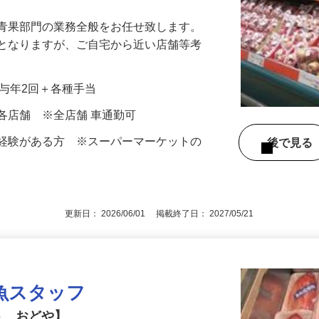
フ待遇スタート ！ 初回賞与満額支給！勤
る青果部門の業務全般をお任せ致します。
象となりますが、ご自宅から近い店舗等考
＋賞与年2回＋各種手当
各店舗 ※全店舗 車通勤可
果経験がある方 ※スーパーマーケットの
後で見
す
更新日： 2026/06/01 掲載終了日： 2027/05/21