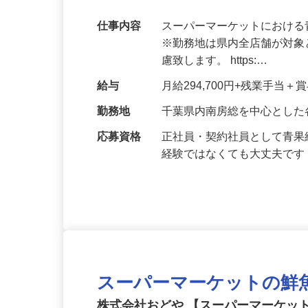
青果の経験がある方募集！特別採用枠チー
務開始日応相談！
仕事内容
スーパーマーケットにおけ
※勤務地は県内全店舗が対
慮致します。 https:…
給与
月給294,700円+残業手当
勤務地
千葉県内南房総を中心とした
応募資格
正社員・契約社員として青
経験ではなくても大丈夫で