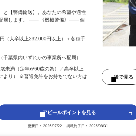
備】と【警備輸送】。あなたの希望や適性
配属します。 ―― 《機械警備》―― 個
…
200円（大卒以上232,000円以上）＋各種手
 （千葉県内いずれかの事業所へ配属）
60歳未満（定年が60歳の為）／高卒以上
により） ※普通免許をお持ちでない方は
後で見
アピールポイントを見る