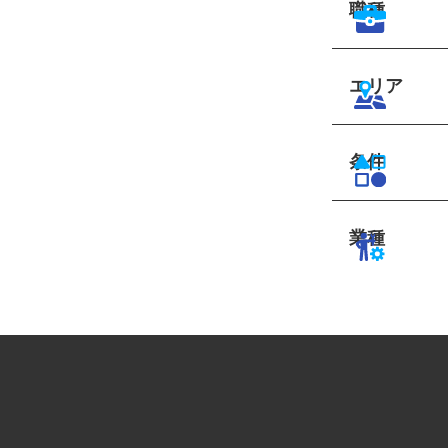
職種
エリア
条件
業種