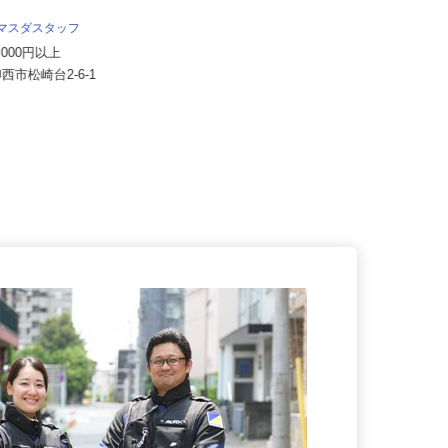
イズミ物流株式会社 八千代Team
月給286,967円～371,230円 ※諸
 マスダスタッフ
手当含む
00,000円以上
千葉県八千代市米本2515-1（JR
印西市松崎台2-6-1
「村上駅」より車で9分）