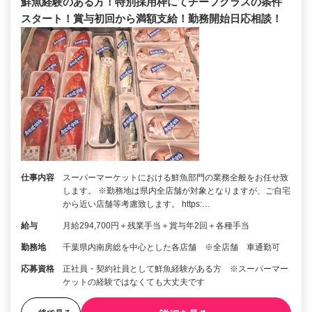
鮮魚経験のある方！特別採用枠にてチーフクラスの条件
スタート！賞与初回から満額支給！勤務開始日応相談！
仕事内容
スーパーマーケットにおける鮮魚部門の業務全般をお任せ致
します。 ※勤務地は県内全店舗が対象となりますが、ご自宅
から近い店舗等考慮致します。 https:…
給与
月給294,700円＋残業手当＋賞与年2回＋各種手当
勤務地
千葉県内南房総を中心とした各店舗 ※全店舗 車通勤可
応募資格
正社員・契約社員として鮮魚経験がある方 ※スーパーマー
ケットの経験ではなくても大丈夫です