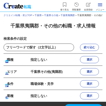
後で見る
閲覧履歴
会員登録
メニュー
クリエイト転職・求人TOP
＞
千葉県
＞
千葉県その他
＞
千葉県夷隅郡
＞
千葉県夷隅郡・その他の転
千葉県夷隅郡・その他の転職・求人情報
検索条件の設定
絞り込む
職種
指定しない
選択
エリア
千葉県その他(夷隅郡)
選択
条件
職場体験・見学
選択
業種
指定しない
選択