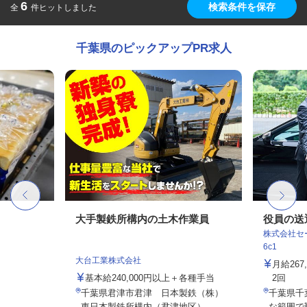
6
検索条件を保存
全
件ヒットしました
千葉県のピックアップPR求人
大手製鉄所構内の土木作業員
役員の送
株式会社セー
6c1
大台工業株式会社
月給26
基本給240,000円以上＋各種手当
2回
千葉県君津市君津 日本製鉄（株）
千葉県千
東日本製鉄所構内（君津地区）
な範囲で