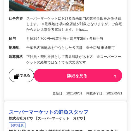
仕事内容
スーパーマーケットにおける青果部門の業務全般をお任せ致
します。 ※勤務地は県内全店舗が対象となりますが、ご自宅
から近い店舗等考慮致します。 https:…
給与
月給294,700円+残業手当＋賞与年2回＋各種手当
勤務地
千葉県内南房総を中心とした各店舗 ※全店舗 車通勤可
応募資格
正社員・契約社員として青果経験がある方 ※スーパーマー
ケットの経験ではなくても大丈夫です
詳細を見る
後で見る
更新日： 2026/06/01 掲載終了日： 2027/05/21
スーパーマーケットの鮮魚スタッフ
株式会社おどや 【スーパーマーケット おどや】
契約社員