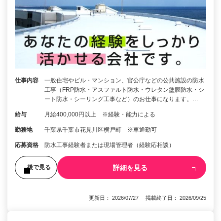
仕事内容
一般住宅やビル・マンション、官公庁などの公共施設の防水
工事（FRP防水・アスファルト防水・ウレタン塗膜防水・シ
ート防水・シーリング工事など）のお仕事になります。…
給与
月給400,000円以上 ※経験・能力による
勤務地
千葉県千葉市花見川区横戸町 ※車通勤可
応募資格
防水工事経験者または現場管理者（経験応相談）
詳細を見る
後で見る
更新日： 2026/07/27 掲載終了日： 2026/09/25