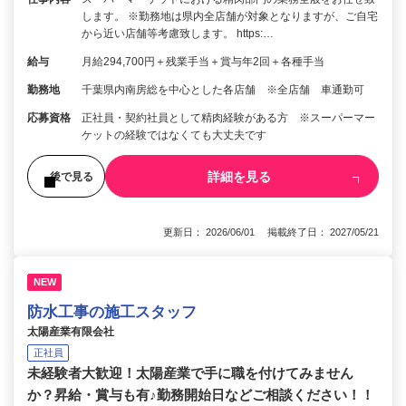
します。 ※勤務地は県内全店舗が対象となりますが、ご自宅
から近い店舗等考慮致します。 https:…
給与
月給294,700円＋残業手当＋賞与年2回＋各種手当
勤務地
千葉県内南房総を中心とした各店舗 ※全店舗 車通勤可
応募資格
正社員・契約社員として精肉経験がある方 ※スーパーマー
ケットの経験ではなくても大丈夫です
詳細を見る
後で見る
更新日： 2026/06/01 掲載終了日： 2027/05/21
NEW
防水工事の施工スタッフ
太陽産業有限会社
正社員
未経験者大歓迎！太陽産業で手に職を付けてみません
か？昇給・賞与も有♪勤務開始日などご相談ください！！