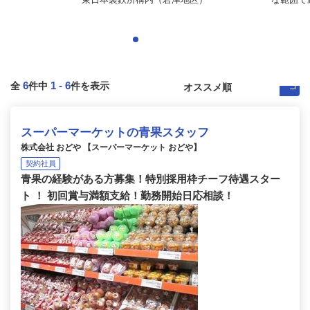
6
1
-
6
全
件中
件を表示
スーパーマーケットの青果スタッフ
株式会社 おどや 【スーパーマーケット おどや】
契約社員
青果の経験がある方募集！特別採用枠チーフ待遇スター
ト ！ 初回賞与満額支給！勤務開始日応相談！