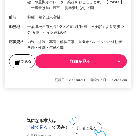
礎）や重機オペレーター業務をお任せします。 【Point！】
・仕事量は常に豊富！ 営業活動なしで問…
給与
報酬 完全出来高制
勤務地
千葉県松戸市六高台2-8／東武野田線「六実駅」より徒歩13
分 ★車・バイク通勤OK
応募資格
内装・外装・基礎・解体工事・重機オペレーターの経験者
学歴・性別・年齢不問
詳細を見る
後で見る
更新日： 2026/06/11 掲載終了日： 2026/09/09
1
気になる求人は
「
後で見る
」で保存！