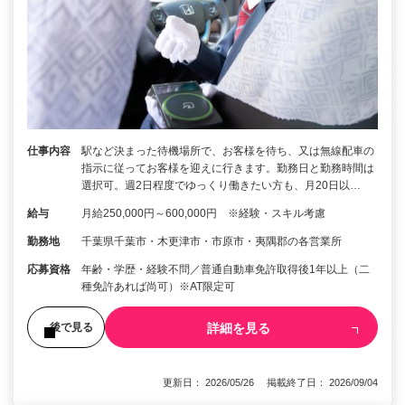
仕事内容
駅など決まった待機場所で、お客様を待ち、又は無線配車の
指示に従ってお客様を迎えに行きます。勤務日と勤務時間は
選択可。週2日程度でゆっくり働きたい方も、月20日以…
給与
月給250,000円～600,000円 ※経験・スキル考慮
勤務地
千葉県千葉市・木更津市・市原市・夷隅郡の各営業所
応募資格
年齢・学歴・経験不問／普通自動車免許取得後1年以上（二
種免許あれば尚可）※AT限定可
詳細を見る
後で見る
更新日： 2026/05/26 掲載終了日： 2026/09/04