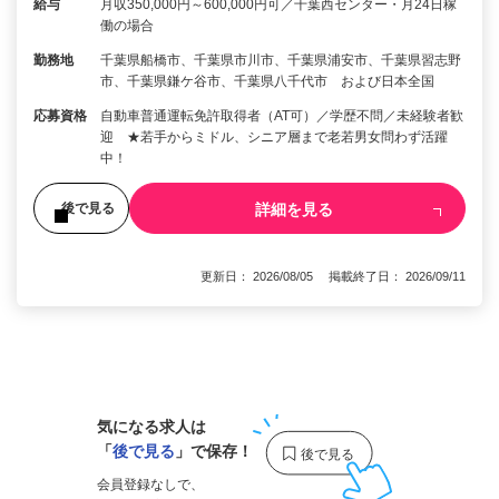
給与
月収350,000円～600,000円可／千葉西センター・月24日稼
働の場合
勤務地
千葉県船橋市、千葉県市川市、千葉県浦安市、千葉県習志野
市、千葉県鎌ケ谷市、千葉県八千代市 および日本全国
応募資格
自動車普通運転免許取得者（AT可）／学歴不問／未経験者歓
迎 ★若手からミドル、シニア層まで老若男女問わず活躍
中！
詳細を見る
後で見る
更新日： 2026/08/05 掲載終了日： 2026/09/11
1
気になる求人は
「
後で見る
」で保存！
会員登録なしで、