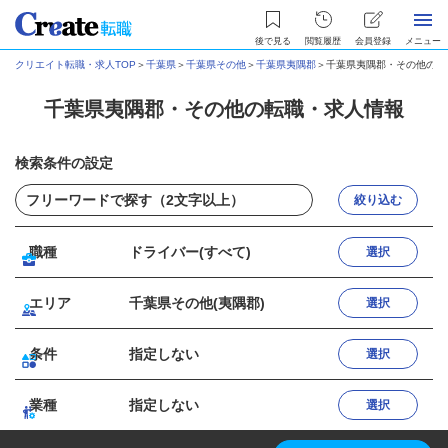
後で見る
閲覧履歴
会員登録
メニュー
クリエイト転職・求人TOP
＞
千葉県
＞
千葉県その他
＞
千葉県夷隅郡
＞
千葉県夷隅郡・その他の転
千葉県夷隅郡・その他の転職・求人情報
検索条件の設定
絞り込む
職種
ドライバー(すべて)
選択
エリア
千葉県その他(夷隅郡)
選択
条件
指定しない
選択
業種
指定しない
選択