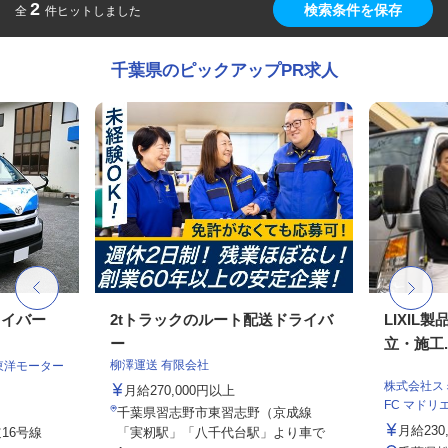
2
検索条件を保存
全
件ヒットしました
千葉県のピックアップPR求人
ライバー
2tトラックのルート配送ドライバ
LIXIL
ー
立・施工..
柳澤運送 有限会社
東洋モーター
株式会社スミ
月給270,000円以上
FC マドリエ松
千葉県習志野市東習志野（京成線
月給230
16号線
「実籾駅」「八千代台駅」より車で