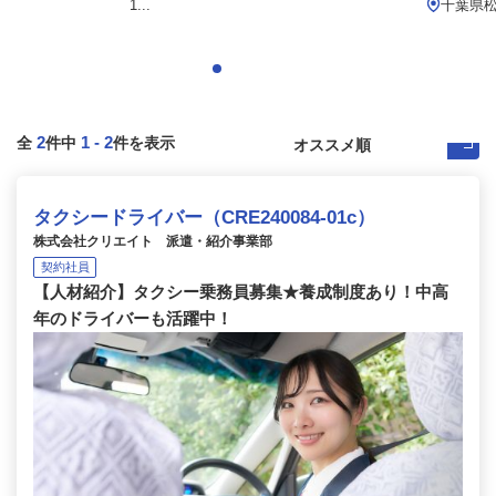
1...
千葉県松
2
1
-
2
全
件中
件を表示
タクシードライバー（CRE240084-01c）
株式会社クリエイト 派遣・紹介事業部
契約社員
【人材紹介】タクシー乗務員募集★養成制度あり！中高
年のドライバーも活躍中！