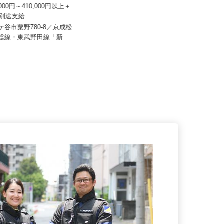
山健商事
公認自動車教習所 株式会社東洋モータ
ースクール
0,000円～410,000円以上＋
当別途支給
日給10,000円
鎌ケ谷市粟野780-8／京成松
千葉県八千代市村上（国道16号線
北総線・東武野田線「新...
「米本」交差点側）