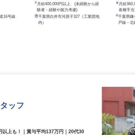
株式会社和光サービス
株式会社
社東洋モータ
月給400,000円以上 (未経験から経
月給36
験者・経験や能力考慮)
各種手
道16号線
千葉県白井市河原子327（工業団地
千葉県
内）
戸線・
スタッフ