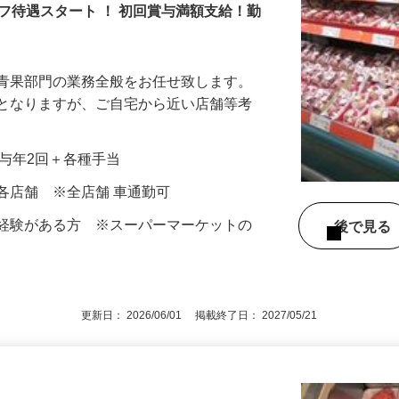
ト おどや】
フ待遇スタート ！ 初回賞与満額支給！勤
る青果部門の業務全般をお任せ致します。
象となりますが、ご自宅から近い店舗等考
＋賞与年2回＋各種手当
各店舗 ※全店舗 車通勤可
果経験がある方 ※スーパーマーケットの
後で見
す
更新日： 2026/06/01 掲載終了日： 2027/05/21