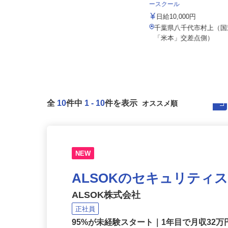
株式会社山健商事
公認自動車教習所 株式会
ースクール
月給360,000円～410,000円以上＋
各種手当別途支給
日給10,000円
千葉県鎌ケ谷市粟野780-8／京成松
千葉県八千代市村上（国
戸線・北総線・東武野田線「新...
「米本」交差点側）
全
10
件中
1
-
10
件を表示
NEW
ALSOKのセキュリティ
ALSOK株式会社
正社員