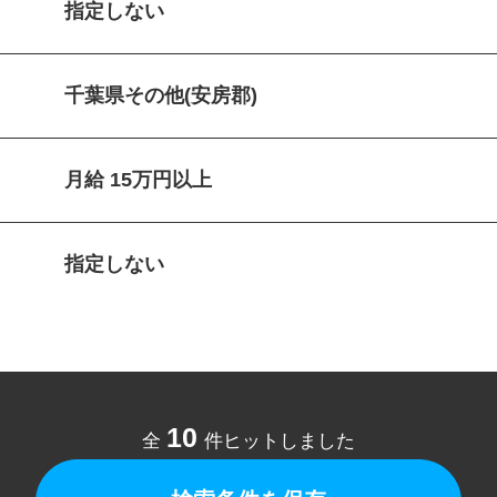
指定しない
千葉県その他(安房郡)
月給 15万円以上
指定しない
10
全
件ヒットしました