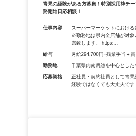
株式会社 おどや 【スーパーマーケッ
契約社員
青果の経験がある方募集！特別採用枠チー
務開始日応相談！
仕事内容
スーパーマーケットにおけ
※勤務地は県内全店舗が対
慮致します。 https:…
給与
月給294,700円+残業手当
勤務地
千葉県内南房総を中心とした
応募資格
正社員・契約社員として青
経験ではなくても大丈夫で