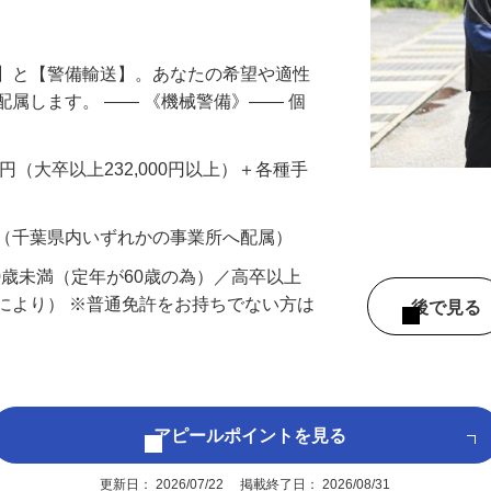
円以上も！｜賞与平均137万円｜20代30
備】と【警備輸送】。あなたの希望や適性
配属します。 ―― 《機械警備》―― 個
…
200円（大卒以上232,000円以上）＋各種手
 （千葉県内いずれかの事業所へ配属）
60歳未満（定年が60歳の為）／高卒以上
により） ※普通免許をお持ちでない方は
後で見
アピールポイントを見る