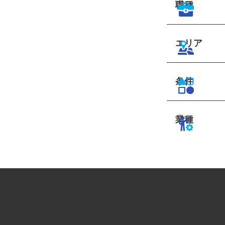
職種
エリア
条件
業種