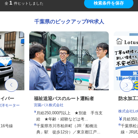
1
検索条件を保存
全
件ヒットしました
千葉県のピックアップPR求人
ライバー
福祉送迎バスのルート運転者
防水加工
宮園バス株式会社
東洋モーター
株式会社Lot
月給250,000円以上 ★別途 手当支
給 ★年齢・経験などは考...
月給350,
16号線
千葉県市川市柏井町（JR「船橋法
千葉県松
典」駅 徒歩12分）／東京都江戸...
線・JR武