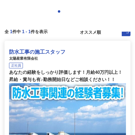
1
1
-
1
全
件中
件を表示
防水工事の施工スタッフ
太陽産業有限会社
正社員
あなたの経験をしっかり評価します！月給40万円以上！
昇給・賞与も有♪勤務開始日などご相談ください！！