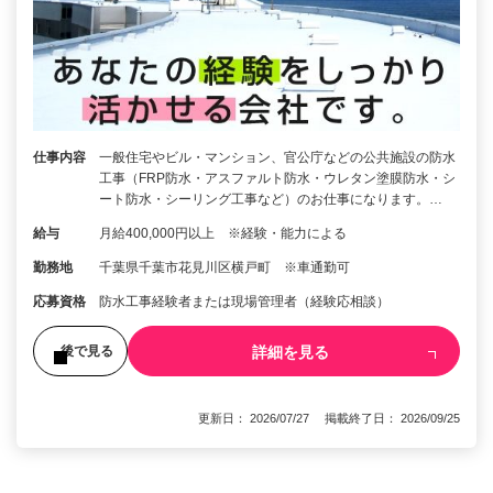
仕事内容
一般住宅やビル・マンション、官公庁などの公共施設の防水
工事（FRP防水・アスファルト防水・ウレタン塗膜防水・シ
ート防水・シーリング工事など）のお仕事になります。…
給与
月給400,000円以上 ※経験・能力による
勤務地
千葉県千葉市花見川区横戸町 ※車通勤可
応募資格
防水工事経験者または現場管理者（経験応相談）
詳細を見る
後で見る
更新日： 2026/07/27 掲載終了日： 2026/09/25