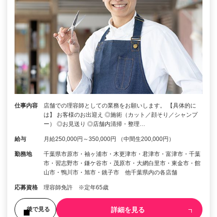
仕事内容
店舗での理容師としての業務をお願いします。 【具体的に
は】 お客様のお出迎え ◎施術（カット／顔そり／シャンプ
ー） ◎お見送り ◎店舗内清掃・整理…
給与
月給250,000円～350,000円 （中間生200,000円）
勤務地
千葉県市原市・袖ヶ浦市・木更津市・君津市・富津市・千葉
市・習志野市・鎌ケ谷市・茂原市・大網白里市・東金市・館
山市・鴨川市・旭市・銚子市 他千葉県内の各店舗
応募資格
理容師免許 ※定年65歳
詳細を見る
後で見る