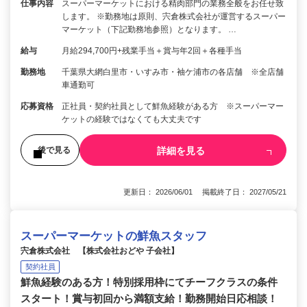
仕事内容
スーパーマーケットにおける精肉部門の業務全般をお任せ致
します。 ※勤務地は原則、宍倉株式会社が運営するスーパー
マーケット（下記勤務地参照）となります。 …
給与
月給294,700円+残業手当＋賞与年2回＋各種手当
勤務地
千葉県大網白里市・いすみ市・袖ケ浦市の各店舗 ※全店舗
車通勤可
応募資格
正社員・契約社員として鮮魚経験がある方 ※スーパーマー
ケットの経験ではなくても大丈夫です
詳細を見る
後で見る
更新日： 2026/06/01 掲載終了日： 2027/05/21
スーパーマーケットの鮮魚スタッフ
宍倉株式会社 【株式会社おどや 子会社】
契約社員
鮮魚経験のある方！特別採用枠にてチーフクラスの条件
スタート！賞与初回から満額支給！勤務開始日応相談！