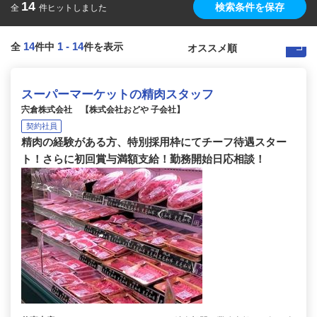
14
検索条件を保存
全
件ヒットしました
14
1
-
14
全
件中
件を表示
スーパーマーケットの精肉スタッフ
宍倉株式会社 【株式会社おどや 子会社】
契約社員
精肉の経験がある方、特別採用枠にてチーフ待遇スター
ト！さらに初回賞与満額支給！勤務開始日応相談！