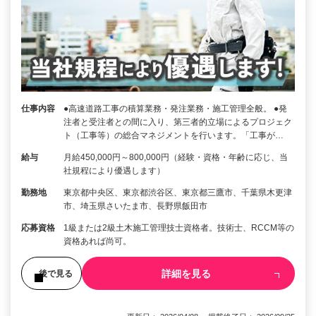
仕事内容
●高速道路工事の積算業務・発注業務・施工管理全般。 ●発
注者と受注者との間に入り、第三者的立場によるプロジェク
ト（工事等）の総合マネジメントを行います。「工事が…
給与
月給450,000円～800,000円（経験・資格・年齢に応じ、当
社規程により優遇します）
勤務地
東京都中央区、東京都渋谷区、東京都三鷹市、千葉県木更津
市、埼玉県さいたま市、長野県飯田市
応募資格
1級または2級土木施工管理技士資格者。技術士、RCCM等の
資格あれば尚可。
詳細を見る
後で見る