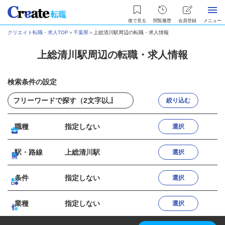
後で見る
閲覧履歴
会員登録
メニュー
クリエイト転職・求人TOP
＞
千葉県
＞
上総清川駅周辺の転職・求人情報
上総清川駅周辺の転職・求人情報
検索条件の設定
絞り込む
職種
指定しない
選択
駅・路線
上総清川駅
選択
条件
指定しない
選択
業種
指定しない
選択