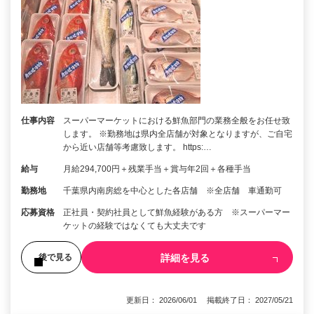
仕事内容
スーパーマーケットにおける鮮魚部門の業務全般をお任せ致
します。 ※勤務地は県内全店舗が対象となりますが、ご自宅
から近い店舗等考慮致します。 https:…
給与
月給294,700円＋残業手当＋賞与年2回＋各種手当
勤務地
千葉県内南房総を中心とした各店舗 ※全店舗 車通勤可
応募資格
正社員・契約社員として鮮魚経験がある方 ※スーパーマー
ケットの経験ではなくても大丈夫です
詳細を見る
後で見る
更新日： 2026/06/01 掲載終了日： 2027/05/21