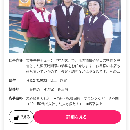
仕事内容
大手牛丼チェーン『すき家』で、店内清掃や翌日の準備を中
心とした深夜時間帯の業務をお任せします。お客様の来店も
落ち着いているので、接客・調理などは少なめです。その…
給与
月収270,000円以上（想定）
勤務地
千葉県の「すき家」各店舗
応募資格
未経験者大歓迎 ■年齢・転職回数・ブランクなど一切不問
（40～50代で入社した人も多数！） ■高卒以上
詳細を見る
後で見る