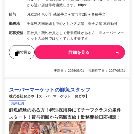
から近い店舗等考慮致します。 https:…
給与
月給294,700円+残業手当＋賞与年2回＋各種手当
勤務地
千葉県内南房総を中心とした各店舗 ※全店舗 車通勤可
応募資格
正社員・契約社員として青果経験がある方 ※スーパーマー
ケットの経験ではなくても大丈夫です
詳細を見る
後で見る
更新日： 2026/06/01 掲載終了日： 2027/05/21
スーパーマーケットの鮮魚スタッフ
株式会社おどや 【スーパーマーケット おどや】
契約社員
鮮魚経験のある方！特別採用枠にてチーフクラスの条件
スタート！賞与初回から満額支給！勤務開始日応相談！