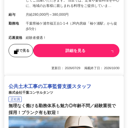
してご活躍いただきます。 当店では、定食や宴会料理を中心
に、地域のお客様に親しまれる料理をご提供していま…
給与
月給280,000円～380,000円
勤務地
千葉県袖ケ浦市福王台1-1-4（JR内房線「袖ケ浦駅」から徒
歩5分）
応募資格
経験者優遇！
詳細を見る
後で見る
更新日： 2026/07/29 掲載終了日： 2026/10/30
公共土木工事の工事監督支援スタッフ
株式会社千葉コンサルタンツ
正社員
無理なく働ける勤務体系も魅力◎年齢不問／経験重視で
採用！ブランク有も歓迎！