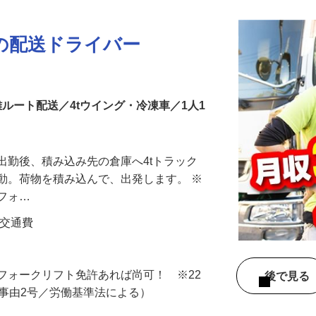
の配送ドライバー
離ルート配送／4tウイング・冷凍車／1人1
出勤後、積み込み先の倉庫へ4tトラック
動。荷物を積み込んで、出発します。 ※
部フォ…
円＋交通費
フォークリフト免許あれば尚可！ ※22
後で見