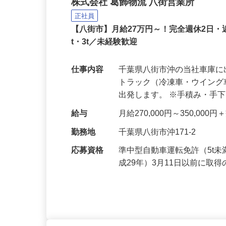
一般貨物や冷凍食品など
株式会社 葛飾物流 八街営業所
正社員
【八街市】月給27万円～！完全週休2日
t・3t／未経験歓迎
仕事内容
千葉県八街市沖の当社車庫に
トラック（冷凍車・ウイン
出発します。 ※手積み・手
給与
月給270,000円～350,000
勤務地
千葉県八街市沖171-2
応募資格
準中型自動車運転免許（5t未
成29年）3月11日以前に取