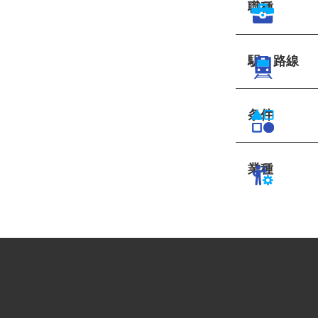
職種
駅・路線
条件
業種