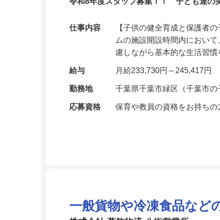
契約社員
令和8年度スタッフ募集！！ 子ども達の
仕事内容
【子供の健全育成と保護者の
ムの施設開設時間内におい
慮しながら基本的な生活習
給与
月給233,730円～245,417円
勤務地
千葉県千葉市緑区（千葉市
応募資格
保育や教員の資格をお持ち