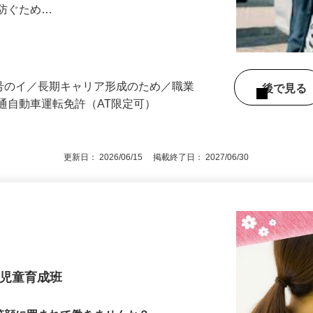
任せします。 ◎セコムのセキュリティシ
に防ぐため…
3号のイ／長期キャリア形成のため／職業
後で見
通自動車運転免許（AT限定可）
更新日： 2026/06/15 掲載終了日： 2027/06/30
 児童育成班