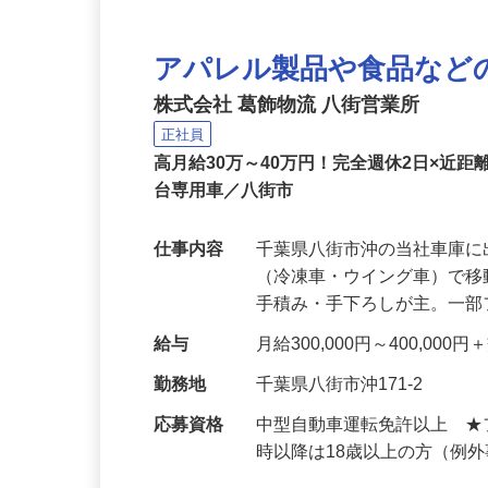
アパレル製品や食品など
株式会社 葛飾物流 八街営業所
正社員
高月給30万～40万円！完全週休2日×近距
台専用車／八街市
仕事内容
千葉県八街市沖の当社車庫に
（冷凍車・ウイング車）で移
手積み・手下ろしが主。一
給与
月給300,000円～400,000
勤務地
千葉県八街市沖171-2
応募資格
中型自動車運転免許以上 ★