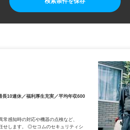
検索条件を保存
最長10連休／福利厚生充実／平均年収600
る異常感知時の対応や機器の点検など、