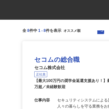
全
8
件中
1
-
8
件を表示
セコムの総合職
セコム株式会社
正社員
【最大100万円の奨学金返還支援あり！】
万超／未経験歓迎
仕事内容
セキュリティシステムによ