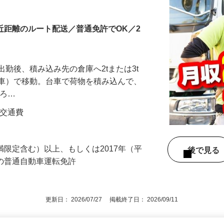
の配送ドライバー
・近距離のルート配送／普通免許でOK／2
出勤後、積み込み先の倉庫へ2tまたは3t
グ車）で移動。台車で荷物を積み込んで、
下ろ…
円＋交通費
満限定含む）以上、もしくは2017年（平
後で見
得の普通自動車運転免許
更新日： 2026/07/27 掲載終了日： 2026/09/11