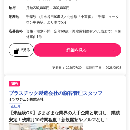
給与
月給230,000円～300,000円
勤務地
千葉県白井市谷田935-3／北総線「小室駅」「千葉ニュータ
ウン中央駅」より車で5分
応募資格
資格・性別不問 定年60歳（再雇用制度有／65歳まで）※例
外事由1号
詳細を見る
後で見る
更新日： 2026/07/30 掲載終了日： 2026/09/26
NEW
プラスチック製造会社の顧客管理スタッフ
ミツワジュシ株式会社
正社員
【未経験OK】さまざまな業界の大手企業と取引し、業績
安定！残業月10時間程度！新規開拓やノルマなし！