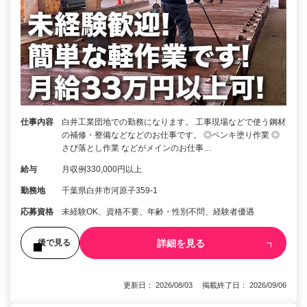
仕事内容
白井工業団地での勤務になります。 工事現場などで使う鋼材
の補修・整備などなどのお仕事です。 ◎ペンキ塗り作業 ◎
さび落とし作業 などがメインのお仕事…
給与
月収例330,000円以上
勤務地
千葉県白井市河原子359-1
応募資格
未経験OK、資格不要、年齢・性別不問、経験者優遇
詳細を見る
後で見る
更新日： 2026/08/03 掲載終了日： 2026/09/06