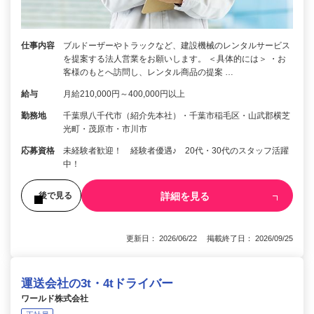
仕事内容
ブルドーザーやトラックなど、建設機械のレンタルサービス
を提案する法人営業をお願いします。 ＜具体的には＞ ・お
客様のもとへ訪問し、レンタル商品の提案 …
給与
月給210,000円～400,000円以上
勤務地
千葉県八千代市（紹介先本社）・千葉市稲毛区・山武郡横芝
光町・茂原市・市川市
応募資格
未経験者歓迎！ 経験者優遇♪ 20代・30代のスタッフ活躍
中！
詳細を見る
後で見る
更新日： 2026/06/22 掲載終了日： 2026/09/25
運送会社の3t・4tドライバー
ワールド株式会社