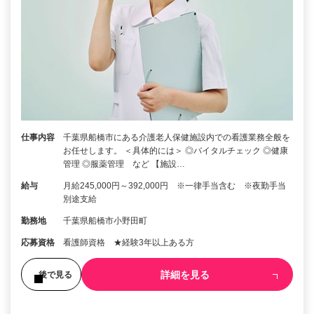
仕事内容
千葉県船橋市にある介護老人保健施設内での看護業務全般を
お任せします。 ＜具体的には＞ ◎バイタルチェック ◎健康
管理 ◎服薬管理 など 【施設…
給与
月給245,000円～392,000円 ※一律手当含む ※夜勤手当
別途支給
勤務地
千葉県船橋市小野田町
応募資格
看護師資格 ★経験3年以上ある方
詳細を見る
後で見る