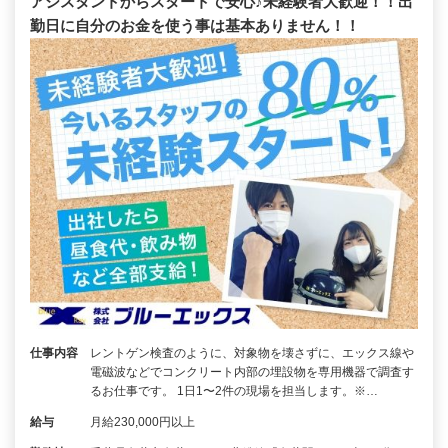
アシスタントからスタートで安心♪未経験者大歓迎！！出
勤日に自分のお金を使う事は基本ありません！！
仕事内容
レントゲン検査のように、対象物を壊さずに、エックス線や
電磁波などでコンクリート内部の埋設物を専用機器で調査す
るお仕事です。 1日1〜2件の現場を担当します。※…
給与
月給230,000円以上