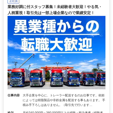
正社員
業務好調に付スタッフ募集！未経験者大歓迎！やる気・
人柄重視！取引先は一部上場企業なので業績安定！
仕事内容
大手企業を中心に、トレーラー配送するのお仕事です。依頼
によっては樹脂製品や非鉄金属を配送する事もあります。 手
積み手下ろしはありません。（取引先で行います…
給与
月給340,000円～380,000円以上※経験・能力考慮（経験者