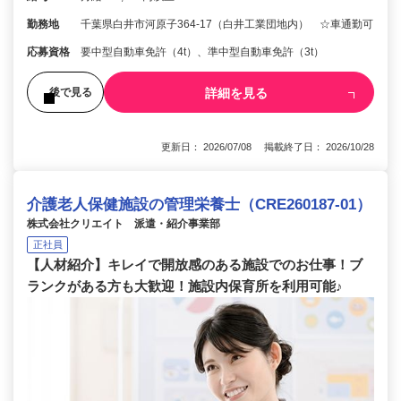
勤務地
千葉県白井市河原子364-17（白井工業団地内） ☆車通勤可
応募資格
要中型自動車免許（4t）、準中型自動車免許（3t）
詳細を見る
後で見る
更新日： 2026/07/08 掲載終了日： 2026/10/28
介護老人保健施設の管理栄養士（CRE260187-01）
株式会社クリエイト 派遣・紹介事業部
正社員
【人材紹介】キレイで開放感のある施設でのお仕事！ブ
ランクがある方も大歓迎！施設内保育所を利用可能♪