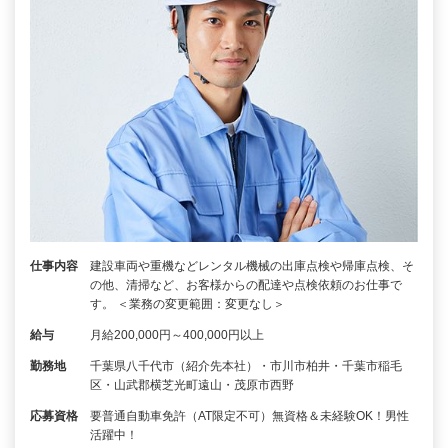
仕事内容
建設車両や重機などレンタル機械の出庫点検や帰庫点検、そ
の他、清掃など、お客様からの配達や点検依頼のお仕事で
す。 ＜業務の変更範囲：変更なし＞
給与
月給200,000円～400,000円以上
勤務地
千葉県八千代市（紹介先本社）・市川市柏井・千葉市稲毛
区・山武郡横芝光町遠山・茂原市西野
応募資格
要普通自動車免許（AT限定不可）無資格＆未経験OK！男性
活躍中！