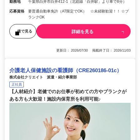
勤務地
千葉県白井市白井412-1（北総線「白井駅」より車で8分）
応募資格
要普通自動車免許（AT限定でOK） ☆未経験歓迎！！ ☆ブ
ランクOK
詳細を見る
後で見る
更新日： 2026/07/30 掲載終了日： 2026/11/03
介護老人保健施設の看護師（CRE260186-01c）
株式会社クリエイト 派遣・紹介事業部
正社員
【人材紹介】老健でのお仕事が初めての方やブランクが
ある方も大歓迎！施設内保育所を利用可能♪