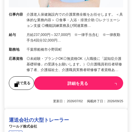
仕事内容
介護老人保健施設内での介護業務全般をお任せします。 ＜具
体的な業務内容＞ ◎食事・入浴・排泄介助 ◎レクリエーシ
ョン支援 ◎機能訓練業務及び関連業務…
給与
月給237,000円～327,000円 ※一律手当含む ※一律夜勤
手当4回分32,000円…
勤務地
千葉県船橋市小野田町
応募資格
◎未経験・ブランクOK◎無資格OK（入職後に「認知症介護
基礎研修」の受講をお願いします。）◎介護職員初任者研修
修了者、介護福祉士、介護職員実務者研修修了者資格あ…
詳細を見る
後で見る
更新日： 2026/07/02 掲載終了日： 2026/09/25
運送会社の大型トレーラー
ワールド株式会社