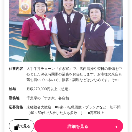
仕事内容
大手牛丼チェーン『すき家』で、店内清掃や翌日の準備を中
心とした深夜時間帯の業務をお任せします。お客様の来店も
落ち着いているので、接客・調理などは少なめです。その…
給与
月収270,000円以上（想定）
勤務地
千葉県の「すき家」各店舗
応募資格
未経験者大歓迎 ■年齢・転職回数・ブランクなど一切不問
（40～50代で入社した人も多数！） ■高卒以上
詳細を見る
後で見る