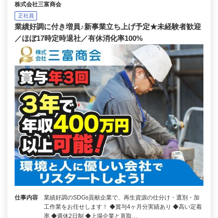
株式会社三富商会
正社員
業績好調に付き増員♪新事業立ち上げ予定★未経験者歓迎
／ほぼ17時定時退社／有休消化率100%
仕事内容
業績好調のSDGs貢献企業で、再生資源の仕分け・選別・加
工作業をお任せします！ ◆賞与4ヶ月分実績あり ◆高い定着
率 ◆週休2日制 ◆上場企業と直取…