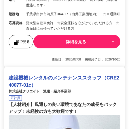
優遇します）
勤務地
千葉県白井市河原子364-17（白井工業団地内） ☆車通勤可
応募資格
要大型自動車免許 ☆安全運転を心がけていただける方 ☆
真面目に頑張っていただける方
詳細を見る
後で見る
更新日： 2026/07/08 掲載終了日： 2026/10/28
建設機械レンタルのメンテナンススタッフ（CRE2
40077-01c）
株式会社クリエイト 派遣・紹介事業部
正社員
【人材紹介】風通しの良い環境であなたの成長をバック
アップ！未経験の方も大歓迎です！