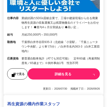
仕事内容
業績好調のSDGs貢献企業で、工場や建築現場から出る廃棄
物再生資源の収集運搬又は残置物撤去のドライバーをお任せ
します！ ◆賞与4ヶ月分実績あり ◆高い定…
給与
月給250,000円～350,000円
勤務地
千葉県白井市谷田935-3（北総線「小室駅」「千葉ニュータ
ウン中央駅」より車で5分）／白井市名内363-3（白井工業団
地内）
応募資格
要普通自動車免許（ATでも対応可能） 定年60歳（再雇用制
度有／65歳まで）※例外事由1号 性別不問
詳細を見る
後で見る
更新日： 2026/07/30 掲載終了日： 2026/09/26
再生資源の構内作業スタッフ