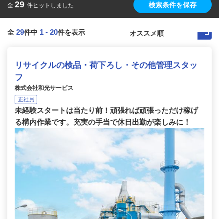
29
検索条件を保存
全
件ヒットしました
29
1
-
20
全
件中
件を表示
リサイクルの検品・荷下ろし・その他管理スタッ
フ
株式会社和光サービス
正社員
未経験スタートは当たり前！頑張れば頑張っただけ稼げ
る構内作業です。充実の手当で休日出勤が楽しみに！