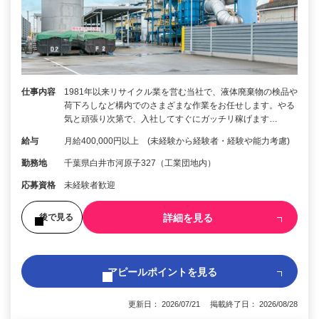
仕事内容
1981年以来リサイクル業を営む当社で、液体廃棄物の検品や
荷下ろしなど構内でのさまざまな作業をお任せします。やる
気と頑張り次第で、入社してすぐにガッチリ稼げます…
給与
月給400,000円以上 (未経験から経験者・経験や能力考慮)
勤務地
千葉県白井市河原子327（工業団地内）
応募資格
未経験者歓迎
詳細を見る
後で見る
アピールポイントを見る
更新日： 2026/07/21 掲載終了日： 2026/08/28