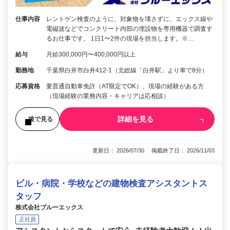
仕事内容
レントゲン検査のように、対象物を壊さずに、エックス線や
電磁波などでコンクリート内部の埋設物を専用機器で調査す
るお仕事です。 1日1〜2件の現場を担当します。※…
給与
月給300,000円〜400,000円以上
勤務地
千葉県白井市白井412-1（北総線「白井駅」より車で8分）
応募資格
要普通自動車免許（AT限定でOK）、現場の経験がある方
（現場経験の業務内容・キャリアは応相談）
詳細を見る
後で見る
更新日： 2026/07/30 掲載終了日： 2026/11/03
ビル・病院・学校などの建物検査アシスタントス
タッフ
株式会社ブルーエックス
正社員