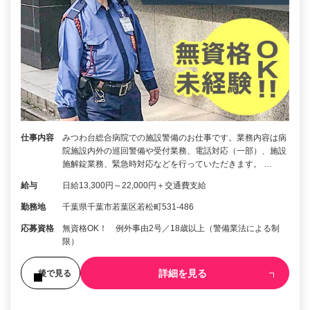
仕事内容
みつわ台総合病院での施設警備のお仕事です。業務内容は病
院施設内外の巡回警備や受付業務、電話対応（一部）、施設
施解錠業務、緊急時対応などを行っていただきます。 …
給与
日給13,300円～22,000円＋交通費支給
勤務地
千葉県千葉市若葉区若松町531-486
応募資格
無資格OK！ 例外事由2号／18歳以上（警備業法による制
限）
詳細を見る
後で見る