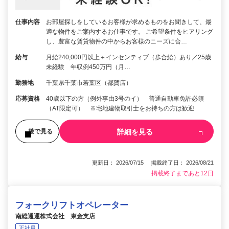
仕事内容
お部屋探しをしているお客様が求めるものをお聞きして、最
適な物件をご案内するお仕事です。 ご希望条件をヒアリング
し、豊富な賃貸物件の中からお客様のニーズに合…
給与
月給240,000円以上＋インセンティブ（歩合給）あり／25歳
未経験 年収例450万円（月…
勤務地
千葉県千葉市若葉区（都賀店）
応募資格
40歳以下の方（例外事由3号のイ） 普通自動車免許必須
（AT限定可） ※宅地建物取引士をお持ちの方は歓迎
詳細を見る
後で見る
更新日： 2026/07/15 掲載終了日： 2026/08/21
掲載終了まであと12日
フォークリフトオペレーター
南総通運株式会社 東金支店
正社員