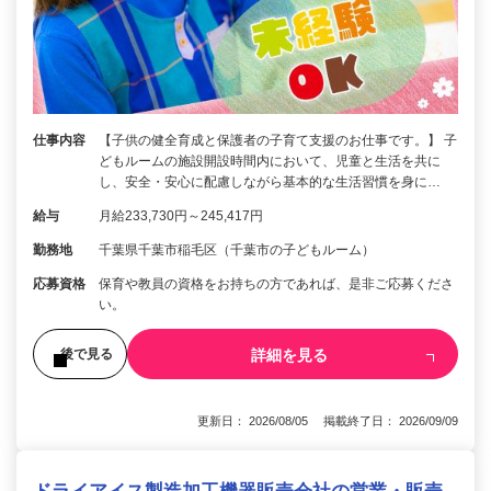
仕事内容
【子供の健全育成と保護者の子育て支援のお仕事です。】 子
どもルームの施設開設時間内において、児童と生活を共に
し、安全・安心に配慮しながら基本的な生活習慣を身に…
給与
月給233,730円～245,417円
勤務地
千葉県千葉市稲毛区（千葉市の子どもルーム）
応募資格
保育や教員の資格をお持ちの方であれば、是非ご応募くださ
い。
詳細を見る
後で見る
更新日： 2026/08/05 掲載終了日： 2026/09/09