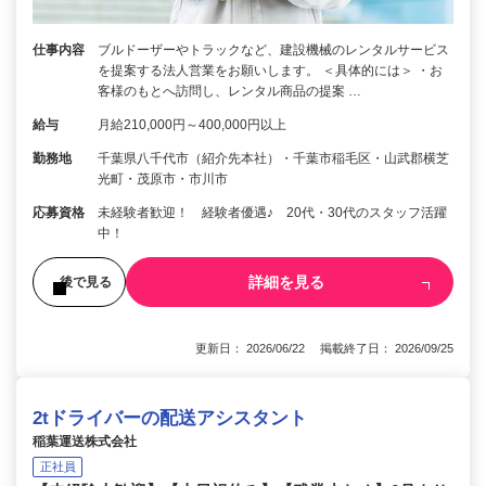
仕事内容
ブルドーザーやトラックなど、建設機械のレンタルサービス
を提案する法人営業をお願いします。 ＜具体的には＞ ・お
客様のもとへ訪問し、レンタル商品の提案 …
給与
月給210,000円～400,000円以上
勤務地
千葉県八千代市（紹介先本社）・千葉市稲毛区・山武郡横芝
光町・茂原市・市川市
応募資格
未経験者歓迎！ 経験者優遇♪ 20代・30代のスタッフ活躍
中！
詳細を見る
後で見る
更新日： 2026/06/22 掲載終了日： 2026/09/25
2tドライバーの配送アシスタント
稲葉運送株式会社
正社員