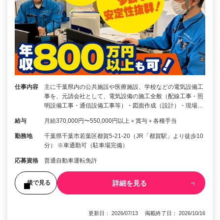
仕事内容
主に千葉県内の公共施設や医療施設、学校などの電気設備工
事を、元請会社として、電気設備の施工全般（配線工事・照
明設備工事・通信設備工事等）・図面作成（設計）・現場…
給与
月給370,000円〜550,000円以上＋賞与＋各種手当
勤務地
千葉県千葉市若葉区都賀5-21-20（JR「都賀駅」より徒歩10
分） ※車通勤可（駐車場完備）
応募資格
普通自動車運転免許
詳細を見る
後で見る
更新日： 2026/07/13 掲載終了日： 2026/10/16