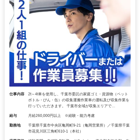
仕事内容
2t～4t車を使用し、千葉市委託の家庭ゴミ・資源物（ペット
ボトル・びん・缶）の収集運搬作業車の運転及び収集作業を
行っていただきます。 千葉市全域が収集エリアで…
給与
月給260,000円以上 ※経験・能力考慮
勤務地
千葉県千葉市中央区亀岡町9-21（亀岡営業所）／千葉県千葉
市花見川区三角町610-1（本社）