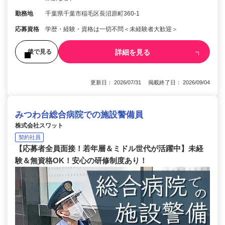
勤務地
千葉県千葉市稲毛区長沼原町360-1
応募資格
学歴・経験・資格は一切不問＜未経験者大歓迎＞
詳細を見る
後で見る
更新日： 2026/07/31 掲載終了日： 2026/09/04
みつわ台総合病院での施設警備員
株式会社スワット
契約社員
【応募者全員面接！若年層＆ミドル世代が活躍中】未経
験＆無資格OK！安心の研修制度あり！