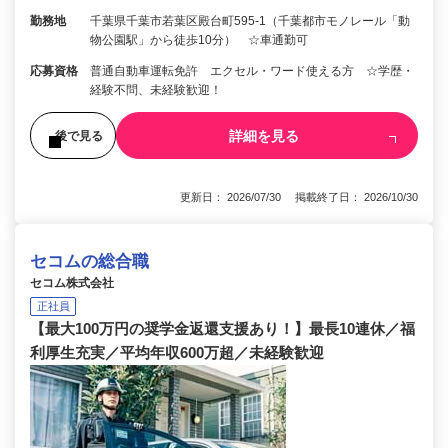
勤務地
千葉県千葉市若葉区殿台町595-1（千葉都市モノレール「動
物公園駅」から徒歩10分） ☆車通勤可
応募資格
普通自動車運転免許 エクセル・ワード使える方 ☆学歴・
経験不問、未経験歓迎！
詳細を見る
後で見る
更新日： 2026/07/30 掲載終了日： 2026/10/30
セコムの総合職
セコム株式会社
正社員
【最大100万円の奨学金返還支援あり！】最長10連休／福
利厚生充実／平均年収600万超／未経験歓迎