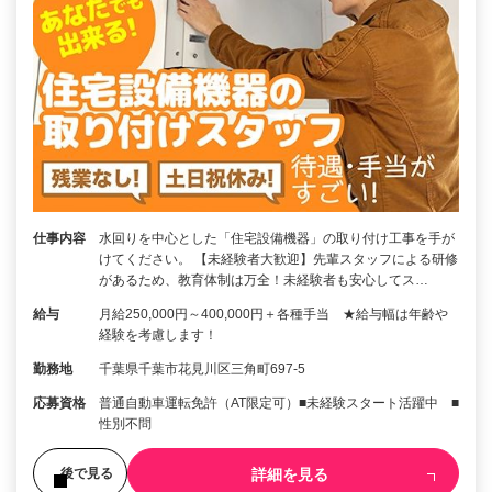
仕事内容
水回りを中心とした「住宅設備機器」の取り付け工事を手が
けてください。 【未経験者大歓迎】先輩スタッフによる研修
があるため、教育体制は万全！未経験者も安心してス…
給与
月給250,000円～400,000円＋各種手当 ★給与幅は年齢や
経験を考慮します！
勤務地
千葉県千葉市花見川区三角町697-5
応募資格
普通自動車運転免許（AT限定可）■未経験スタート活躍中 ■
性別不問
詳細を見る
後で見る