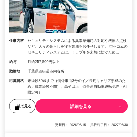
仕事内容
セキュリティシステムによる異常感知時の対応や機器の点検
など、人々の暮らしを守る業務をお任せします。 ◎セコムの
セキュリティシステムは、トラブルを未然に防ぐため…
給与
月給257,500円以上
勤務地
千葉県四街道市内各所
応募資格
未経験39歳まで（例外事由3号のイ／長期キャリア形成のた
め／職業経験不問）、高卒以上 ◎普通自動車運転免許（AT
限定可）
詳細を見る
後で見る
更新日： 2026/06/15 掲載終了日： 2027/06/30