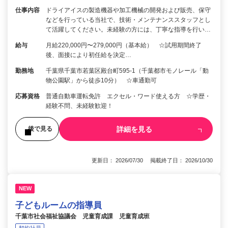
仕事内容
ドライアイスの製造機器や加工機械の開発および販売、保守
などを行っている当社で、技術・メンテナンススタッフとし
て活躍してください。未経験の方には、丁寧な指導を行い…
給与
月給220,000円〜279,000円（基本給） ☆試用期間終了
後、面接により初任給を決定…
勤務地
千葉県千葉市若葉区殿台町595-1（千葉都市モノレール「動
物公園駅」から徒歩10分） ☆車通勤可
応募資格
普通自動車運転免許 エクセル・ワード使える方 ☆学歴・
経験不問、未経験歓迎！
詳細を見る
後で見る
更新日： 2026/07/30 掲載終了日： 2026/10/30
NEW
子どもルームの指導員
千葉市社会福祉協議会 児童育成課 児童育成班
契約社員