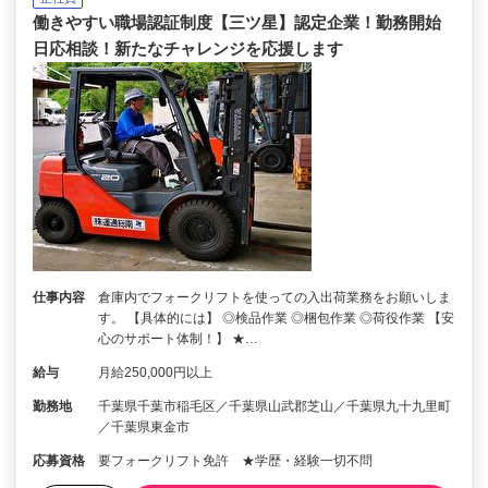
働きやすい職場認証制度【三ツ星】認定企業！勤務開始
日応相談！新たなチャレンジを応援します
仕事内容
倉庫内でフォークリフトを使っての入出荷業務をお願いしま
す。 【具体的には】 ◎検品作業 ◎梱包作業 ◎荷役作業 【安
心のサポート体制！】 ★…
給与
月給250,000円以上
勤務地
千葉県千葉市稲毛区／千葉県山武郡芝山／千葉県九十九里町
／千葉県東金市
応募資格
要フォークリフト免許 ★学歴・経験一切不問