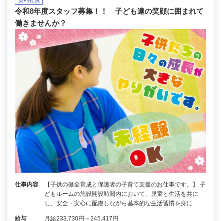
令和8年度スタッフ募集！！ 子ども達の笑顔に囲まれて
働きませんか？
仕事内容
【子供の健全育成と保護者の子育て支援のお仕事です。】 子
どもルームの施設開設時間内において、児童と生活を共に
し、安全・安心に配慮しながら基本的な生活習慣を身に…
給与
月給233,730円～245,417円