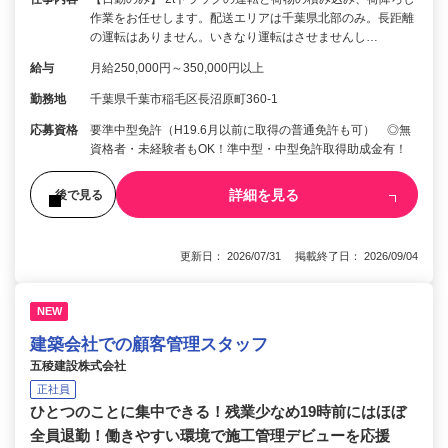
作業をお任せします。配送エリアは千葉県北部のみ。長距離
の運転はありません。いきなり運転はさせませんし…
給与
月給250,000円～350,000円以上
勤務地
千葉県千葉市稲毛区長沼原町360-1
応募資格
要準中型免許（H19.6月以前に取得の普通免許も可） ◎無
資格者・未経験者もOK！準中型・中型免許取得助成金有！
詳細を見る
後で見る
更新日： 2026/07/31 掲載終了日： 2026/09/04
NEW
建築会社での顧客管理スタッフ
五稜建設株式会社
正社員
ひとつのことに集中できる！残業少なめ19時前にはほぼ
全員退勤！働きやすい環境で施工管理デビューを応援