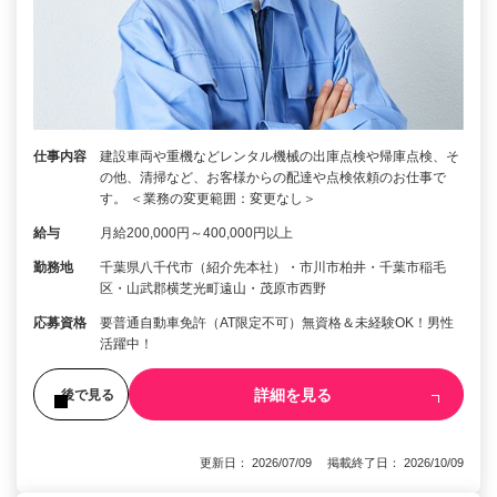
仕事内容
建設車両や重機などレンタル機械の出庫点検や帰庫点検、そ
の他、清掃など、お客様からの配達や点検依頼のお仕事で
す。 ＜業務の変更範囲：変更なし＞
給与
月給200,000円～400,000円以上
勤務地
千葉県八千代市（紹介先本社）・市川市柏井・千葉市稲毛
区・山武郡横芝光町遠山・茂原市西野
応募資格
要普通自動車免許（AT限定不可）無資格＆未経験OK！男性
活躍中！
詳細を見る
後で見る
更新日： 2026/07/09 掲載終了日： 2026/10/09