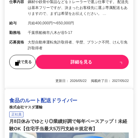
仕事内容
鋼材や鉄骨や製品などをトレーラーで運ぶ仕事です。 配送先
は基本フリーですが、決まったお客様先に運ぶ専属配送もあ
りますので、まずは希望をお伝えください。 …
給与
月給400,000円〜650,000円
勤務地
千葉県船橋市八木が谷5-17
応募資格
大型自動車運転免許取得者、学歴、ブランク不問、けん引免
許取得者
詳細を見る
後で見る
更新日： 2026/05/22 掲載終了日： 2027/05/22
食品のルート配送ドライバー
株式会社マスダ運輸
正社員
月8日休みでゆとり◎業績好調で毎年ベースアップ！未経
験OK【住宅手当最大5万円支給※規定有】