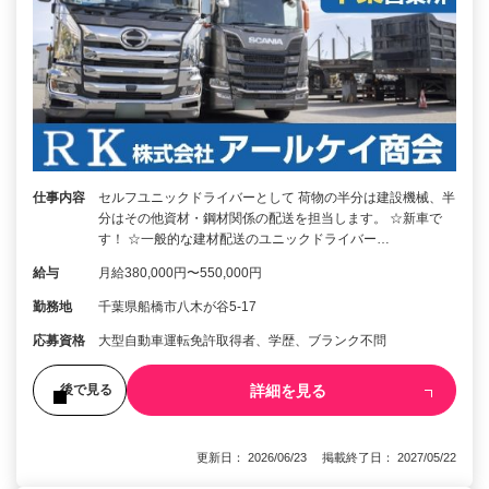
仕事内容
セルフユニックドライバーとして 荷物の半分は建設機械、半
分はその他資材・鋼材関係の配送を担当します。 ☆新車で
す！ ☆一般的な建材配送のユニックドライバー…
給与
月給380,000円〜550,000円
勤務地
千葉県船橋市八木が谷5-17
応募資格
大型自動車運転免許取得者、学歴、ブランク不問
詳細を見る
後で見る
更新日： 2026/06/23 掲載終了日： 2027/05/22