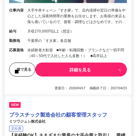
仕事内容
大手牛丼チェーン『すき家』で、店内清掃や翌日の準備を中
心とした深夜時間帯の業務をお任せします。お客様の来店も
落ち着いているので、接客・調理などは少なめです。その…
給与
月収270,000円以上（想定）
勤務地
千葉県の「すき家」各店舗
応募資格
未経験者大歓迎 ■年齢・転職回数・ブランクなど一切不問
（40～50代で入社した人も多数！） ■高卒以上
詳細を見る
後で見る
更新日： 2026/04/17 掲載終了日： 2027/04/23
NEW
プラスチック製造会社の顧客管理スタッフ
ミツワジュシ株式会社
正社員
【未経験OK】さまざまな業界の大手企業と取引し、業績