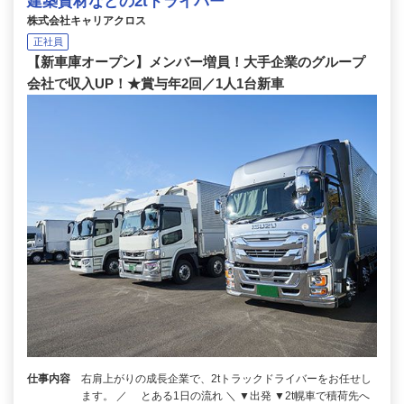
建築資材などの2tドライバー
株式会社キャリアクロス
正社員
【新車庫オープン】メンバー増員！大手企業のグループ
会社で収入UP！★賞与年2回／1人1台新車
仕事内容
右肩上がりの成長企業で、2tトラックドライバーをお任せし
ます。 ／ とある1日の流れ ＼ ▼出発 ▼2t幌車で積荷先へ