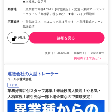
★入社祝い金アリ
勤務地
千葉県柏市高柳473-12【柏営業所】＜交通＞東武アーバンパ
ークライン「高柳駅」徒歩15分 ★車・バイク通勤可
応募資格
中型免許以上 ※ユニック車は玉掛け・小型移動式クレーン
免許必須
詳細を見る
後で見る
更新日： 2026/07/09 掲載終了日： 2026/08/21
掲載終了まであと12日
運送会社の大型トレーラー
ワールド株式会社
正社員
業務好調に付スタッフ募集！未経験者大歓迎！やる気・
人柄重視！取引先は一部上場企業なので業績安定！