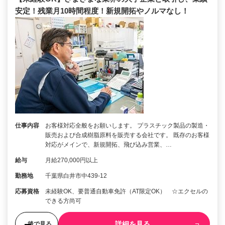
安定！残業月10時間程度！新規開拓やノルマなし！
仕事内容
お客様対応全般をお願いします。 プラスチック製品の製造・
販売および合成樹脂原料を販売する会社です。 既存のお客様
対応がメインで、新規開拓、飛び込み営業、…
給与
月給270,000円以上
勤務地
千葉県白井市中439-12
応募資格
未経験OK、要普通自動車免許（AT限定OK） ☆エクセルの
できる方尚可
詳細を見る
後で見る