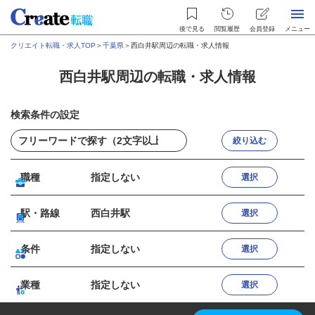
後で見る
閲覧履歴
会員登録
メニュー
クリエイト転職・求人TOP
＞
千葉県
＞
西白井駅周辺の転職・求人情報
西白井駅周辺の転職・求人情報
検索条件の設定
絞り込む
職種
指定しない
選択
駅・路線
西白井駅
選択
条件
指定しない
選択
業種
指定しない
選択