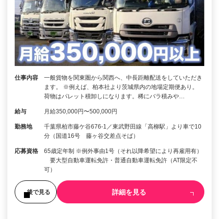
仕事内容
一般貨物を関東圏から関西へ、中長距離配送をしていただき
ます。 ※例えば、柏本社より茨城県内の地場定期便あり。
荷物はパレット積卸しになります。稀にバラ積みや…
給与
月給350,000円〜500,000円
勤務地
千葉県柏市藤ケ谷676-1／東武野田線「高柳駅」より車で10
分（国道16号 藤ヶ谷交差点そば）
応募資格
65歳定年制 ※例外事由1号（それ以降希望により再雇用有）
要大型自動車運転免許・普通自動車運転免許（AT限定不
可）
詳細を見る
後で見る