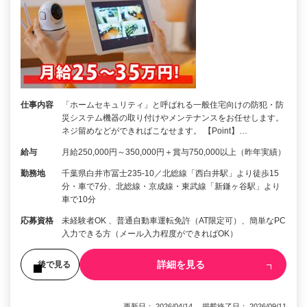
仕事内容
「ホームセキュリティ」と呼ばれる一般住宅向けの防犯・防
災システム機器の取り付けやメンテナンスをお任せします。
ネジ留めなどができればこなせます。 【Point】…
給与
月給250,000円～350,000円＋賞与750,000以上（昨年実績）
勤務地
千葉県白井市冨士235-10／北総線「西白井駅」より徒歩15
分・車で7分、北総線・京成線・東武線「新鎌ヶ谷駅」より
車で10分
応募資格
未経験者OK 、普通自動車運転免許（AT限定可）、簡単なPC
入力できる方（メール入力程度ができればOK）
詳細を見る
後で見る
更新日： 2026/04/14 掲載終了日： 2026/09/11