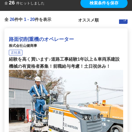
26
検索条件を保存
全
件ヒットしました
26
1
-
20
全
件中
件を表示
路面切削重機のオペレーター
株式会社山健商事
正社員
経験を高く買います♪道路工事経験1年以上＆車両系建設
機械の有資格者募集！前職給与考慮！土日祝休み！