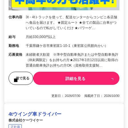
仕事内容
3t・4tトラックを使って、配送センターからコンビニ各店舗
へ食品を届けます。 ★固定ルート ★全ての製品に台車がつ
いているので転がしていくだけ ★パワーゲ…
給与
月給330,000円以上
勤務地
千葉県鎌ケ谷市東初富1-10-1（東初富公民館向かい）
応募資格
未経験者大歓迎 ※準中型自動車免許または中型自動車免許
（8t未満限定）をお持ちの方★2017年3月12日以前に取得の
普通自動車免許お持ちの方OK（資格取得支援制…
詳細を見る
後で見る
更新日： 2026/07/30 掲載終了日： 2026/10/30
4tウイング車ドライバー
株式会社ケーワイケー
正社員