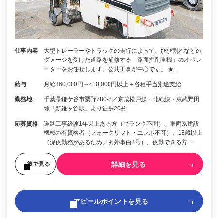
仕事内容
大型トレーラーやトラックの走行によって、ひび割れなどの
ダメージを受けた道路を補修する「路面掘削重機」のオペレ
ーターをお任せします。公共工事が中心です。 ★…
給与
月給360,000円～410,000円以上＋各種手当別途支給
勤務地
千葉県鎌ケ谷市粟野780-8／京成松戸線・北総線・東武野田
線「新鎌ヶ谷駅」より徒歩20分
応募資格
道路工事経験1年以上ある方（ブランク不問）、車両系建設
機械の有資格者（フォークリフト・ユンボ不可）、18歳以上
（深夜勤務があるため／例外事由2号）、夜勤できる方…
詳細を見る
後で見る
アピールポイントを見る