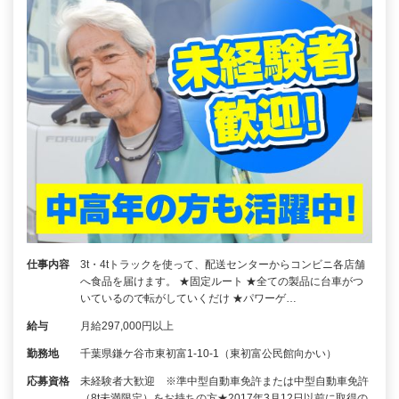
仕事内容
3t・4tトラックを使って、配送センターからコンビニ各店舗
へ食品を届けます。 ★固定ルート ★全ての製品に台車がつ
いているので転がしていくだけ ★パワーゲ…
給与
月給297,000円以上
勤務地
千葉県鎌ケ谷市東初富1-10-1（東初富公民館向かい）
応募資格
未経験者大歓迎 ※準中型自動車免許または中型自動車免許
（8t未満限定）をお持ちの方★2017年3月12日以前に取得の