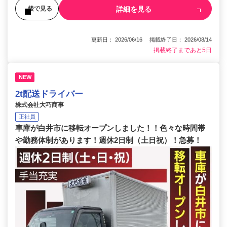
詳細を見る
後で見る
更新日： 2026/06/16 掲載終了日： 2026/08/14
掲載終了まであと5日
NEW
2t配送ドライバー
株式会社大巧商事
正社員
車庫が白井市に移転オープンしました！！色々な時間帯
や勤務体制があります！週休2日制（土日祝）！急募！