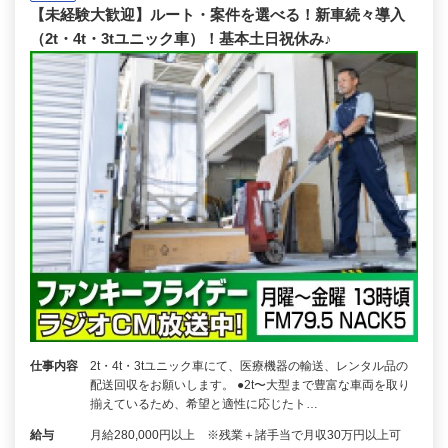
【未経験大歓迎】ルート・案件を選べる！新車続々導入
（2t・4t・3tユニック車）！基本土日祝休み♪
仕事内容
2t・4t・3tユニック車にて、医療機器の輸送、レンタル品の
配送回収をお願いします。 ●2t〜大型まで豊富な車両を取り
揃えているため、希望と適性に応じたト…
給与
月給280,000円以上 ※残業＋諸手当で月収30万円以上可