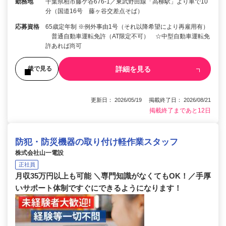
勤務地
千葉県柏市藤ケ谷676-1／東武野田線「高柳駅」より車で10
分（国道16号 藤ヶ谷交差点そば）
応募資格
65歳定年制 ※例外事由1号（それ以降希望により再雇用有）
普通自動車運転免許（AT限定不可） ☆中型自動車運転免
許あれば尚可
詳細を見る
後で見る
更新日： 2026/05/19 掲載終了日： 2026/08/21
掲載終了まであと12日
防犯・防災機器の取り付け軽作業スタッフ
株式会社山一電設
正社員
月収35万円以上も可能 ＼専門知識がなくてもOK！／手厚
いサポート体制ですぐにできるようになります！