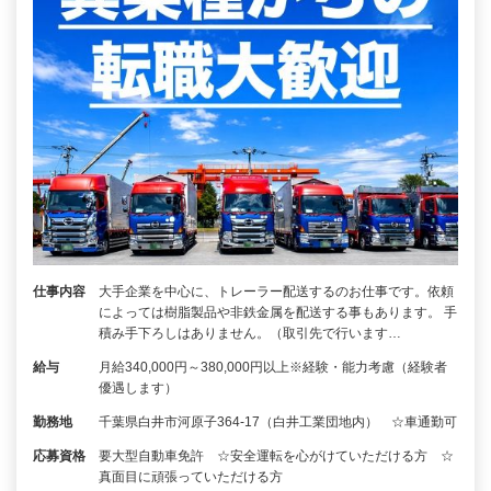
仕事内容
大手企業を中心に、トレーラー配送するのお仕事です。依頼
によっては樹脂製品や非鉄金属を配送する事もあります。 手
積み手下ろしはありません。（取引先で行います…
給与
月給340,000円～380,000円以上※経験・能力考慮（経験者
優遇します）
勤務地
千葉県白井市河原子364-17（白井工業団地内） ☆車通勤可
応募資格
要大型自動車免許 ☆安全運転を心がけていただける方 ☆
真面目に頑張っていただける方