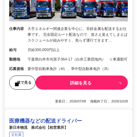
仕事内容
大手エネルギー関連企業を中心に、非鉄金属を配送するお仕
事です。 完全固定ルート配送なので、道さえ覚えてしまえば
スケジュールが組みやすく、焦らず運行できます…
給与
月給300,000円以上
勤務地
千葉県白井市河原子364-17（白井工業団地内） ☆車通勤可
応募資格
要中型自動車免許（4t）、準中型自動車免許（3t）
詳細を見る
後で見る
更新日： 2026/07/08 掲載終了日： 2026/10/28
医療機器などの配送ドライバー
新日本物流 株式会社【柏営業所】
正社員