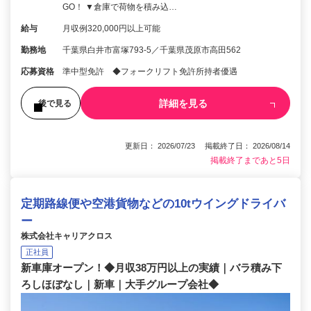
GO！ ▼倉庫で荷物を積み込…
給与
月収例320,000円以上可能
勤務地
千葉県白井市富塚793-5／千葉県茂原市高田562
応募資格
準中型免許 ◆フォークリフト免許所持者優遇
詳細を見る
後で見る
更新日： 2026/07/23 掲載終了日： 2026/08/14
掲載終了まであと5日
定期路線便や空港貨物などの10tウイングドライバ
ー
株式会社キャリアクロス
正社員
新車庫オープン！◆月収38万円以上の実績｜バラ積み下
ろしほぼなし｜新車｜大手グループ会社◆