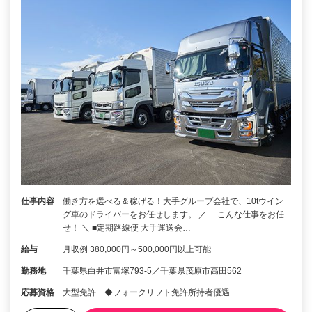
仕事内容
働き方を選べる＆稼げる！大手グループ会社で、10tウイン
グ車のドライバーをお任せします。 ／ こんな仕事をお任
せ！ ＼ ■定期路線便 大手運送会…
給与
月収例 380,000円～500,000円以上可能
勤務地
千葉県白井市富塚793-5／千葉県茂原市高田562
応募資格
大型免許 ◆フォークリフト免許所持者優遇