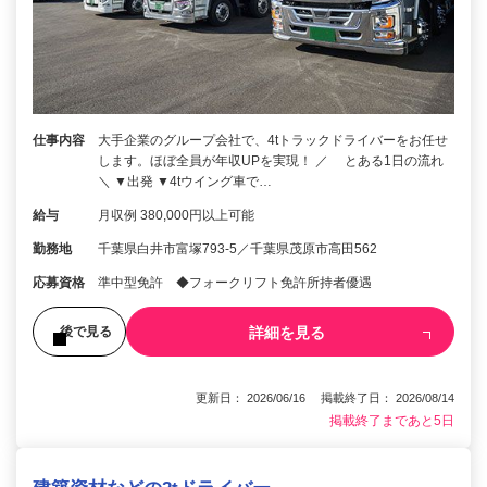
仕事内容
大手企業のグループ会社で、4tトラックドライバーをお任せ
します。ほぼ全員が年収UPを実現！ ／ とある1日の流れ
＼ ▼出発 ▼4tウイング車で…
給与
月収例 380,000円以上可能
勤務地
千葉県白井市富塚793-5／千葉県茂原市高田562
応募資格
準中型免許 ◆フォークリフト免許所持者優遇
詳細を見る
後で見る
更新日： 2026/06/16 掲載終了日： 2026/08/14
掲載終了まであと5日