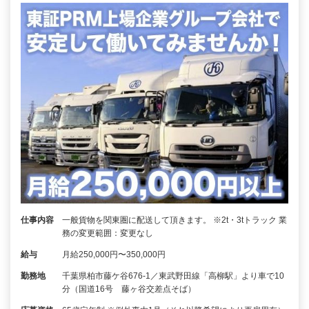
仕事内容
一般貨物を関東圏に配送して頂きます。 ※2t・3tトラック 業
務の変更範囲：変更なし
給与
月給250,000円〜350,000円
勤務地
千葉県柏市藤ケ谷676-1／東武野田線「高柳駅」より車で10
分（国道16号 藤ヶ谷交差点そば）