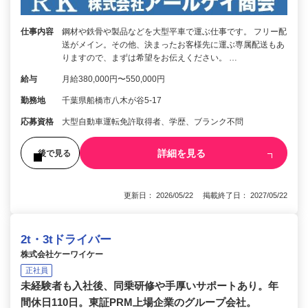
仕事内容
鋼材や鉄骨や製品などを大型平車で運ぶ仕事です。 フリー配
送がメイン。その他、決まったお客様先に運ぶ専属配送もあ
りますので、まずは希望をお伝えください。 …
給与
月給380,000円〜550,000円
勤務地
千葉県船橋市八木が谷5-17
応募資格
大型自動車運転免許取得者、学歴、ブランク不問
詳細を見る
後で見る
更新日： 2026/05/22 掲載終了日： 2027/05/22
2t・3tドライバー
株式会社ケーワイケー
正社員
未経験者も入社後、同乗研修や手厚いサポートあり。年
間休日110日。東証PRM上場企業のグループ会社。