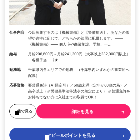
仕事内容
今回募集するのは【機械警備】と【警備輸送】。あなたの希
望や適性に応じて、どちらかの部署に配属します。 ――
《機械警備》―― 個人宅や商業施設、学校、一…
給与
月給206,800円～月給241,200円（大卒以上232,000円以上）
＋各種手当 《★…
勤務地
千葉県内各エリアでの勤務 （千葉県内いずれかの事業所へ
配属）
応募資格
要普通免許（AT限定可）／60歳未満（定年が60歳の為）／
高卒以上（※労働基準法等法令の規定により） ※普通免許を
お持ちでない方は入社までの取得でOK！
詳細を見る
後で見る
アピールポイントを見る