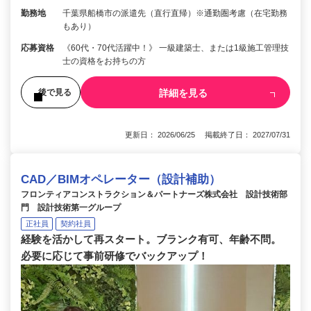
勤務地
千葉県船橋市の派遣先（直行直帰）※通勤圏考慮（在宅勤務
もあり）
応募資格
《60代・70代活躍中！》 一級建築士、または1級施工管理技
士の資格をお持ちの方
詳細を見る
後で見る
更新日： 2026/06/25 掲載終了日： 2027/07/31
CAD／BIMオペレーター（設計補助）
フロンティアコンストラクション＆パートナーズ株式会社 設計技術部
門 設計技術第一グループ
正社員
契約社員
経験を活かして再スタート。ブランク有可、年齢不問。
必要に応じて事前研修でバックアップ！