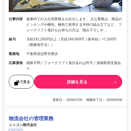
仕事内容
倉庫内での入出荷業務をお任せします。 主な業務は、商品の
ピッキングや梱包、梱包で使用する木枠の組み立てなど。 フ
ォークリフト免許をお持ちの方は、積み下ろしや…
給与
月給191,200円以上（月給184,000円（基本給）+7,200円
（勤務地手当））
勤務地
千葉県習志野市茜浜
応募資格
経験不問／フォークリフト免許あれば尚可／資格取得支援あ
り
詳細を見る
後で見る
更新日： 2026/07/28 掲載終了日： 2026/09/30
物流会社の管理業務
ニッコン株式会社