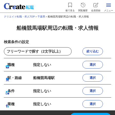
後で見る
閲覧履歴
会員登録
メニュー
クリエイト転職・求人TOP
＞
千葉県
＞
船橋競馬場駅周辺の転職・求人情報
船橋競馬場駅周辺の転職・求人情報
検索条件の設定
絞り込む
職種
指定しない
選択
駅・路線
船橋競馬場駅
選択
条件
指定しない
選択
業種
指定しない
選択