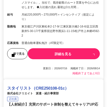
ノスマイル」。当社で、既存顧客のルート営業を中心にお任
せします。 ◆入社後の流れ 最初は3カ月間…
給与
月給220,000円～270,000円＋インセンティブ（規定によ
り）
勤務地
東京都江戸川区東松本2-17-9/ 江東区新大橋2-16-6/足立区西
新井5-30-17/千葉県習志野市茜浜1-11-15/松戸市上本郷4592-
2
応募資格
普通自動車運転免許（AT限定可）
詳細を見る
後で見る
更新日： 2026/07/16 掲載終了日： 2026/08/14
掲載終了まであと6日
スタイリスト（CRE250108-01c）
株式会社クリエイト 派遣・紹介事業部
正社員
【人材紹介】充実のサポート体制を整えてキャリアUP応