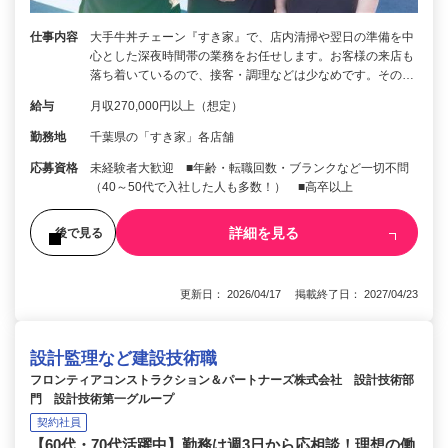
仕事内容
大手牛丼チェーン『すき家』で、店内清掃や翌日の準備を中
心とした深夜時間帯の業務をお任せします。お客様の来店も
落ち着いているので、接客・調理などは少なめです。その…
給与
月収270,000円以上（想定）
勤務地
千葉県の「すき家」各店舗
応募資格
未経験者大歓迎 ■年齢・転職回数・ブランクなど一切不問
（40～50代で入社した人も多数！） ■高卒以上
詳細を見る
後で見る
更新日： 2026/04/17 掲載終了日： 2027/04/23
設計監理など建設技術職
フロンティアコンストラクション＆パートナーズ株式会社 設計技術部
門 設計技術第一グループ
契約社員
【60代・70代活躍中】勤務は週3日から応相談！理想の働