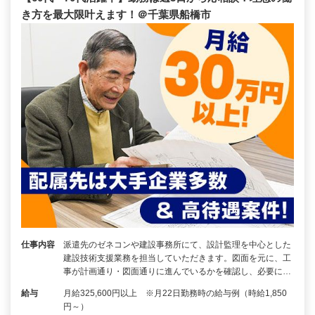
き方を最大限叶えます！＠千葉県船橋市
仕事内容
派遣先のゼネコンや建設事務所にて、設計監理を中心とした
建設技術支援業務を担当していただきます。図面を元に、工
事が計画通り・図面通りに進んでいるかを確認し、必要に…
給与
月給325,600円以上 ※月22日勤務時の給与例（時給1,850
円～）