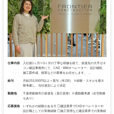
仕事内容
入社後1ヶ月〜3ヶ月の丁寧な研修を経て、派遣先の大手ゼネ
コン建設事務所にて、CAD・BIMオペレーター、設計補助、
施工図作成、積算などの業務をお任せします。 …
給与
月給253,000円以上＋賞与（年2回） ※経験・スキルを最大
限考慮し、当社規定により決定
勤務地
千葉県船橋市の派遣先（直行直帰）※通勤圏考慮（在宅勤務
もあり）
応募資格
いずれかの経験がある方 ◯建設業界でCADオペレーターや
設計職としての実務経験 ◯施工管理など建設業界での実務経