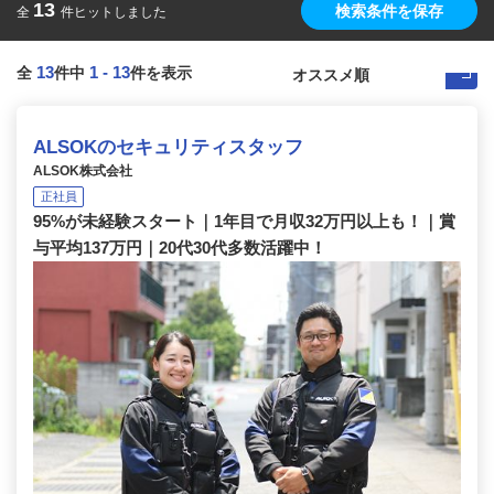
13
検索条件を保存
全
件ヒットしました
13
1
-
13
全
件中
件を表示
ALSOKのセキュリティスタッフ
ALSOK株式会社
正社員
95%が未経験スタート｜1年目で月収32万円以上も！｜賞
与平均137万円｜20代30代多数活躍中！