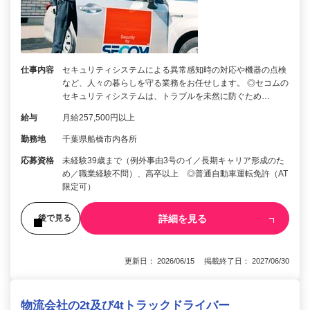
仕事内容
セキュリティシステムによる異常感知時の対応や機器の点検
など、人々の暮らしを守る業務をお任せします。 ◎セコムの
セキュリティシステムは、トラブルを未然に防ぐため…
給与
月給257,500円以上
勤務地
千葉県船橋市内各所
応募資格
未経験39歳まで（例外事由3号のイ／長期キャリア形成のた
め／職業経験不問）、高卒以上 ◎普通自動車運転免許（AT
限定可）
詳細を見る
後で見る
更新日： 2026/06/15 掲載終了日： 2027/06/30
物流会社の2t及び4tトラックドライバー