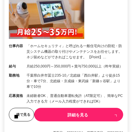
仕事内容
「ホームセキュリティ」と呼ばれる一般住宅向けの防犯・防
災システム機器の取り付けやメンテナンスをお任せします。
ネジ留めなどができればこなせます。 【Point】…
給与
月給250,000円～350,000円＋賞与750,000以上（昨年実績）
勤務地
千葉県白井市冨士235-10／北総線「西白井駅」より徒歩15
分・車で7分、北総線・京成線・東武線「新鎌ヶ谷駅」より
車で10分
応募資格
未経験者OK 、普通自動車運転免許（AT限定可）、簡単なPC
入力できる方（メール入力程度ができればOK）
詳細を見る
後で見る