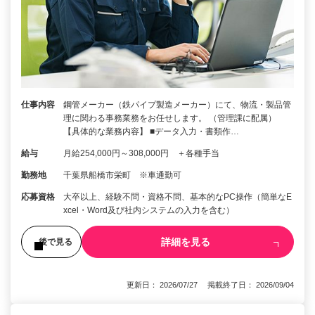
仕事内容
鋼管メーカー（鉄パイプ製造メーカー）にて、物流・製品管
理に関わる事務業務をお任せします。 （管理課に配属）
【具体的な業務内容】 ■データ入力・書類作…
給与
月給254,000円～308,000円 ＋各種手当
勤務地
千葉県船橋市栄町 ※車通勤可
応募資格
大卒以上、経験不問・資格不問、基本的なPC操作（簡単なE
xcel・Word及び社内システムの入力を含む）
詳細を見る
後で見る
更新日： 2026/07/27 掲載終了日： 2026/09/04