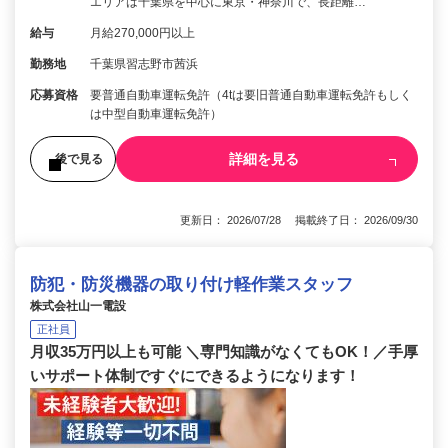
エリアは千葉県を中心に東京・神奈川で、長距離…
給与
月給270,000円以上
勤務地
千葉県習志野市茜浜
応募資格
要普通自動車運転免許（4tは要旧普通自動車運転免許もしく
は中型自動車運転免許）
詳細を見る
後で見る
更新日： 2026/07/28 掲載終了日： 2026/09/30
防犯・防災機器の取り付け軽作業スタッフ
株式会社山一電設
正社員
月収35万円以上も可能 ＼専門知識がなくてもOK！／手厚
いサポート体制ですぐにできるようになります！