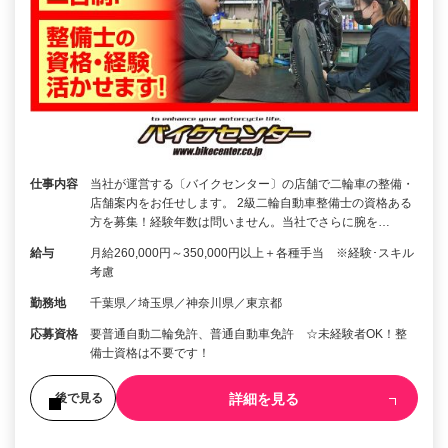
仕事内容
当社が運営する〔バイクセンター〕の店舗で二輪車の整備・
店舗案内をお任せします。 2級二輪自動車整備士の資格ある
方を募集！経験年数は問いません。当社でさらに腕を…
給与
月給260,000円～350,000円以上＋各種手当 ※経験･スキル
考慮
勤務地
千葉県／埼玉県／神奈川県／東京都
応募資格
要普通自動二輪免許、普通自動車免許 ☆未経験者OK！整
備士資格は不要です！
詳細を見る
後で見る