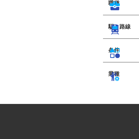
職種
駅・路線
条件
業種