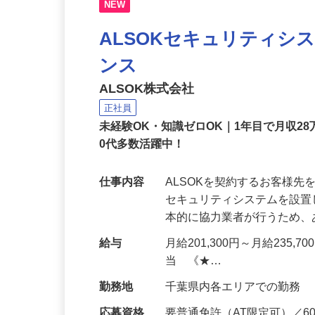
NEW
ALSOKセキュリティシ
ンス
ALSOK株式会社
正社員
未経験OK・知識ゼロOK｜1年目で月収28
0代多数活躍中！
仕事内容
ALSOKを契約するお客様
セキュリティシステムを設
本的に協力業者が行うため
給与
月給201,300円～月給235,
当 《★…
勤務地
千葉県内各エリアでの勤務