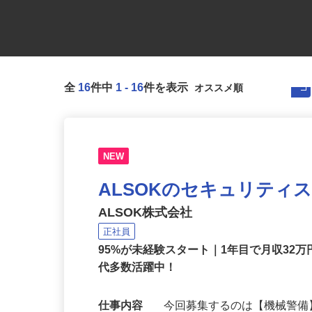
全
16
件中
1
-
16
件を表示
NEW
ALSOKのセキュリティ
ALSOK株式会社
正社員
95%が未経験スタート｜1年目で月収32万
代多数活躍中！