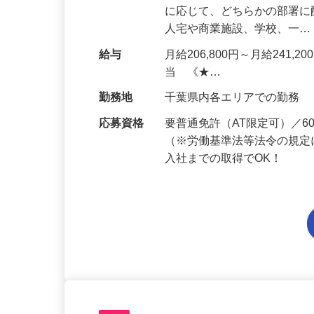
仕事内容
今回募集するのは【機械警
に応じて、どちらかの部署に
人宅や商業施設、学校、一
給与
月給206,800円～月給241,
当 《★…
勤務地
千葉県内各エリアでの勤務
応募資格
要普通免許（AT限定可）／
（※労働基準法等法令の規定
入社までの取得でOK！