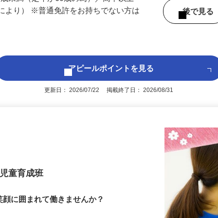
60歳未満（定年が60歳の為）／高卒以上
により） ※普通免許をお持ちでない方は
後で見
アピールポイントを見る
更新日： 2026/07/22 掲載終了日： 2026/08/31
 児童育成班