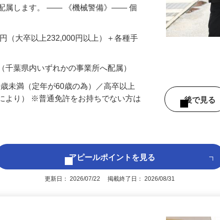
備】と【警備輸送】。あなたの希望や適性
配属します。 ―― 《機械警備》―― 個
…
200円（大卒以上232,000円以上）＋各種手
 （千葉県内いずれかの事業所へ配属）
60歳未満（定年が60歳の為）／高卒以上
により） ※普通免許をお持ちでない方は
後で見
アピールポイントを見る
更新日： 2026/07/22 掲載終了日： 2026/08/31