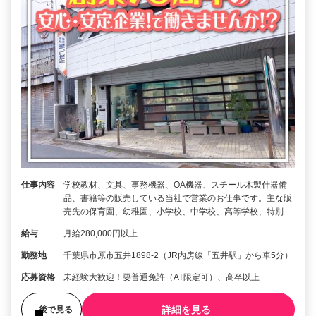
仕事内容
学校教材、文具、事務機器、OA機器、スチール木製什器備
品、書籍等の販売している当社で営業のお仕事です。主な販
売先の保育園、幼稚園、小学校、中学校、高等学校、特別…
給与
月給280,000円以上
勤務地
千葉県市原市五井1898-2（JR内房線「五井駅」から車5分）
応募資格
未経験大歓迎！要普通免許（AT限定可）、高卒以上
詳細を見る
後で見る