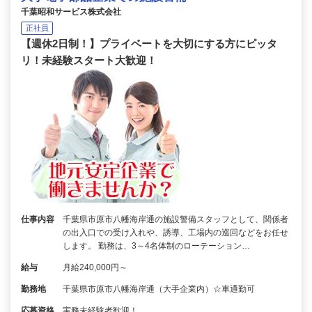
千葉昭和サービス株式会社
正社員
【週休2日制！】プライベートを大切にする方にピッタ
リ！未経験スタート大歓迎！
仕事内容
千葉県市原市八幡海岸通の施設警備スタッフとして、関係者
の出入口での受け入れや、誘導、工場内の巡回などをお任せ
します。 勤務は、3～4名体制のローテーション…
給与
月給240,000円～
勤務地
千葉県市原市八幡海岸通（大手企業内）☆車通勤可
応募資格
実務未経験者歓迎！