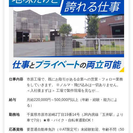
仕事内容
市原工場で、既にお取引がある企業への営業・フォロー業務
をしていきます。 ※ノルマ・飛び込みは一切ありません。
＜入社後まずは＞ 工場で製作現場を見なが…
給与
月給220,000円～500,000円以上（年齢・経験・能力によ
る）
勤務地
千葉県市原市岩崎2丁目19番14号（JR内房線「五井駅」より
車で7分）★車・バイク・自転車通勤OK！
応募資格
要普通自動車免許（※AT限定可）未経験歓迎、年齢不問（50