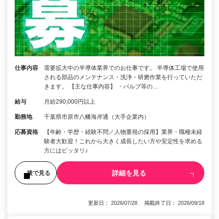
仕事内容
需要拡大中の半導体業界でのお仕事です。 半導体工場で使用
される部品のメンテナンス・洗浄・研磨作業を行っていただ
きます。 【主な仕事内容】 ・バルブ等の…
給与
月給290,000円以上
勤務地
千葉県市原市八幡海岸通（大手企業内）
応募資格
【年齢・学歴・経験不問／人物重視の採用】業界・職種未経
験者大歓迎！これから大きく成長したい方や安定性を求める
方にはピッタリ♪
詳細を見る
後で見る
更新日： 2026/07/28 掲載終了日： 2026/09/18