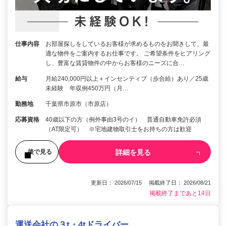
仕事内容
お部屋探しをしているお客様が求めるものをお聞きして、最
適な物件をご案内するお仕事です。 ご希望条件をヒアリング
し、豊富な賃貸物件の中からお客様のニーズに合…
給与
月給240,000円以上＋インセンティブ（歩合給）あり／25歳
未経験 年収例450万円（月…
勤務地
千葉県市原市（市原店）
応募資格
40歳以下の方（例外事由3号のイ） 普通自動車免許必須
（AT限定可） ※宅地建物取引士をお持ちの方は歓迎
詳細を見る
後で見る
更新日： 2026/07/15 掲載終了日： 2026/08/21
掲載終了まであと14日
運送会社の３t・4tドライバー