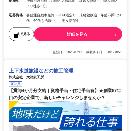
勤務地
神奈川県川崎市川崎区大師駅前（京急大師線「川崎大師駅」
より徒歩3分）
応募資格
要普通自動車免許（※AT限定可）未経験歓迎、年齢不問（50
代～60代も活躍中）、男女活躍中
詳細を見る
後で見る
更新日： 2026/07/17 掲載終了日： 2026/10/23
上下水道施設などの施工管理
株式会社 大師鉄工所
正社員
【賞与4か月分支給｜資格手当・住宅手当有】★創業87年
目の安定企業で、新しいチャレンジしませんか？