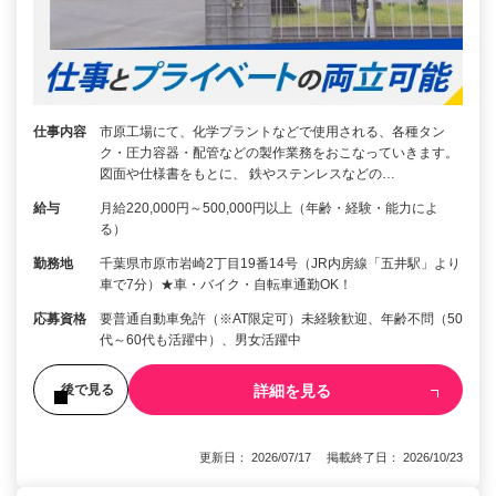
仕事内容
市原工場にて、化学プラントなどで使用される、各種タン
ク・圧力容器・配管などの製作業務をおこなっていきます。
図面や仕様書をもとに、 鉄やステンレスなどの…
給与
月給220,000円～500,000円以上（年齢・経験・能力によ
る）
勤務地
千葉県市原市岩崎2丁目19番14号（JR内房線「五井駅」より
車で7分）★車・バイク・自転車通勤OK！
応募資格
要普通自動車免許（※AT限定可）未経験歓迎、年齢不問（50
代～60代も活躍中）、男女活躍中
詳細を見る
後で見る
更新日： 2026/07/17 掲載終了日： 2026/10/23