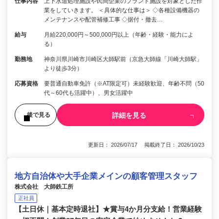
仕事内容
上下水道処理施設や民間企業のプラント施設を対象とした作
業をしていきます。 ＜具体的な仕事は＞ ◇各種設備機器の
メンテナンスや配管補修工事 ◇据付・撤去…
給与
月給220,000円～500,000円以上（年齢・経験・能力によ
る）
勤務地
神奈川県川崎市川崎区大師駅前（京急大師線「川崎大師駅」
より徒歩3分）
応募資格
要普通自動車免許（※AT限定可）未経験歓迎、年齢不問（50
代～60代も活躍中）、男女活躍中
詳細を見る
後で見る
更新日： 2026/07/17 掲載終了日： 2026/10/23
地方自治体や大手企業メインの顧客管理スタッフ
株式会社 大師鉄工所
正社員
【土日休｜基本定時退社】★賞与4か月分支給！営業経験