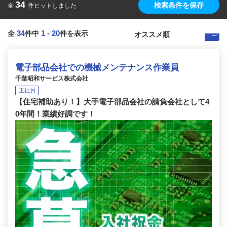
34
検索条件を保存
全
件ヒットしました
34
1
-
20
全
件中
件を表示
電子部品会社での機械メンテナンス作業員
千葉昭和サービス株式会社
正社員
【住宅補助あり！】大手電子部品会社の請負会社として4
0年間！業績好調です！