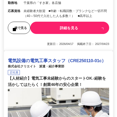
勤務地
千葉県の「すき家」各店舗
応募資格
未経験者大歓迎 ■年齢・転職回数・ブランクなど一切不問
（40～50代で入社した人も多数！） ■高卒以上
詳細を見る
後で見る
更新日： 2026/04/17 掲載終了日： 2027/04/23
電気設備の電気工事スタッフ（CRE250110-01c）
株式会社クリエイト 派遣・紹介事業部
正社員
【人材紹介】電気工事未経験からのスタートOK♪経験を
活かしてはたらく！創業46年の安心企業！