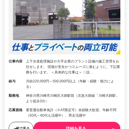
仕事内容
上下水道処理施設や大手企業のプラント設備の施工管理をお
任せします。 現場が安全かつスムーズに進むように、下記業
務を行います。 ＜具体的な仕事は＞ ◇設…
給与
月給220,000円～500,000円以上（年齢・経験・能力によ
る）
勤務地
神奈川県川崎市川崎区大師駅前（京急大師線「川崎大師駅」
より徒歩3分）
応募資格
要普通自動車免許（※AT限定可）未経験大歓迎、年齢不問
（50代～60代も活躍中）、男女活躍中
詳細を見る
後で見る