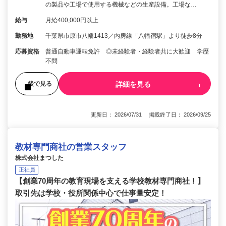
の製品や工場で使用する機械などの生産設備。工場な…
給与
月給400,000円以上
勤務地
千葉県市原市八幡1413／内房線「八幡宿駅」より徒歩8分
応募資格
普通自動車運転免許 ◎未経験者・経験者共に大歓迎 学歴
不問
詳細を見る
後で見る
更新日： 2026/07/31 掲載終了日： 2026/09/25
教材専門商社の営業スタッフ
株式会社まつした
正社員
【創業70周年の教育現場を支える学校教材専門商社！】
取引先は学校・役所関係中心で仕事量安定！