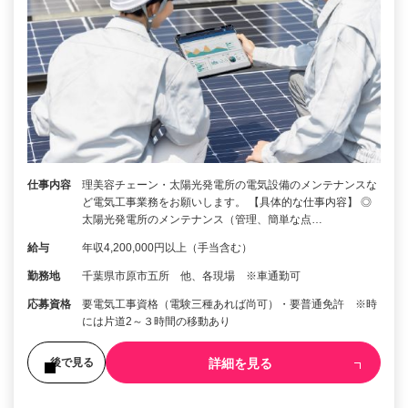
仕事内容
理美容チェーン・太陽光発電所の電気設備のメンテナンスな
ど電気工事業務をお願いします。 【具体的な仕事内容】 ◎
太陽光発電所のメンテナンス（管理、簡単な点…
給与
年収4,200,000円以上（手当含む）
勤務地
千葉県市原市五所 他、各現場 ※車通勤可
応募資格
要電気工事資格（電験三種あれば尚可）・要普通免許 ※時
には片道2～３時間の移動あり
詳細を見る
後で見る