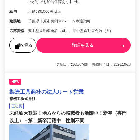
上がりでも給与保障あり】 仕…
給与
月給280,000円以上
勤務地
千葉県市原市菊間306-1 ☆車通勤可
応募資格
要中型自動車免許（4t）、準中型自動車免許（3t）
詳細を見る
後で見る
更新日： 2026/07/08 掲載終了日： 2026/10/28
NEW
製造工具商社の法人ルート営業
都機工株式會社
正社員
未経験大歓迎！地方からの転職者も活躍中！新卒（専門
以上）・第二新卒活躍中 性別不問