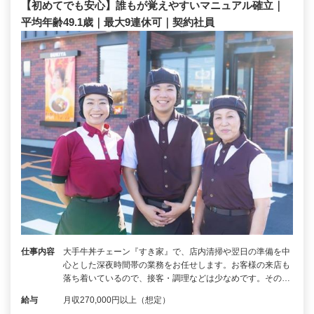
【初めてでも安心】誰もが覚えやすいマニュアル確立｜
平均年齢49.1歳｜最大9連休可｜契約社員
仕事内容
大手牛丼チェーン『すき家』で、店内清掃や翌日の準備を中
心とした深夜時間帯の業務をお任せします。お客様の来店も
落ち着いているので、接客・調理などは少なめです。その…
給与
月収270,000円以上（想定）