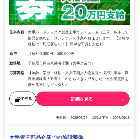
仕事内容
大手ハードディスク製造工場でラチェット（工具）を使って
部品交換など、メンテナンス作業をお任せします。 【資格や
経験は一切必要なし！】 簡単な工具しか使わ…
給与
月給300,000円～500,000円
勤務地
千葉県市原市八幡海岸通（大手企業内）
応募資格
【年齢・学歴・経験・男女不問／人物重視の採用】業界・職
種未経験者大歓迎！これから大きく成長したい方や安定性を
求める方にはピッタリ♪
詳細を見る
後で見る
更新日： 2026/06/24 掲載終了日： 2026/09/18
大手電子部品企業での施設警備