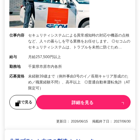
仕事内容
セキュリティシステムによる異常感知時の対応や機器の点検
など、人々の暮らしを守る業務をお任せします。 ◎セコムの
セキュリティシステムは、トラブルを未然に防ぐため…
給与
月給257,500円以上
勤務地
千葉県市原市内各所
応募資格
未経験39歳まで（例外事由3号のイ／長期キャリア形成のた
め／職業経験不問）、高卒以上 ◎普通自動車運転免許（AT
限定可）
詳細を見る
後で見る
更新日： 2026/06/15 掲載終了日： 2027/06/30