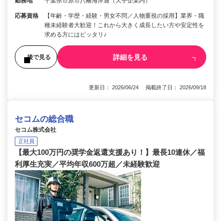
勤務地
千葉県市原市八幡海岸通（大手企業内）
応募資格
【年齢・学歴・経験・男女不問／人物重視の採用】業界・職
種未経験者大歓迎！これから大きく成長したい方や安定性を
求める方にはピッタリ♪
詳細を見る
後で見る
更新日： 2026/06/24 掲載終了日： 2026/09/18
セコムの総合職
セコム株式会社
正社員
【最大100万円の奨学金返還支援あり！】最長10連休／福
利厚生充実／平均年収600万超／未経験歓迎