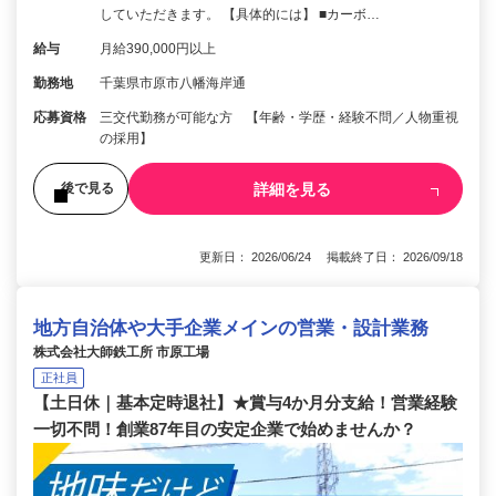
していただきます。 【具体的には】 ■カーボ…
給与
月給390,000円以上
勤務地
千葉県市原市八幡海岸通
応募資格
三交代勤務が可能な方 【年齢・学歴・経験不問／人物重視
の採用】
詳細を見る
後で見る
更新日： 2026/06/24 掲載終了日： 2026/09/18
地方自治体や大手企業メインの営業・設計業務
株式会社大師鉄工所 市原工場
正社員
【土日休｜基本定時退社】★賞与4か月分支給！営業経験
一切不問！創業87年目の安定企業で始めませんか？