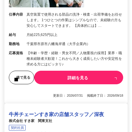
仕事内容
真空装置で使用される部品の洗浄・検査・出荷準備をお任せ
します。 1つひとつの作業はシンプルなので、未経験の方も
安心してスタートできます。 【具体的には】…
給与
月給225,625円以上
勤務地
千葉県市原市八幡海岸通（大手企業内）
応募資格
【年齢・学歴・経験・男女不問／人物重視の採用】業界・職
種未経験者大歓迎！これから大きく成長したい方や安定性を
求める方にはピッタリ♪
詳細を見る
後で見る
更新日： 2026/07/31 掲載終了日： 2026/09/18
牛丼チェーンすき家の店舗スタッフ／深夜
株式会社 すき家 関東支社
契約社員