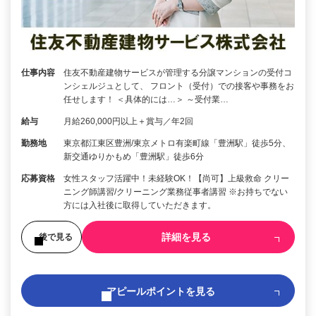
仕事内容
住友不動産建物サービスが管理する分譲マンションの受付コ
ンシェルジュとして、 フロント（受付）での接客や事務をお
任せします！ ＜具体的には…＞ ～受付業…
給与
月給260,000円以上＋賞与／年2回
勤務地
東京都江東区豊洲/東京メトロ有楽町線「豊洲駅」徒歩5分、
新交通ゆりかもめ「豊洲駅」徒歩6分
応募資格
女性スタッフ活躍中！未経験OK！【尚可】上級救命 クリー
ニング師講習/クリーニング業務従事者講習 ※お持ちでない
方には入社後に取得していただきます。
詳細を見る
後で見る
アピールポイントを見る