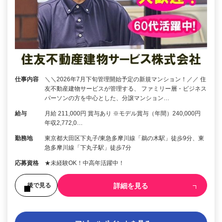
仕事内容
＼＼2026年7月下旬管理開始予定の新規マンション！／／ 住
友不動産建物サービスが管理する、 ファミリー層・ビジネス
パーソンの方を中心とした、分譲マンション…
給与
月給 211,000円 賞与あり ※モデル賞与（年間）240,000円
年収2,772,0…
勤務地
東京都大田区下丸子/東急多摩川線「鵜の木駅」徒歩9分、東
急多摩川線「下丸子駅」徒歩7分
応募資格
★未経験OK！中高年活躍中！
詳細を見る
後で見る