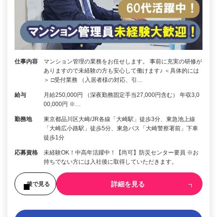
仕事内容
マンション管理の業務をお任せします。 事前に充実の研修が
ありますので未経験の方も安心して働けます♪ ＜具体的には
＞ □受付業務 （入居者様の対応、引…
給与
月給250,000円 （深夜勤務固定手当27,000円含む） 年収3,0
00,000円 ※…
勤務地
東京都品川区大崎/JR各線「大崎駅」徒歩3分、東急池上線
「大崎広小路駅」徒歩5分、東急バス「大崎警察署前」下車
徒歩1分
応募資格
未経験OK！中高年活躍中！【尚可】防災センター要員 ※お
持ちでない方には入社後に取得していただきます。
詳細を見る
後で見る