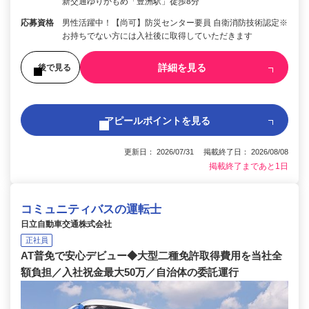
新交通ゆりかもめ「豊洲駅」徒歩8分
応募資格
男性活躍中！【尚可】防災センター要員 自衛消防技術認定※
お持ちでない方には入社後に取得していただきます
詳細を見る
後で見る
アピールポイントを見る
更新日： 2026/07/31 掲載終了日： 2026/08/08
掲載終了まであと1日
コミュニティバスの運転士
日立自動車交通株式会社
正社員
AT普免で安心デビュー◆大型二種免許取得費用を当社全
額負担／入社祝金最大50万／自治体の委託運行