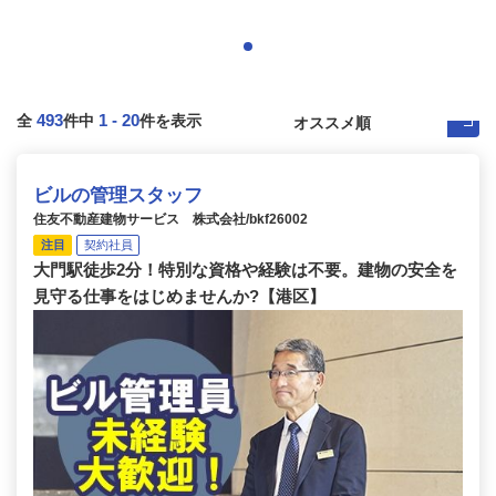
493
1
-
20
全
件中
件を表示
ビルの管理スタッフ
住友不動産建物サービス 株式会社/bkf26002
注目
契約社員
大門駅徒歩2分！特別な資格や経験は不要。建物の安全を
見守る仕事をはじめませんか?【港区】