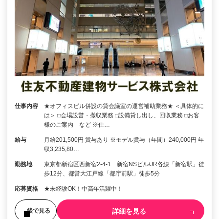
仕事内容
★オフィスビル併設の貸会議室の運営補助業務★ ＜具体的に
は＞ □会場設営・撤収業務 □設備貸し出し、回収業務 □お客
様のご案内 など ※仕…
給与
月給201,500円 賞与あり ※モデル賞与（年間）240,000円 年
収3,235,80…
勤務地
東京都新宿区西新宿2-4-1 新宿NSビル/JR各線「新宿駅」徒
歩12分、都営大江戸線「都庁前駅」徒歩5分
応募資格
★未経験OK！中高年活躍中！
詳細を見る
後で見る