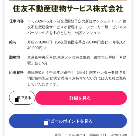
仕事内容
＼＼2026年6月下旬管理開始予定の新規マンション！／／ 住
友不動産建物サービスが管理する、 ファミリー層・ビジネス
パーソンの方を中心とした、分譲マンション…
給与
月給270,000円 （深夜勤務固定手当29,000円含む） 年収3,2
40,000円 ※…
勤務地
東京都中央区月島/東京メトロ有楽町線、都営大江戸線「月島
駅」徒歩5分
応募資格
未経験歓迎！中高年活躍中！【尚可】防災センター要員 自衛
消防技術認定 防火管理者※お持ちでない方には入社後に取得
していただきます。
詳細を見る
後で見る
アピールポイントを見る
更新日： 2026/07/31 掲載終了日： 2026/08/08