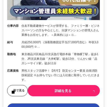
仕事内容
住友不動産建物サービスが管理する、 ファミリー層・ビジネ
スパーソンの方を中心とした、分譲マンションの管理人さん
業務をお任せします。 ＜具体的には＞ □…
給与
月給250,000円 （深夜勤務固定手当27,000円含む） 年収3,0
00,000円 ※…
勤務地
東京都品川区南品川/京浜急行電鉄本線「青物横丁駅」徒歩1
分、JR京浜東北線「大井町駅」徒歩13分、りんかい線「品
川シーサイド駅」徒歩11分
応募資格
男性スタッフ活躍中！【尚可】 防災センター要員 自衛消防
技術認定 ※お持ちでない方には入社後に取得していただきま
す。
詳細を見る
後で見る