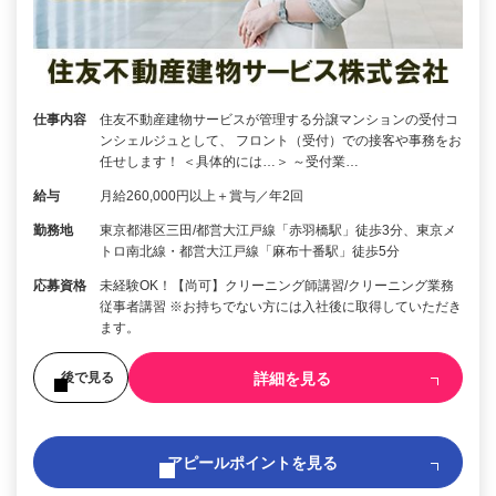
仕事内容
住友不動産建物サービスが管理する分譲マンションの受付コ
ンシェルジュとして、 フロント（受付）での接客や事務をお
任せします！ ＜具体的には…＞ ～受付業…
給与
月給260,000円以上＋賞与／年2回
勤務地
東京都港区三田/都営大江戸線「赤羽橋駅」徒歩3分、東京メ
トロ南北線・都営大江戸線「麻布十番駅」徒歩5分
応募資格
未経験OK！【尚可】クリーニング師講習/クリーニング業務
従事者講習 ※お持ちでない方には入社後に取得していただき
ます。
詳細を見る
後で見る
アピールポイントを見る