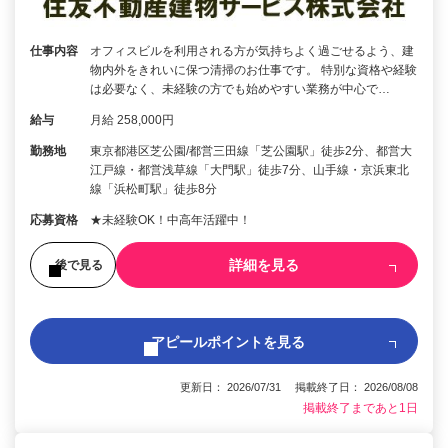
仕事内容
オフィスビルを利用される方が気持ちよく過ごせるよう、建
物内外をきれいに保つ清掃のお仕事です。 特別な資格や経験
は必要なく、未経験の方でも始めやすい業務が中心で…
給与
月給 258,000円
勤務地
東京都港区芝公園/都営三田線「芝公園駅」徒歩2分、都営大
江戸線・都営浅草線「大門駅」徒歩7分、山手線・京浜東北
線「浜松町駅」徒歩8分
応募資格
★未経験OK！中高年活躍中！
詳細を見る
後で見る
アピールポイントを見る
更新日： 2026/07/31 掲載終了日： 2026/08/08
掲載終了まであと1日