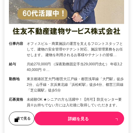
仕事内容
オフィスビル・商業施設の運営を支えるフロントスタッフと
して、建物の安全管理やテナント対応、施設管理業務をお任
せします。 建物を利用されるお客様やテナントの皆様…
給与
月給270,000円 （深夜勤務固定手当29,000円含む） 年収3,2
40,000円 ※…
勤務地
東京都港区芝大門/都営大江戸線・都営浅草線「大門駅」徒歩
2分、山手線・京浜東北線「浜松町駅」徒歩4分、都営三田線
「芝公園駅」徒歩5分
応募資格
未経験OK ★シニアの方も活躍中！【尚可】防災センター要
員※お持ちでない方には入社後に取得していただきます。
詳細を見る
後で見る