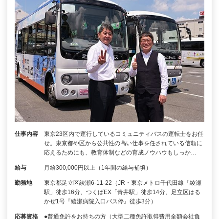
仕事内容
東京23区内で運行しているコミュニティバスの運転士をお任
せ。東京都や区から公共性の高い仕事を任されている信頼に
応えるためにも、教育体制などの育成ノウハウもしっか…
給与
月給300,000円以上（1年間の給与補填）
勤務地
東京都足立区綾瀬6-11-22（JR・東京メトロ千代田線「綾瀬
駅」徒歩16分、つくばEX「青井駅」徒歩14分、足立区はる
かぜ1号『綾瀬病院入口バス停』徒歩3分）
応募資格
●普通免許をお持ちの方（大型二種免許取得費用全額会社負