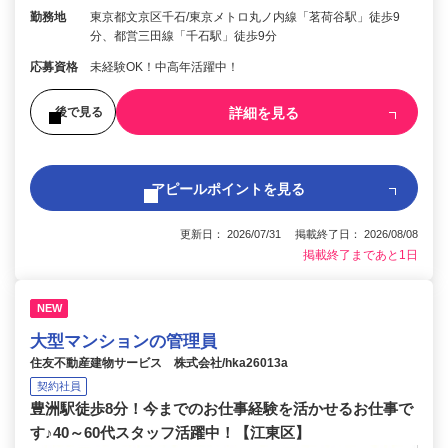
勤務地
東京都文京区千石/東京メトロ丸ノ内線「茗荷谷駅」徒歩9
分、都営三田線「千石駅」徒歩9分
応募資格
未経験OK！中高年活躍中！
詳細を見る
後で見る
アピールポイントを見る
更新日： 2026/07/31 掲載終了日： 2026/08/08
掲載終了まであと1日
NEW
大型マンションの管理員
住友不動産建物サービス 株式会社/hka26013a
契約社員
豊洲駅徒歩8分！今までのお仕事経験を活かせるお仕事で
す♪40～60代スタッフ活躍中！【江東区】