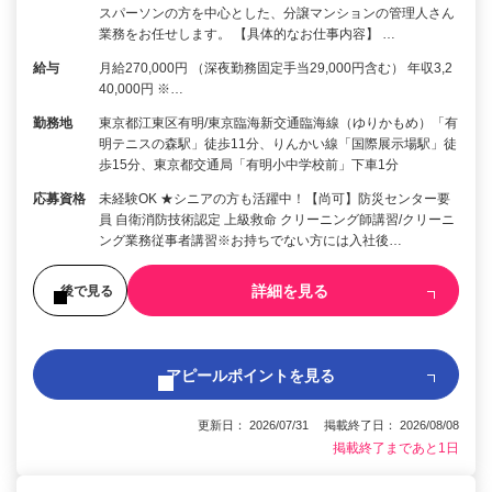
スパーソンの方を中心とした、分譲マンションの管理人さん
業務をお任せします。 【具体的なお仕事内容】 …
給与
月給270,000円 （深夜勤務固定手当29,000円含む） 年収3,2
40,000円 ※…
勤務地
東京都江東区有明/東京臨海新交通臨海線（ゆりかもめ）「有
明テニスの森駅」徒歩11分、りんかい線「国際展示場駅」徒
歩15分、東京都交通局「有明小中学校前」下車1分
応募資格
未経験OK ★シニアの方も活躍中！【尚可】防災センター要
員 自衛消防技術認定 上級救命 クリーニング師講習/クリーニ
ング業務従事者講習※お持ちでない方には入社後…
詳細を見る
後で見る
アピールポイントを見る
更新日： 2026/07/31 掲載終了日： 2026/08/08
掲載終了まであと1日