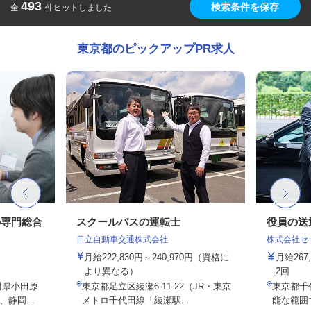
493
検索条件を保存
全
件ヒットしました
東京都のピックアップPR求人
の専門総合
スクールバスの運転士
役員の送
日立自動車交通株式会社
株式会社セー
月給222,830円～240,970円（資格に
月給26
より異なる）
2回
川県小田原
東京都足立区綾瀬6-11-22（JR・東京
東京都千
静岡...
メトロ千代田線「綾瀬駅...
能な範囲