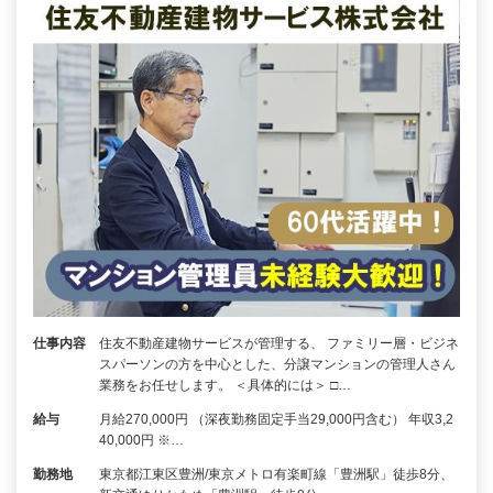
仕事内容
住友不動産建物サービスが管理する、 ファミリー層・ビジネ
スパーソンの方を中心とした、分譲マンションの管理人さん
業務をお任せします。 ＜具体的には＞ □…
給与
月給270,000円 （深夜勤務固定手当29,000円含む） 年収3,2
40,000円 ※…
勤務地
東京都江東区豊洲/東京メトロ有楽町線「豊洲駅」徒歩8分、