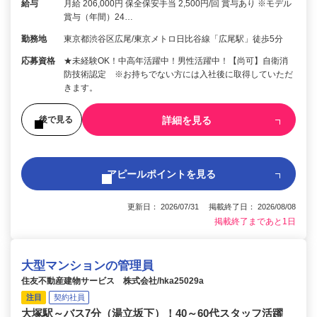
給与
月給 206,000円 保全保安手当 2,500円/回 賞与あり ※モデル
賞与（年間）24…
勤務地
東京都渋谷区広尾/東京メトロ日比谷線「広尾駅」徒歩5分
応募資格
★未経験OK！中高年活躍中！男性活躍中！【尚可】自衛消
防技術認定 ※お持ちでない方には入社後に取得していただ
きます。
詳細を見る
後で見る
アピールポイントを見る
更新日： 2026/07/31 掲載終了日： 2026/08/08
掲載終了まであと1日
大型マンションの管理員
住友不動産建物サービス 株式会社/hka25029a
注目
契約社員
大塚駅～バス7分（湯立坂下）！40～60代スタッフ活躍