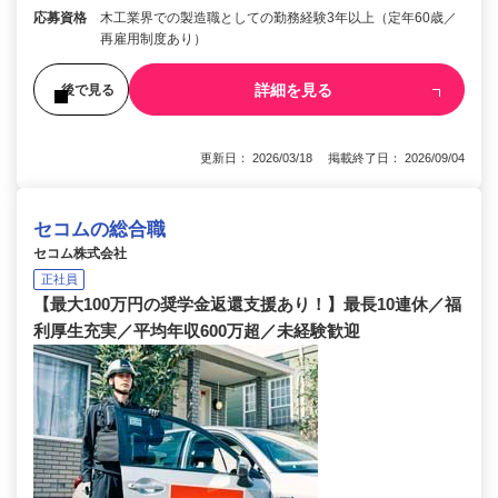
応募資格
木工業界での製造職としての勤務経験3年以上（定年60歳／
再雇用制度あり）
詳細を見る
後で見る
更新日： 2026/03/18 掲載終了日： 2026/09/04
セコムの総合職
セコム株式会社
正社員
【最大100万円の奨学金返還支援あり！】最長10連休／福
利厚生充実／平均年収600万超／未経験歓迎