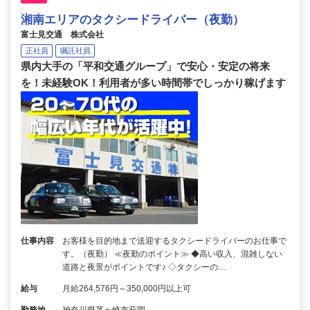
湘南エリアのタクシードライバー（夜勤）
富士見交通 株式会社
正社員
嘱託社員
県内大手の「平和交通グループ」で安心・安定の将来
を！未経験OK！利用者が多い時間帯でしっかり稼げます
仕事内容
お客様を目的地まで送迎するタクシードライバーのお仕事で
す。（夜勤） ≪夜勤のポイント≫ ◆高い収入、混雑しない
道路と夜景がポイントです♪ ◇タクシーの…
給与
月給264,576円～350,000円以上可