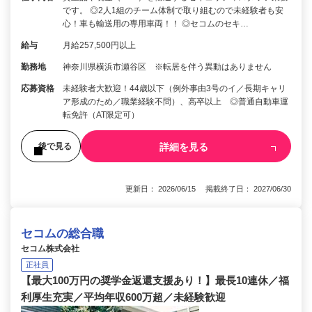
です。 ◎2人1組のチーム体制で取り組むので未経験者も安
心！車も輸送用の専用車両！！ ◎セコムのセキ…
給与
月給257,500円以上
勤務地
神奈川県横浜市瀬谷区 ※転居を伴う異動はありません
応募資格
未経験者大歓迎！44歳以下（例外事由3号のイ／長期キャリ
ア形成のため／職業経験不問）、高卒以上 ◎普通自動車運
転免許（AT限定可）
詳細を見る
後で見る
更新日： 2026/06/15 掲載終了日： 2027/06/30
セコムの総合職
セコム株式会社
正社員
【最大100万円の奨学金返還支援あり！】最長10連休／福
利厚生充実／平均年収600万超／未経験歓迎