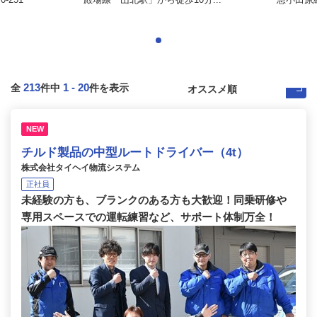
213
1
-
20
全
件中
件を表示
NEW
チルド製品の中型ルートドライバー（4t）
株式会社タイヘイ物流システム
正社員
未経験の方も、ブランクのある方も大歓迎！同乗研修や
専用スペースでの運転練習など、サポート体制万全！