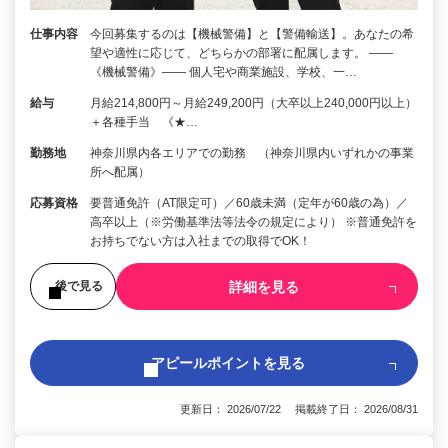
仕事内容
今回募集するのは【機械警備】と【警備輸送】。あなたの希
望や適性に応じて、どちらかの部署に配属します。 ――
《機械警備》―― 個人宅や商業施設、学校、一…
給与
月給214,800円～月給249,200円（大卒以上240,000円以上）
＋各種手当 《★…
勤務地
神奈川県内各エリアでの勤務 （神奈川県内いずれかの事業
所へ配属）
応募資格
要普通免許（AT限定可）／60歳未満（定年が60歳の為）／
高卒以上（※労働基準法等法令の規定により） ※普通免許を
お持ちでない方は入社までの取得でOK！
詳細を見る
後で見る
アピールポイントを見る
更新日： 2026/07/22 掲載終了日： 2026/08/31