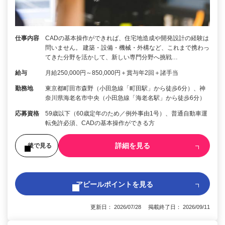
仕事内容
CADの基本操作ができれば、住宅地造成や開発設計の経験は
問いません。 建築・設備・機械・外構など、これまで携わっ
てきた分野を活かして、新しい専門分野へ挑戦…
給与
月給250,000円～850,000円＋賞与年2回＋諸手当
勤務地
東京都町田市森野（小田急線「町田駅」から徒歩6分）、神
奈川県海老名市中央（小田急線「海老名駅」から徒歩6分）
応募資格
59歳以下（60歳定年のため／例外事由1号）、普通自動車運
転免許必須、CADの基本操作ができる方
詳細を見る
後で見る
アピールポイントを見る
更新日： 2026/07/28 掲載終了日： 2026/09/11