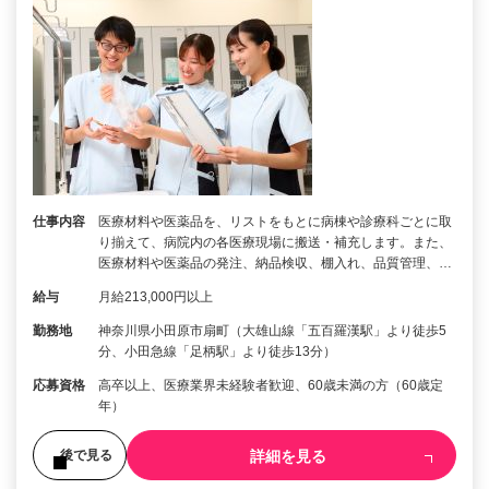
仕事内容
医療材料や医薬品を、リストをもとに病棟や診療科ごとに取
り揃えて、病院内の各医療現場に搬送・補充します。また、
医療材料や医薬品の発注、納品検収、棚入れ、品質管理、…
給与
月給213,000円以上
勤務地
神奈川県小田原市扇町（大雄山線「五百羅漢駅」より徒歩5
分、小田急線「足柄駅」より徒歩13分）
応募資格
高卒以上、医療業界未経験者歓迎、60歳未満の方（60歳定
年）
詳細を見る
後で見る