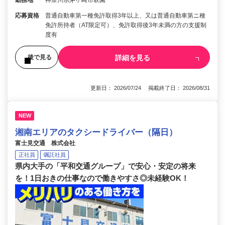
勤務地
神奈川県茅ヶ崎市萩園
応募資格
普通自動車第一種免許取得3年以上、又は普通自動車第ニ種
免許所持者（AT限定可）、免許取得後3年未満の方の支援制
度有
詳細を見る
後で見る
更新日： 2026/07/24 掲載終了日： 2026/08/31
NEW
湘南エリアのタクシードライバー（隔日）
富士見交通 株式会社
正社員
嘱託社員
県内大手の「平和交通グループ」で安心・安定の将来
を！1日おきの仕事なので働きやすさ◎未経験OK！