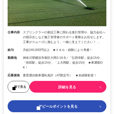
仕事内容
スプリンクラーの新設工事に関わる進行管理や、協力会社へ
の指示出しなど施工管理者のサポート業務をお任せします。
工事がスムーズに進むよう、一緒に支えてください！ …
給与
月給240,000円以上 ★スキル・経験により考慮！
勤務地
神奈川県横浜市南区大岡3-16-8／「弘明寺駅」徒歩15分、
「蒔田駅」徒歩15分、「上大岡駅」徒歩15分 ★車通勤O
K！
応募資格
要普通自動車運転免許（AT限定可） ★未経験歓迎！
詳細を見る
後で見る
アピールポイントを見る