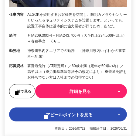
仕事内容
ALSOKを契約するお客様先を訪問し、防犯カメラやセンサー
といったセキュリティシステムを設置します。といっても、
設置工事自体は基本的に協力業者が行うため、あなた…
給与
月給209,300円～月給243,700円（大卒以上234,500円以上）
＋各種手当 《★…
勤務地
神奈川県内各エリアでの勤務 （神奈川県内いずれかの事業
所へ配属）
応募資格
要普通免許（AT限定可）／60歳未満（定年が60歳の為）／
高卒以上（※労働基準法等法令の規定により） ※普通免許を
お持ちでない方は入社までの取得でOK！
詳細を見る
後で見る
アピールポイントを見る
更新日： 2026/07/22 掲載終了日： 2026/08/31