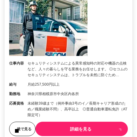
仕事内容
セキュリティシステムによる異常感知時の対応や機器の点検
など、人々の暮らしを守る業務をお任せします。 ◎セコムの
セキュリティシステムは、トラブルを未然に防ぐため…
給与
月給257,500円以上
勤務地
神奈川県相模原市中央区内各所
応募資格
未経験39歳まで（例外事由3号のイ／長期キャリア形成のた
め／職業経験不問）、高卒以上 ◎普通自動車運転免許（AT
限定可）
詳細を見る
後で見る