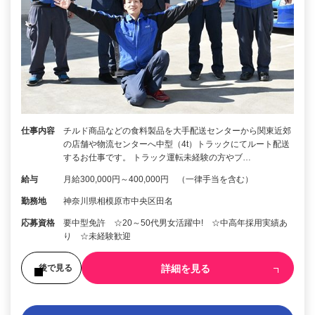
仕事内容
チルド商品などの食料製品を大手配送センターから関東近郊
の店舗や物流センターへ中型（4t）トラックにてルート配送
するお仕事です。 トラック運転未経験の方やブ…
給与
月給300,000円～400,000円 （一律手当を含む）
勤務地
神奈川県相模原市中央区田名
応募資格
要中型免許 ☆20～50代男女活躍中! ☆中高年採用実績あ
り ☆未経験歓迎
詳細を見る
後で見る