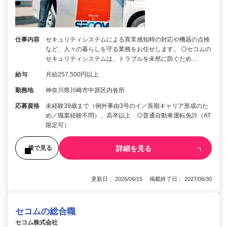
仕事内容
セキュリティシステムによる異常感知時の対応や機器の点検
など、人々の暮らしを守る業務をお任せします。 ◎セコムの
セキュリティシステムは、トラブルを未然に防ぐため…
給与
月給257,500円以上
勤務地
神奈川県川崎市中原区内各所
応募資格
未経験39歳まで（例外事由3号のイ／長期キャリア形成のた
め／職業経験不問）、高卒以上 ◎普通自動車運転免許（AT
限定可）
詳細を見る
後で見る
更新日： 2026/06/15 掲載終了日： 2027/06/30
セコムの総合職
セコム株式会社