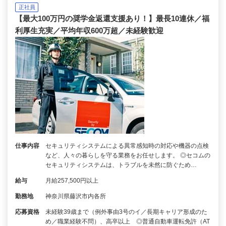
正社員
【最大100万円の奨学金返還支援あり！】最長10連休／福
利厚生充実／平均年収600万超／未経験歓迎
仕事内容
セキュリティシステムによる異常感知時の対応や機器の点検
など、人々の暮らしを守る業務をお任せします。 ◎セコムの
セキュリティシステムは、トラブルを未然に防ぐため…
給与
月給257,500円以上
勤務地
神奈川県藤沢市内各所
応募資格
未経験39歳まで（例外事由3号のイ／長期キャリア形成のた
め／職業経験不問）、高卒以上 ◎普通自動車運転免許（AT