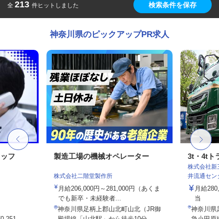
213
検索条件を保存
全
件ヒットしました
神奈川県のピックアップPR求人
タッフ
製造工場の機械オペレーター
3t・4
株式会社新
株式会社二階堂製作所
井流通セン
月給206,000円～281,000円（あくま
月給280
でも新卒・未経験者...
当
神奈川県足柄上郡山北町山北（JR御
神奈川県
-251
殿場線「山北駅」から徒歩10分...
急小田原