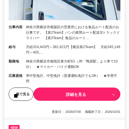
仕事内容
神奈川県横浜市都築区の営業所における食品ルート配送のお
仕事です。 【第2Team】パンの夜間ルート配送3tトラックド
ライバー 【第3Team】食品のルート…
給与
月給324,443円～381,621円【横浜第2Team】 月給345,146
円～405,…
勤務地
神奈川県横浜市都筑区東方町63（JR「鴨居駅」より車で10
分） ★マイカー・バイク通勤OK
応募資格
準中型免許、中型免許（普通運転免許でもOK） ★学歴不
問
詳細を見る
後で見る
更新日： 2026/07/30 掲載終了日： 2026/10/31
NEW