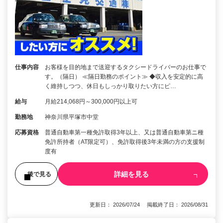
仕事内容
お客様を目的地まで送迎するタクシードライバーのお仕事で
す。（隔日） ≪隔日勤務のポイント≫ ◆収入を安定的に高
く維持しつつ、休日もしっかり取りたい方にピ…
給与
月給214,068円～300,000円以上可
勤務地
神奈川県平塚市中堂
応募資格
普通自動車第一種免許取得3年以上、又は普通自動車第ニ種
免許所持者（AT限定可）、免許取得後3年未満の方の支援制
度有
詳細を見る
後で見る
更新日： 2026/07/24 掲載終了日： 2026/08/31