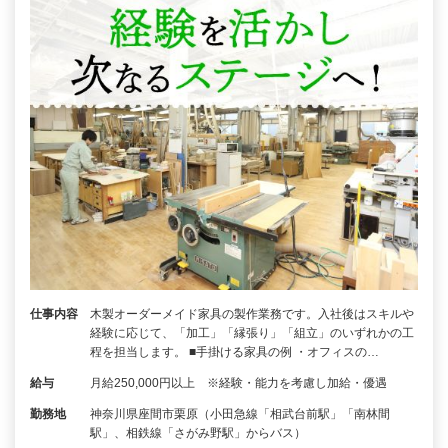
仕事内容
木製オーダーメイド家具の製作業務です。入社後はスキルや
経験に応じて、「加工」「縁張り」「組立」のいずれかの工
程を担当します。 ■手掛ける家具の例 ・オフィスの…
給与
月給250,000円以上 ※経験・能力を考慮し加給・優遇
勤務地
神奈川県座間市栗原（小田急線「相武台前駅」「南林間
駅」、相鉄線「さがみ野駅」からバス）