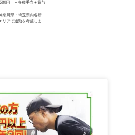
ーフティ /sh-y
住友不動産建物サービス株式会社/hcf25
67,580円 ＋各種手当＋賞与
014a
月給225,000円以上＋賞与／年2回
・神奈川県・埼玉県内各所
圏エリアで通勤を考慮しま
神奈川県横浜市中区吉浜町/JR根岸
線「石川町」徒歩1分