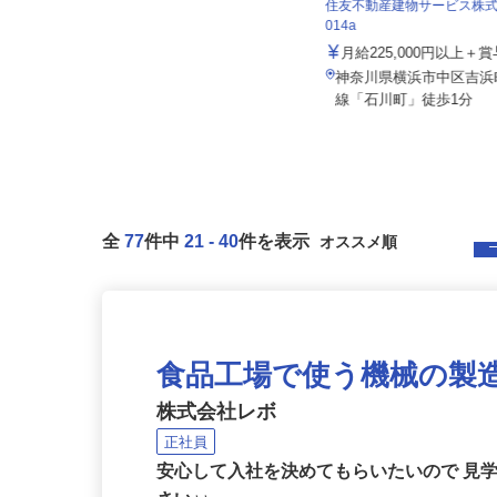
株式会社セーフティ /sh-y
住友不動産建物サービス株式会
月給267,580円 ＋各種手当＋賞与
014a
年2回
月給225,000円以上
東京都・神奈川県・埼玉県内各所
※首都圏エリアで通勤を考慮しま
神奈川県横浜市中区吉浜
す...
線「石川町」徒歩1分
全
77
件中
21
-
40
件を表示
食品工場で使う機械の製
株式会社レボ
正社員