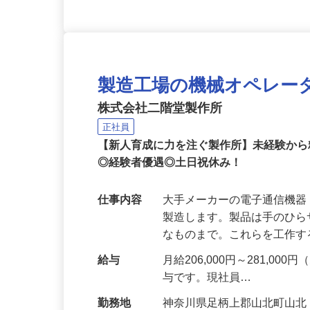
製造工場の機械オペレー
株式会社二階堂製作所
正社員
【新人育成に力を注ぐ製作所】未経験か
◎経験者優遇◎土日祝休み！
仕事内容
大手メーカーの電子通信機
製造します。製品は手のひ
なものまで。これらを工作
給与
月給206,000円～281,