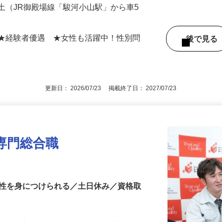
（JR御殿場線「山北駅」から徒歩10
土（JR御殿場線「駿河小山駅」から車5
 ★経験者優遇 ★女性も活躍中！性別問
後で見
！
更新日： 2026/07/23 掲載終了日： 2027/07/23
専門総合職
門性を身につけられる／土日休み／資格取