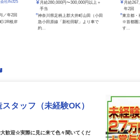
大井流通センター
株式会社セ
社/hcf25
月給280,000円〜300,000円以上＋
月給2
手当
年2回
＋賞与／年2回
神奈川県足柄上郡大井町山田（小田
東京都
町/JR根岸
急小田原線「新松田駅」より車で
※首都
約...
す...
造スタッフ（未経験OK）