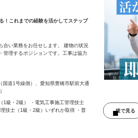
ッフ
きる！これまでの経験を活かしてステップ
ち合い業務をお任せします。 建物の状況
画・管理するポジションです。工事は協力
…
-6（国道1号線側）、愛知県豊橋市駅前大通
4階）
（1級・2級） ・電気工事施工管理技士
管理技士（1級・2級）いずれか取得 ・普
後で見