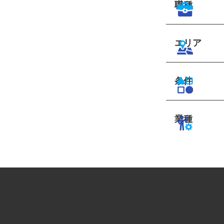
職種
エリア
条件
業種