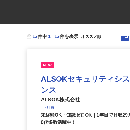
全
13
件中
1
-
13
件を表示
NEW
ALSOKセキュリティシ
ンス
ALSOK株式会社
正社員
未経験OK・知識ゼロOK｜1年目で月収29
0代多数活躍中！