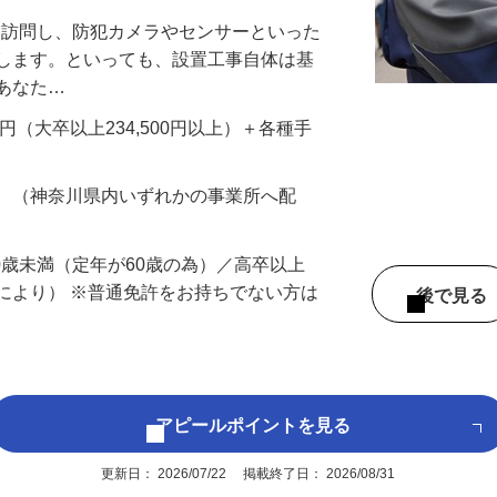
先を訪問し、防犯カメラやセンサーといった
置します。といっても、設置工事自体は基
、あなた…
700円（大卒以上234,500円以上）＋各種手
務 （神奈川県内いずれかの事業所へ配
60歳未満（定年が60歳の為）／高卒以上
により） ※普通免許をお持ちでない方は
後で見
アピールポイントを見る