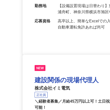
給与
月給246,000円～490,00
勤務地
【設備設置現場は日替わり
浦舟町、神奈川県横浜市旭
応募資格
高卒以上、簡単なExcel
自動車運転免許あれば尚可
NEW
建設関係の現場代理人
株式会社イミ電気
正社員