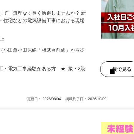
祝休み×残業ほぼなし！裁量ある働き方が
して、無理なく長く活躍しませんか？ 新
舗・住宅などの電気設備工事における現場
…
円以上
野（小田急小田原線「相武台前駅」から徒
工・電気工事経験がある方 ★1級・2級
後で見
！
更新日： 2026/08/04 掲載終了日： 2026/10/09