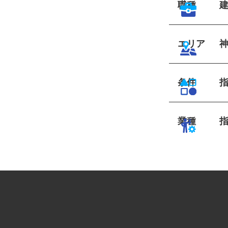
職種
エリア
条件
業種