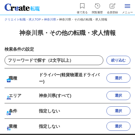
後で見る
閲覧履歴
会員登録
メニュー
クリエイト転職・求人TOP
＞
神奈川県
＞
神奈川県・その他の転職・求人情報
神奈川県・その他の転職・求人情報
検索条件の設定
絞り込む
ドライバー(軽貨物運送ドライバ
職種
選択
ー)
エリア
神奈川県(すべて)
選択
条件
指定しない
選択
業種
指定しない
選択