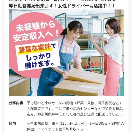
即日勤務開始出来ます！女性ドライバーも活躍中！！
仕事内容
手で運べる小物サイズの荷物（野菜・果物、電子部品など）
の配送業務です。主に空港や流通センターなどで荷物を積み
込み、神奈川県を中心とした都内及び近県に配送していた…
給与
完全出来高制 ※月収25万円以上可！（平日週5日・8時間の
稼働）／＜スポット便平均月収＞フ…