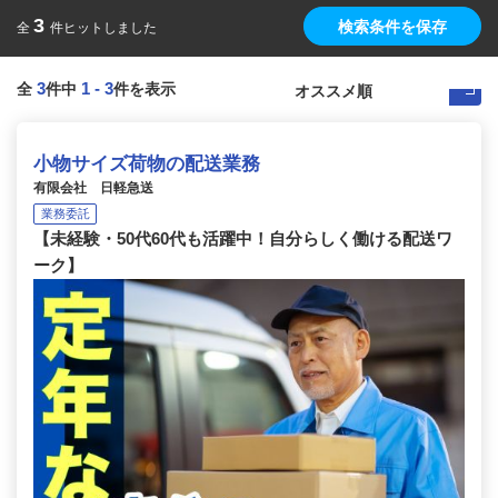
3
検索条件を保存
全
件ヒットしました
3
1
-
3
全
件中
件を表示
小物サイズ荷物の配送業務
有限会社 日軽急送
業務委託
【未経験・50代60代も活躍中！自分らしく働ける配送ワ
ーク】