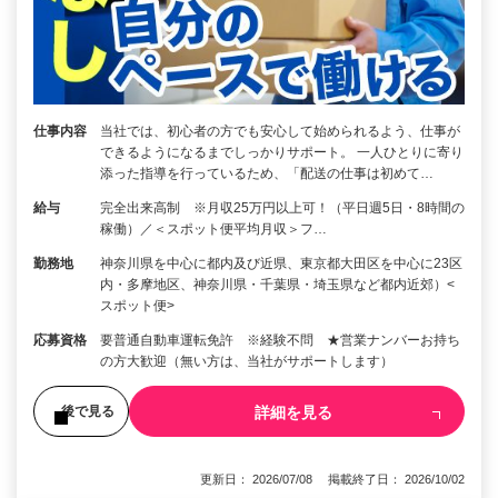
仕事内容
当社では、初心者の方でも安心して始められるよう、仕事が
できるようになるまでしっかりサポート。 一人ひとりに寄り
添った指導を行っているため、「配送の仕事は初めて…
給与
完全出来高制 ※月収25万円以上可！（平日週5日・8時間の
稼働）／＜スポット便平均月収＞フ…
勤務地
神奈川県を中心に都内及び近県、東京都大田区を中心に23区
内・多摩地区、神奈川県・千葉県・埼玉県など都内近郊）<
スポット便>
応募資格
要普通自動車運転免許 ※経験不問 ★営業ナンバーお持ち
の方大歓迎（無い方は、当社がサポートします）
詳細を見る
後で見る
更新日： 2026/07/08 掲載終了日： 2026/10/02