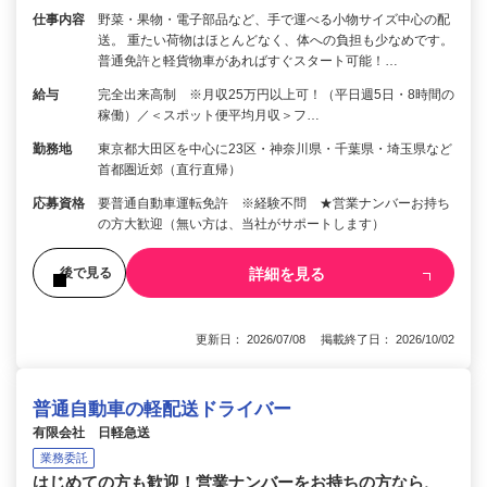
仕事内容
野菜・果物・電子部品など、手で運べる小物サイズ中心の配
送。 重たい荷物はほとんどなく、体への負担も少なめです。
普通免許と軽貨物車があればすぐスタート可能！…
給与
完全出来高制 ※月収25万円以上可！（平日週5日・8時間の
稼働）／＜スポット便平均月収＞フ…
勤務地
東京都大田区を中心に23区・神奈川県・千葉県・埼玉県など
首都圏近郊（直行直帰）
応募資格
要普通自動車運転免許 ※経験不問 ★営業ナンバーお持ち
の方大歓迎（無い方は、当社がサポートします）
詳細を見る
後で見る
更新日： 2026/07/08 掲載終了日： 2026/10/02
普通自動車の軽配送ドライバー
有限会社 日軽急送
業務委託
はじめての方も歓迎！営業ナンバーをお持ちの方なら、