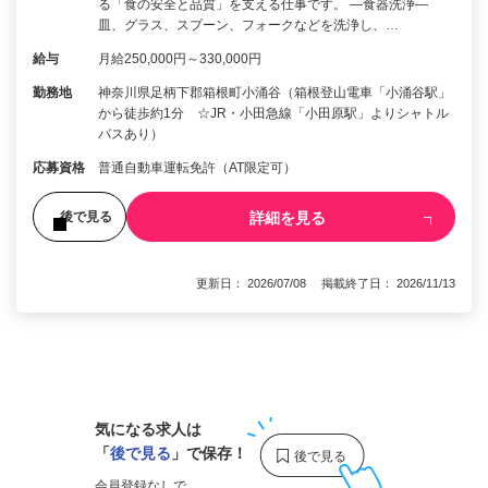
る「食の安全と品質」を支える仕事です。 ―食器洗浄―
皿、グラス、スプーン、フォークなどを洗浄し、…
給与
月給250,000円～330,000円
勤務地
神奈川県足柄下郡箱根町小涌谷（箱根登山電車「小涌谷駅」
から徒歩約1分 ☆JR・小田急線「小田原駅」よりシャトル
バスあり）
応募資格
普通自動車運転免許（AT限定可）
詳細を見る
後で見る
更新日： 2026/07/08 掲載終了日： 2026/11/13
1
気になる求人は
「
後で見る
」で保存！
会員登録なしで、