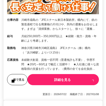
仕事内容
川崎市扇島の「JFEスチール東日本製鉄所」構内にて、鉄の
製造過程で出る廃棄物の片付けや、所内の運搬をお任せしま
す。まずは「清掃業務」からスタートし、徐々に「運搬…
給与
月給250,000円～350,000円以上 ★経験・能力・資格・年
齢により考慮します。
勤務地
神奈川県川崎市川崎区扇島1 JFEスチール（株）構内
（「浜川崎駅」よりバス15分）
応募資格
未経験大歓迎、資格一切不問（普通免許も不要）、学歴不
問 ★20代～60代まで幅広く活躍中！ ★入社後に様々な資
格取得の支援を行っています。（費用の全てを会社負担…
詳細を見る
後で見る
更新日： 2026/07/22 掲載終了日： 2027/01/08