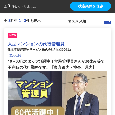
3
検索条件を保存
全
件ヒットしました
3
1
-
3
全
件中
件を表示
NEW
大型マンションの代行管理員
住友不動産建物サービス株式会社/hka30001a
契約社員
40～60代スタッフ活躍中！常駐管理員さんがお休み等で
不在時の代行勤務です。【東京都内・神奈川県内】