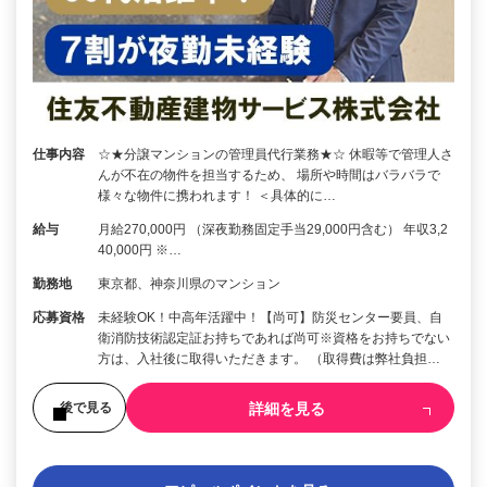
仕事内容
☆★分譲マンションの管理員代行業務★☆ 休暇等で管理人さ
んが不在の物件を担当するため、 場所や時間はバラバラで
様々な物件に携われます！ ＜具体的に…
給与
月給270,000円 （深夜勤務固定手当29,000円含む） 年収3,2
40,000円 ※…
勤務地
東京都、神奈川県のマンション
応募資格
未経験OK！中高年活躍中！【尚可】防災センター要員、自
衛消防技術認定証お持ちであれば尚可※資格をお持ちでない
方は、入社後に取得いただきます。 （取得費は弊社負担…
詳細を見る
後で見る