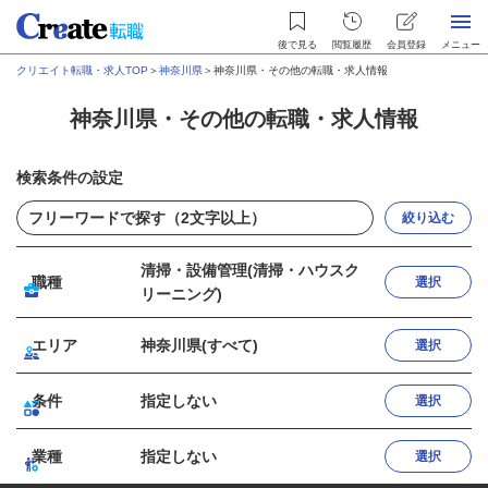
後で見る
閲覧履歴
会員登録
メニュー
クリエイト転職・求人TOP
＞
神奈川県
＞
神奈川県・その他の転職・求人情報
神奈川県・その他の転職・求人情報
検索条件の設定
絞り込む
清掃・設備管理(清掃・ハウスク
職種
選択
リーニング)
エリア
神奈川県(すべて)
選択
条件
指定しない
選択
業種
指定しない
選択