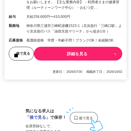
をお願いします。 【主な業務内容】 ・利用者さまの健康管
理（ルーティーンワーク中心） ・おむつ交…
給与
月給256,600円〜410,000円
勤務地
神奈川県三浦市三崎町諸磯1523-1（京浜急行「三崎口駅」よ
り京浜急行バス「油壺京急マリーナ」から徒歩1分 ）
応募資格
看護師資格 学歴・年齢不問！ブランクOK！未経験OK
詳細を見る
後で見る
更新日： 2026/07/30 掲載終了日： 2026/10/02
1
気になる求人は
「
後で見る
」で保存！
会員登録なしで、