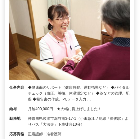
仕事内容
◆健康面のサポート（健康観察、運動指導など） ◆バイタル
チェック（血圧、脈拍、体温測定など） ◆薬などの管理、配
薬 ◆報告書の作成、PCデータ入力 …
給与
月給400,000円 ★大幅に賃上げしました！
勤務地
神奈川県綾瀬市深谷南3-17-1（小田急江ノ島線「長後駅」よ
りバス「大法寺」下車徒歩10分）
応募資格
正看護師・准看護師