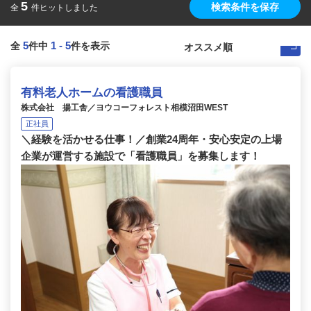
5
検索条件を保存
全
件ヒットしました
5
1
-
5
全
件中
件を表示
有料老人ホームの看護職員
株式会社 揚工舎／ヨウコーフォレスト相模沼田WEST
正社員
＼経験を活かせる仕事！／創業24周年・安心安定の上場
企業が運営する施設で「看護職員」を募集します！