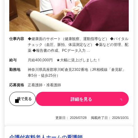
仕事内容
◆健康面のサポート（健康観察、運動指導など） ◆バイタル
チェック（血圧、脈拍、体温測定など） ◆薬などの管理、配
薬 ◆報告書の作成、PCデータ入力 …
給与
月給400,000円 ★大幅に賃上げしました！
勤務地
神奈川県高座郡寒川町倉見2302番地（JR相模線「倉見駅」
車5分・徒歩25分）
応募資格
正看護師・准看護師
詳細を見る
後で見る
更新日： 2026/07/28 掲載終了日： 2026/10/31
介護付有料老人ホームの看護師