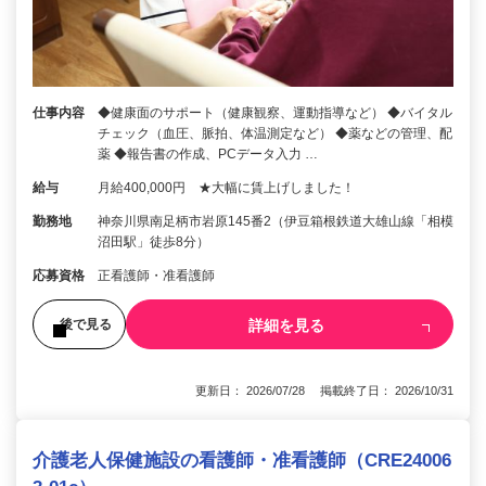
仕事内容
◆健康面のサポート（健康観察、運動指導など） ◆バイタル
チェック（血圧、脈拍、体温測定など） ◆薬などの管理、配
薬 ◆報告書の作成、PCデータ入力 …
給与
月給400,000円 ★大幅に賃上げしました！
勤務地
神奈川県南足柄市岩原145番2（伊豆箱根鉄道大雄山線「相模
沼田駅」徒歩8分）
応募資格
正看護師・准看護師
詳細を見る
後で見る
更新日： 2026/07/28 掲載終了日： 2026/10/31
介護老人保健施設の看護師・准看護師（CRE24006