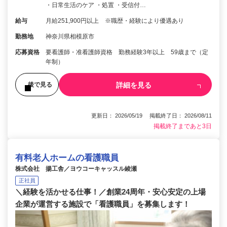
・日常生活のケア ・処置 ・受信付…
給与
月給251,900円以上 ※職歴・経験により優遇あり
勤務地
神奈川県相模原市
応募資格
要看護師・准看護師資格 勤務経験3年以上 59歳まで（定
年制）
詳細を見る
後で見る
更新日： 2026/05/19 掲載終了日： 2026/08/11
掲載終了まであと3日
有料老人ホームの看護職員
株式会社 揚工舎／ヨウコーキャッスル綾瀬
正社員
＼経験を活かせる仕事！／創業24周年・安心安定の上場
企業が運営する施設で「看護職員」を募集します！