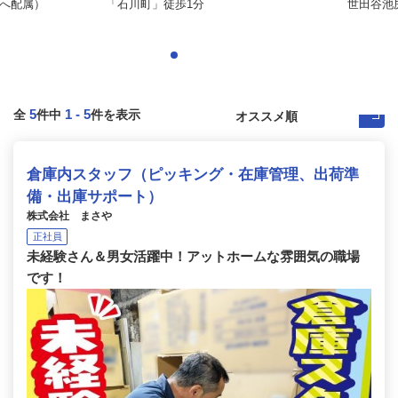
へ配属）
「石川町」徒歩1分
世田谷池
5
1
-
5
全
件中
件を表示
倉庫内スタッフ（ピッキング・在庫管理、出荷準
備・出庫サポート）
株式会社 まさや
正社員
未経験さん＆男女活躍中！アットホームな雰囲気の職場
です！