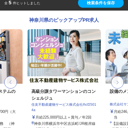
5
検索条件を保存
全
件ヒットしました
神奈川県のピックアップPR求人
ステムの
高級分譲タワーマンションのコン
設備のメ
シェルジュ
株式会社サ
住友不動産建物サービス株式会社/hcf2501
4a
,700円（大
月給246
月給225,000円以上＋賞与／年2回
当
務 （神
神奈川県横浜市中区吉浜町/JR根岸線
【設備設