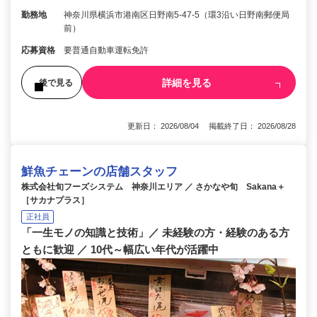
勤務地
神奈川県横浜市港南区日野南5-47-5（環3沿い日野南郵便局
前）
応募資格
要普通自動車運転免許
詳細を見る
後で見る
更新日： 2026/08/04 掲載終了日： 2026/08/28
鮮魚チェーンの店舗スタッフ
株式会社旬フーズシステム 神奈川エリア ／ さかなや旬 Sakana＋
［サカナプラス］
正社員
「一生モノの知識と技術」／ 未経験の方・経験のある方
ともに歓迎 ／ 10代～幅広い年代が活躍中