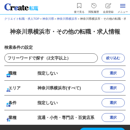
後で見る
閲覧履歴
会員登録
メニュー
クリエイト転職・求人TOP
＞
神奈川県
＞
神奈川県横浜市
＞
神奈川県横浜市・その他の転職・求人
神奈川県横浜市・その他の転職・求人情報
検索条件の設定
絞り込む
職種
指定しない
選択
エリア
神奈川県横浜市(すべて)
選択
条件
指定しない
選択
業種
流通・小売・専門店・百貨店系
選択