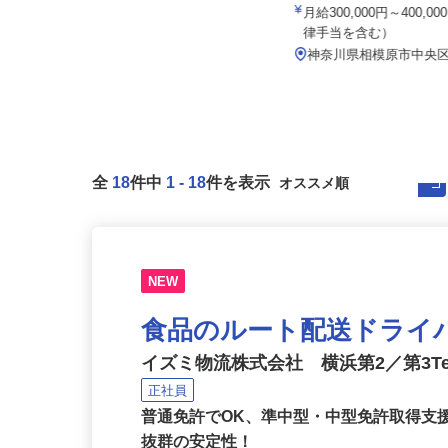
株式会社サカイアゼットロジ
株式会社タイヘイ物流シス
月給380,000円以上
月給300,000円～400,
律手当を含む）
神奈川県相模原市中央区田名1910-6
「上溝駅」より車で11分...
神奈川県相模原市中央
全
18
件中
1
-
18
件を表示
NEW
食品のルート配送ドライ
イズミ物流株式会社 横浜第2／第3T
正社員
普通免許でOK、準中型・中型免許取得支