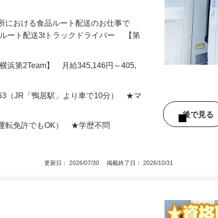
業所における食品ルート配送のお仕事で
夜間ルート配送3tトラックドライバー 【第
円【横浜第2Team】 月給345,146円～405,
63（JR「鴨居駅」より車で10分） ★マ
後で見
運転免許でもOK） ★学歴不問
更新日： 2026/07/30 掲載終了日： 2026/10/31