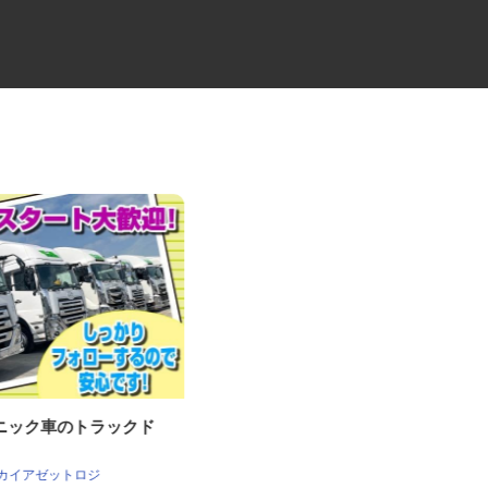
5tユニック車のトラックド
チルド製品の中型ルートドライ
ー
バー（4t）