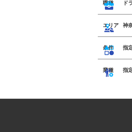
職種
ド
エリア
神
条件
指
業種
指