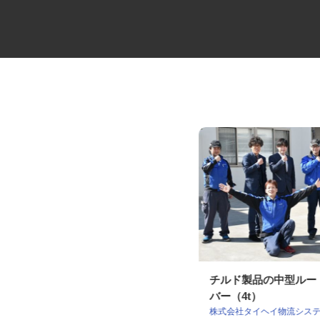
3t・5tユニック車のトラックド
チルド製品の中型ル
ライバー
バー（4t）