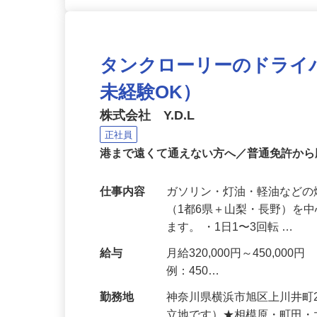
タンクローリーのドライ
未経験OK）
株式会社 Y.D.L
正社員
港まで遠くて通えない⽅へ／普通免許から
仕事内容
ガソリン・灯油・軽油などの
（1都6県＋⼭梨・⻑野）を
ます。 ・1⽇1〜3回転 …
給与
月給320,000円～450,0
例：450…