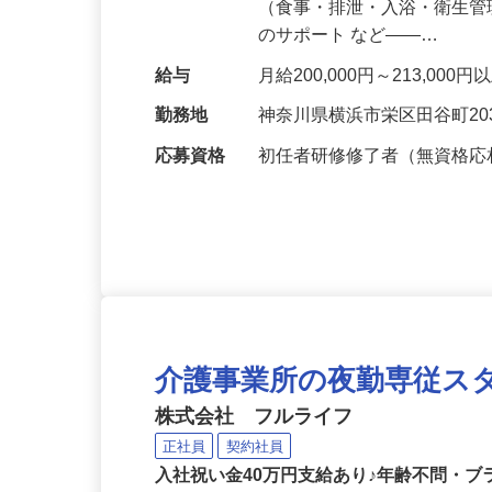
仕事内容
介護老人保健施設での介護の
（食事・排泄・入浴・衛生管
のサポート など――…
給与
月給200,000円～213,00
勤務地
神奈川県横浜市栄区田谷町203
応募資格
初任者研修修了者（無資格
介護事業所の夜勤専従ス
株式会社 フルライフ
正社員
契約社員