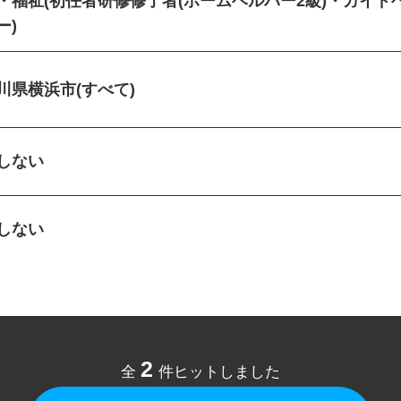
・福祉(初任者研修修了者(ホームヘルパー2級)・ガイ
ー)
川県横浜市(すべて)
定しない
定しない
2
全
件ヒットしました