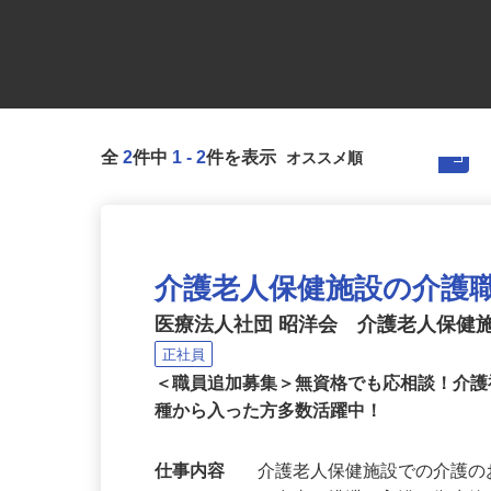
全
2
件中
1
-
2
件を表示
介護老人保健施設の介護
医療法人社団 昭洋会 介護老人保健
正社員
＜職員追加募集＞無資格でも応相談！介
種から入った方多数活躍中！