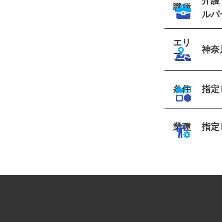
介護
職種
ルパ
エリ
神奈
ア
条件
指
業種
指