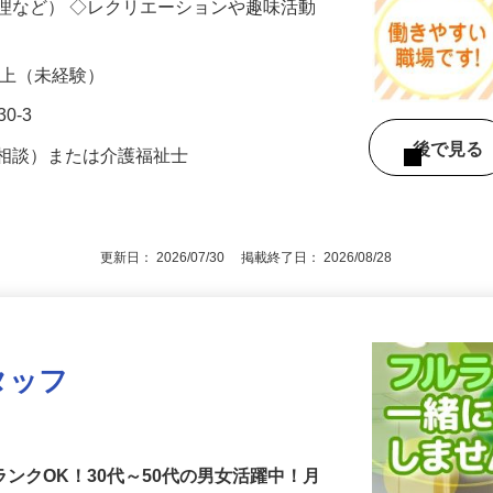
お仕事 ＜具体的には……＞ ◇身体介護
理など） ◇レクリエーションや趣味活動
0円以上（未経験）
0-3
後で見
応相談）または介護福祉士
更新日： 2026/07/30 掲載終了日： 2026/08/28
タッフ