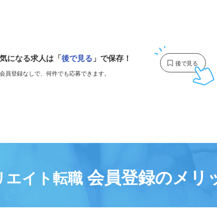
1
気になる求人は
「
後で見る
」で保存！
会員登録なしで、
何件でも応募できます。
会員登録のメリ
リエイト転職