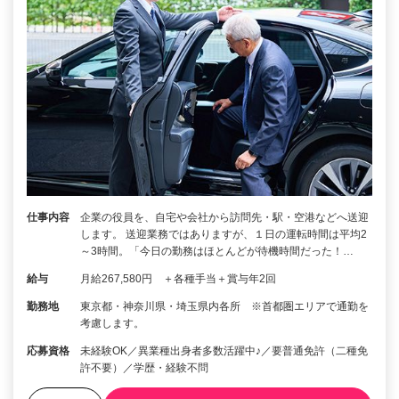
仕事内容
企業の役員を、自宅や会社から訪問先・駅・空港などへ送迎
します。 送迎業務ではありますが、１日の運転時間は平均2
～3時間。「今日の勤務はほとんどが待機時間だった！…
給与
月給267,580円 ＋各種手当＋賞与年2回
勤務地
東京都・神奈川県・埼玉県内各所 ※首都圏エリアで通勤を
考慮します。
応募資格
未経験OK／異業種出身者多数活躍中♪／要普通免許（二種免
許不要）／学歴・経験不問