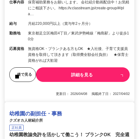
仕事内容
保育補助業務をお願いします。 会社紹介動画配信中！お気軽
にご相談下さい。 https://v.classtream.jp/create-group/#/pl
a…
給与
月給220,000円以上（賞与年2ヶ月分）
勤務地
東京都足立区梅田4丁目／東武伊勢崎線「梅島駅」より徒歩1
0分
応募資格
無資格OK・ブランクある方もOK ★入社後、子育て支援員
資格を取得して頂きます（取得費全額会社負担） ★保育士
資格がれば大歓迎
詳細を見る
後で見る
更新日： 2026/04/08 掲載終了日： 2027/04/02
幼稚園の副担任・事務
クズオカ人材紹介所
正社員
幼稚園教諭免許を活かして働こう！ ブランクOK 完全週