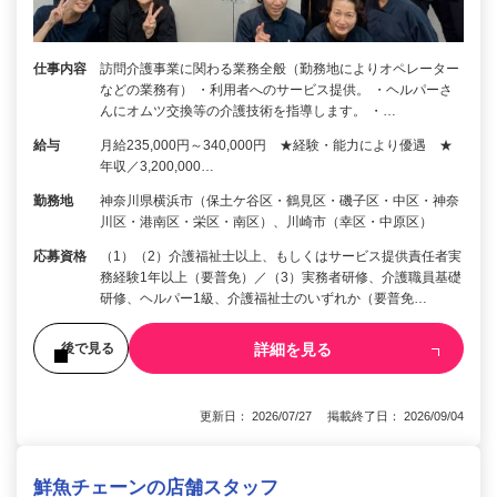
仕事内容
訪問介護事業に関わる業務全般（勤務地によりオペレーター
などの業務有） ・利用者へのサービス提供。 ・ヘルパーさ
んにオムツ交換等の介護技術を指導します。 ・…
給与
月給235,000円～340,000円 ★経験・能力により優遇 ★
年収／3,200,000…
勤務地
神奈川県横浜市（保土ケ谷区・鶴見区・磯子区・中区・神奈
川区・港南区・栄区・南区）、川崎市（幸区・中原区）
応募資格
（1）（2）介護福祉士以上、もしくはサービス提供責任者実
務経験1年以上（要普免）／（3）実務者研修、介護職員基礎
研修、ヘルパー1級、介護福祉士のいずれか（要普免…
詳細を見る
後で見る
更新日： 2026/07/27 掲載終了日： 2026/09/04
鮮魚チェーンの店舗スタッフ