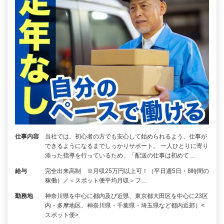
仕事内容
当社では、初心者の方でも安心して始められるよう、仕事が
できるようになるまでしっかりサポート。 一人ひとりに寄り
添った指導を行っているため、「配送の仕事は初めて…
給与
完全出来高制 ※月収25万円以上可！（平日週5日・8時間の
稼働）／＜スポット便平均月収＞フ…
勤務地
神奈川県を中心に都内及び近県、東京都大田区を中心に23区
内・多摩地区、神奈川県・千葉県・埼玉県など都内近郊）<
スポット便>