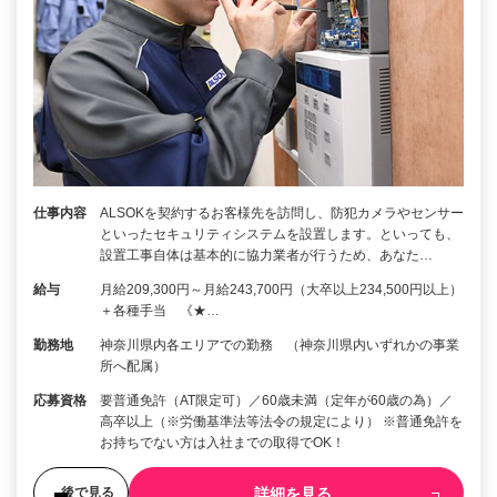
仕事内容
ALSOKを契約するお客様先を訪問し、防犯カメラやセンサー
といったセキュリティシステムを設置します。といっても、
設置工事自体は基本的に協力業者が行うため、あなた…
給与
月給209,300円～月給243,700円（大卒以上234,500円以上）
＋各種手当 《★…
勤務地
神奈川県内各エリアでの勤務 （神奈川県内いずれかの事業
所へ配属）
応募資格
要普通免許（AT限定可）／60歳未満（定年が60歳の為）／
高卒以上（※労働基準法等法令の規定により） ※普通免許を
お持ちでない方は入社までの取得でOK！
詳細を見る
後で見る