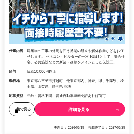
仕事内容
建築物の工事の外周を囲う足場の組立や解体作業などをお任
せします。 ゼネコン・ビルダーの一次下請けとして、集合住
宅、公共施設などの新築・改修をメインとした仮設工…
給与
日給10,000円以上
勤務地
東京都八王子市打越町、他東京都内、神奈川県、千葉県、埼
玉県、山梨県、静岡県 各地
応募資格
年齢・資格不問、普通自動車運転免許あれば尚可
詳細を見る
後で見る
更新日： 2026/06/15 掲載終了日： 2027/06/25