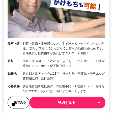
仕事内容
野菜・果物・電子部品など、手で運べる小物サイズ中心の配
送。 重たい荷物はほとんどなく、体への負担も少なめです。
普通免許と軽貨物車があればすぐスタート可能！…
給与
完全出来高制 ※月収25万円以上可！（平日週5日・8時間の
稼働）／＜スポット便平均月収＞フ…
勤務地
東京都大田区を中心に23区・神奈川県・千葉県・埼玉県など
首都圏近郊（直行直帰）
応募資格
要普通自動車運転免許 ※経験不問 ★営業ナンバーお持ち
の方大歓迎（無い方は、当社がサポートします）
詳細を見る
後で見る