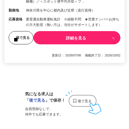
稼働）／＜スポット便平均月収＞フ…
勤務地
神奈川県を中心に都内及び近県（直行直帰）
応募資格
要普通自動車運転免許 ※経験不問 ★営業ナンバーお持ち
の方大歓迎（無い方は、当社がサポートします）
詳細を見る
後で見る
更新日： 2026/07/08 掲載終了日： 2026/10/02
1
気になる求人は
「
後で見る
」で保存！
会員登録なしで、
何件でも応募できます。