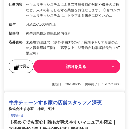
仕事内容
セキュリティシステムによる異常感知時の対応や機器の点検
など、人々の暮らしを守る業務をお任せします。 ◎セコムの
セキュリティシステムは、トラブルを未然に防ぐため…
給与
月給257,500円以上
勤務地
神奈川県横浜市鶴見区内各所
応募資格
未経験39歳まで（例外事由3号のイ／長期キャリア形成のた
め／職業経験不問）、高卒以上 ◎普通自動車運転免許（AT
限定可）
詳細を見る
後で見る
更新日： 2026/06/15 掲載終了日： 2027/06/30
牛丼チェーンすき家の店舗スタッフ／深夜
株式会社 すき家 神奈川支社
契約社員
【初めてでも安心】誰もが覚えやすいマニュアル確立｜
平均年齢49.1歳｜最大9連休可｜契約社員