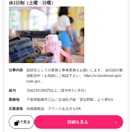
休2日制（土曜・日曜）
仕事内容
副担任としての業務と事務業務をお願いします。 会社紹介動
画配信中！お気軽にご相談下さい。 https://v.classtream.jp/cr
eate-gro…
給与
月給250,000円以上（賞与年2ヶ月分）
勤務地
千葉県船橋市三山／京成松戸線「習志野駅」より車5分
応募資格
幼稚園教諭 ブランクある方もOK
詳細を見る
後で見る