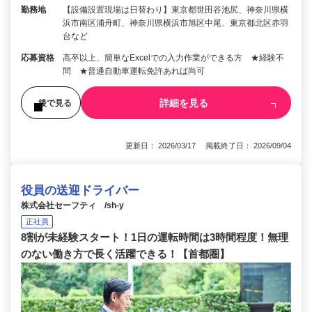
勤務地
【設備設置現場は日替わり】東京都世田谷池尻、神奈川県横
浜市南区浦舟町、神奈川県横浜市旭区中尾、東京都北区赤羽
台など
応募資格
高卒以上、簡単なExcelでの入力作業ができる方 ★経験不
問 ★普通自動車運転免許あれば尚可
詳細を見る
後で見る
更新日： 2026/03/17 掲載終了日： 2026/09/04
役員の送迎ドライバー
株式会社セーフティ /sh-y
正社員
8割が未経験スタート！1日の運転時間は3時間程度！無理
のない働き方で長く活躍できる！【首都圏】