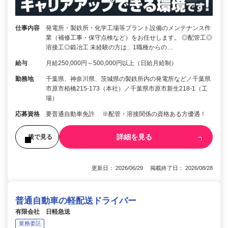
仕事内容
発電所・製鉄所・化学工場等プラント設備のメンテナンス作
業（補修工事・保守点検など）をお任せします。 ◎配管工◎
溶接工◎鍛冶工 未経験の方は、1職種からの…
給与
月給250,000円～500,000円以上（日給月給制）
勤務地
千葉県、神奈川県、茨城県の製鉄所内の発電所など／千葉県
市原市栢橋215-173（本社）／千葉県市原市新生218-1（工
場）
応募資格
要普通自動車免許 ※配管・溶接関係の資格ある方優遇！
詳細を見る
後で見る
更新日： 2026/06/29 掲載終了日： 2026/08/28
普通自動車の軽配送ドライバー
有限会社 日軽急送
業務委託