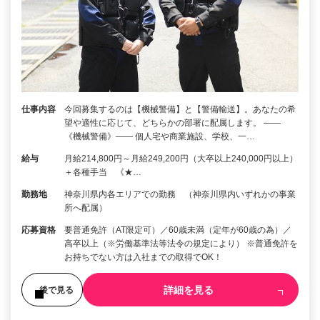
仕事内容
今回募集するのは【機械警備】と【警備輸送】。あなたの希
望や適性に応じて、どちらかの部署に配属します。 ――
《機械警備》―― 個人宅や商業施設、学校、一…
給与
月給214,800円～月給249,200円（大卒以上240,000円以上）
＋各種手当 《★…
勤務地
神奈川県内各エリアでの勤務 （神奈川県内いずれかの事業
所へ配属）
応募資格
要普通免許（AT限定可）／60歳未満（定年が60歳の為）／
高卒以上（※労働基準法等法令の規定により） ※普通免許を
お持ちでない方は入社までの取得でOK！
詳細を見る
後で見る