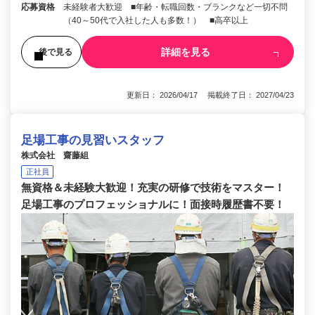
応募資格
未経験者大歓迎 ■年齢・転職回数・ブランクなど一切不問
（40～50代で入社した人も多数！） ■高卒以上
詳細を見る
後で見る
更新日： 2026/04/17 掲載終了日： 2027/04/23
足場工事の見習いスタッフ
株式会社 齋藤組
正社員
無資格＆未経験大歓迎！充実の研修で技術をマスター！
足場工事のプロフェッショナルに！面接時履歴書不要！