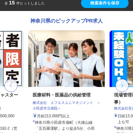
15
検索条件を保存
全
件ヒットしました
神奈川県のピックアップPR求人
ジャスター
医療材料・医薬品の供給管理
現場管理
事）
株式会社 エフエスユニマネジメント ＜
所
小田原市立病院＞
株式会社安
0,000
月給213,000円以上
日給13
上も可
神奈川県小田原市扇町（大雄山線
92-2（営
「五百羅漢駅」より徒歩5分、小田
神奈川県