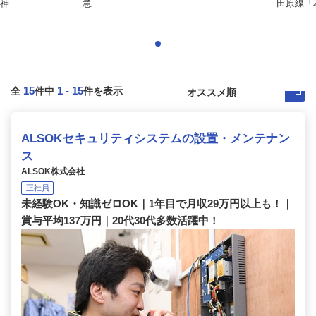
...
急...
田原線「本
15
1
-
15
全
件中
件を表示
ALSOKセキュリティシステムの設置・メンテナン
ス
ALSOK株式会社
正社員
未経験OK・知識ゼロOK｜1年目で月収29万円以上も！｜
賞与平均137万円｜20代30代多数活躍中！