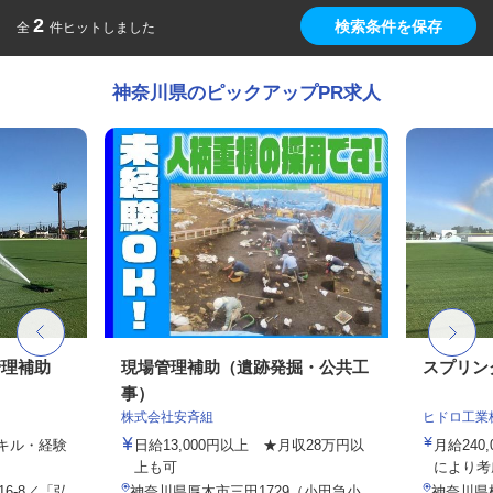
2
検索条件を保存
全
件ヒットしました
神奈川県のピックアップPR求人
管理補助
現場管理補助（遺跡発掘・公共工
スプリン
事）
株式会社安斉組
ヒドロ工業
スキル・経験
日給13,000円以上 ★月収28万円以
月給24
上も可
により考
6-8／「弘
神奈川県厚木市三田1729（小田急小
神奈川県横