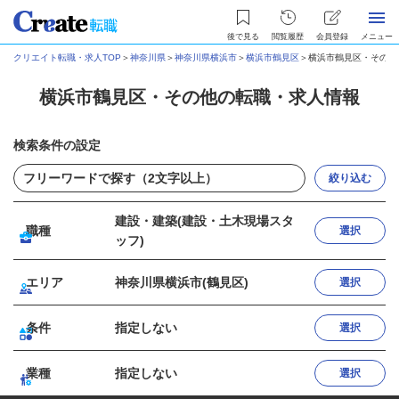
後で見る
閲覧履歴
会員登録
メニュー
クリエイト転職・求人TOP
＞
神奈川県
＞
神奈川県横浜市
＞
横浜市鶴見区
＞
横浜市鶴見区・その他
横浜市鶴見区・その他の転職・求人情報
検索条件の設定
絞り込む
建設・建築(建設・土木現場スタ
職種
選択
ッフ)
エリア
神奈川県横浜市(鶴見区)
選択
条件
指定しない
選択
業種
指定しない
選択