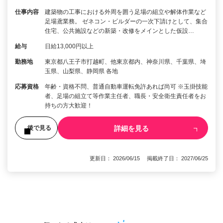
仕事内容
建築物の工事における外周を囲う足場の組立や解体作業など
足場鳶業務。 ゼネコン・ビルダーの一次下請けとして、集合
住宅、公共施設などの新築・改修をメインとした仮設…
給与
日給13,000円以上
勤務地
東京都八王子市打越町、他東京都内、神奈川県、千葉県、埼
玉県、山梨県、静岡県 各地
応募資格
年齢・資格不問、普通自動車運転免許あれば尚可 ※玉掛技能
者、足場の組立て等作業主任者、職長・安全衛生責任者をお
持ちの方大歓迎！
詳細を見る
後で見る
更新日： 2026/06/15 掲載終了日： 2027/06/25
1