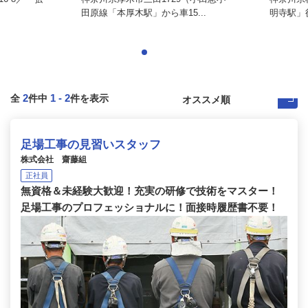
.
田原線「本厚木駅」から車15...
明寺駅」徒
2
1
-
2
全
件中
件を表示
足場工事の見習いスタッフ
株式会社 齋藤組
正社員
無資格＆未経験大歓迎！充実の研修で技術をマスター！
足場工事のプロフェッショナルに！面接時履歴書不要！