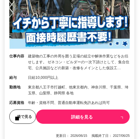
仕事内容
建築物の工事の外周を囲う足場の組立や解体作業などをお任
せします。 ゼネコン・ビルダーの一次下請けとして、集合住
宅、公共施設などの新築・改修をメインとした仮設工…
給与
日給10,000円以上
勤務地
東京都八王子市打越町、他東京都内、神奈川県、千葉県、埼
玉県、山梨県、静岡県 各地
応募資格
年齢・資格不問、普通自動車運転免許あれば尚可
詳細を見る
後で見る
更新日： 2026/06/15 掲載終了日： 2027/06/25