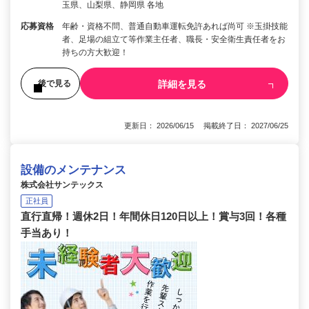
玉県、山梨県、静岡県 各地
応募資格
年齢・資格不問、普通自動車運転免許あれば尚可 ※玉掛技能
者、足場の組立て等作業主任者、職長・安全衛生責任者をお
持ちの方大歓迎！
詳細を見る
後で見る
更新日： 2026/06/15 掲載終了日： 2027/06/25
設備のメンテナンス
株式会社サンテックス
正社員
直行直帰！週休2日！年間休日120日以上！賞与3回！各種
手当あり！