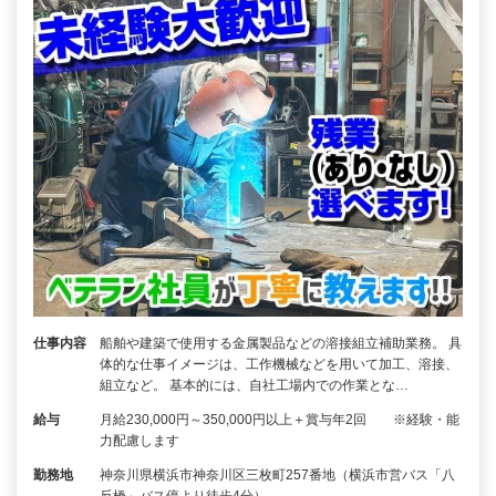
仕事内容
船舶や建築で使用する金属製品などの溶接組立補助業務。 具
体的な仕事イメージは、工作機械などを用いて加工、溶接、
組立など。 基本的には、自社工場内での作業とな…
給与
月給230,000円～350,000円以上＋賞与年2回 ※経験・能
力配慮します
勤務地
神奈川県横浜市神奈川区三枚町257番地（横浜市営バス「八