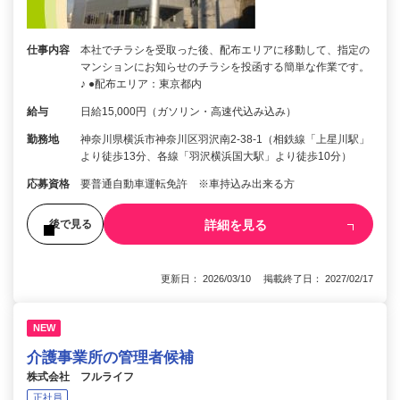
仕事内容
本社でチラシを受取った後、配布エリアに移動して、指定の
マンションにお知らせのチラシを投函する簡単な作業です。
♪ ●配布エリア：東京都内
給与
日給15,000円（ガソリン・高速代込み込み）
勤務地
神奈川県横浜市神奈川区羽沢南2-38-1（相鉄線「上星川駅」
より徒歩13分、各線「羽沢横浜国大駅」より徒歩10分）
応募資格
要普通自動車運転免許 ※車持込み出来る方
詳細を見る
後で見る
更新日： 2026/03/10 掲載終了日： 2027/02/17
NEW
介護事業所の管理者候補
株式会社 フルライフ
正社員