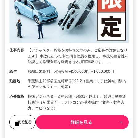
仕事内容
【アジャスター資格をお持ちの方のみ、ご応募の対象となり
ます】 事故にあった車の損害状態を鑑定し、事故の整合性を
確認して修理金額を確定させる損害調査です。 …
給与
報酬出来高制 月額報酬例500,000円〜1,000,000円
勤務地
千葉県山武郡横芝光町母子192-2（営業エリアは神奈川県内
各所※フルリモート対応）
応募資格
技術アジャスター資格必須（経験3年以上）、普通自動車運
転免許（AT限定可）、パソコンの基本操作（文字・数字入
力、コピペなど）
詳細を見る
後で見る