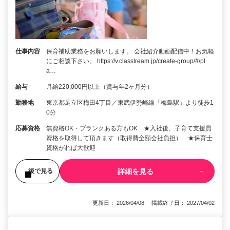
仕事内容
保育補助業務をお願いします。 会社紹介動画配信中！お気軽
にご相談下さい。 https://v.classtream.jp/create-group/#/pl
a…
給与
月給220,000円以上（賞与年2ヶ月分）
勤務地
東京都足立区梅田4丁目／東武伊勢崎線「梅島駅」より徒歩1
0分
応募資格
無資格OK・ブランクある方もOK ★入社後、子育て支援員
資格を取得して頂きます（取得費全額会社負担） ★保育士
資格がれば大歓迎
詳細を見る
後で見る
更新日： 2026/04/08 掲載終了日： 2027/04/02