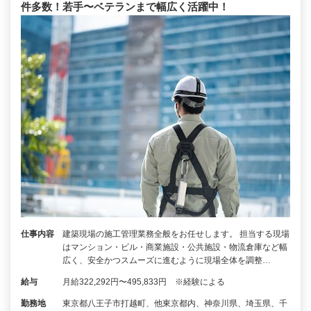
件多数！若手〜ベテランまで幅広く活躍中！
仕事内容
建築現場の施工管理業務全般をお任せします。 担当する現場
はマンション・ビル・商業施設・公共施設・物流倉庫など幅
広く、安全かつスムーズに進むように現場全体を調整…
給与
月給322,292円〜495,833円 ※経験による
勤務地
東京都八王子市打越町、他東京都内、神奈川県、埼玉県、千