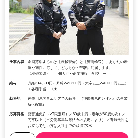
仕事内容
今回募集するのは【機械警備】と【警備輸送】。あなたの希
望や適性に応じて、どちらかの部署に配属します。 ――
《機械警備》―― 個人宅や商業施設、学校、一…
給与
月給214,800円～月給249,200円（大卒以上240,000円以上）
＋各種手当 《★…
勤務地
神奈川県内各エリアでの勤務 （神奈川県内いずれかの事業
所へ配属）
応募資格
要普通免許（AT限定可）／60歳未満（定年が60歳の為）／
高卒以上（※労働基準法等法令の規定により） ※普通免許を
お持ちでない方は入社までの取得でOK！