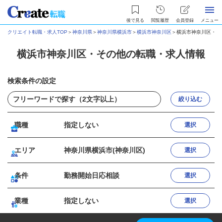
後で見る
閲覧履歴
会員登録
メニュー
クリエイト転職・求人TOP
＞
神奈川県
＞
神奈川県横浜市
＞
横浜市神奈川区
＞
横浜市神奈川区・そ
横浜市神奈川区・その他の転職・求人情報
検索条件の設定
絞り込む
職種
指定しない
選択
エリア
神奈川県横浜市(神奈川区)
選択
条件
勤務開始日応相談
選択
業種
指定しない
選択