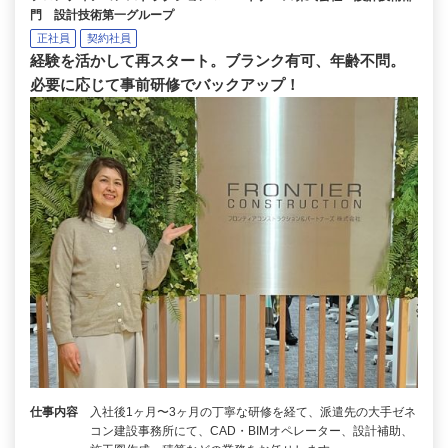
門 設計技術第一グループ
正社員
契約社員
経験を活かして再スタート。ブランク有可、年齢不問。
必要に応じて事前研修でバックアップ！
仕事内容
入社後1ヶ月〜3ヶ月の丁寧な研修を経て、派遣先の大手ゼネ
コン建設事務所にて、CAD・BIMオペレーター、設計補助、