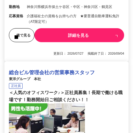
勤務地
神奈川県横浜市保土ケ谷区・中区・神奈川区・鶴見区
応募資格
介護福祉士の資格をお持ちの方 ★要普通自動車運転免許
（AT限定可）
詳細を見る
後で見る
更新日： 2026/07/27 掲載終了日： 2026/09/04
総合ビル管理会社の営業事務スタッフ
東洋グループ 本社
正社員
＜人気のオフィスワーク♪＞正社員募集！長期で働ける職
場です！勤務開始日ご相談ください！！