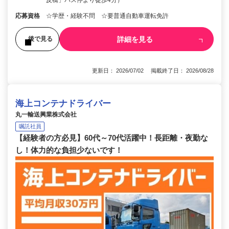
反橋」バス停より徒歩4分）
応募資格
☆学歴・経験不問 ☆要普通自動車運転免許
詳細を見る
後で見る
更新日： 2026/07/02 掲載終了日： 2026/08/28
海上コンテナドライバー
丸一輸送興業株式会社
嘱託社員
【経験者の方必見】60代～70代活躍中！長距離・夜勤な
し！体力的な負担少ないです！