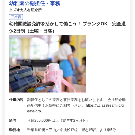
幼稚園の副担任・事務
クズオカ人材紹介所
正社員
幼稚園教諭免許を活かして働こう！ ブランクOK 完全週
休2日制（土曜・日曜）
仕事内容
副担任としての業務と事務業務をお願いします。 会社紹介動
画配信中！お気軽にご相談下さい。 https://v.classtream.jp/cr
eate-gro…
給与
月給250,000円以上（賞与年2ヶ月分）
勤務地
千葉県船橋市三山／京成松戸線「習志野駅」より車5分