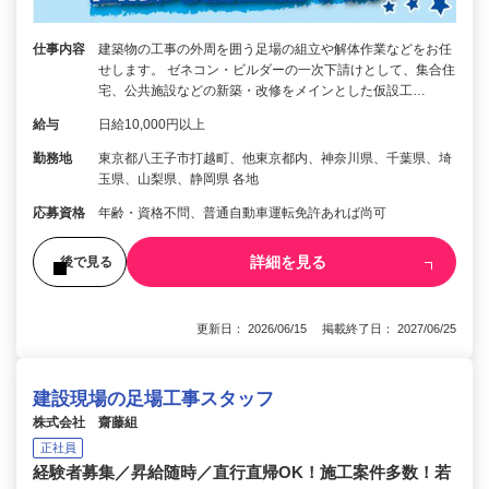
仕事内容
建築物の工事の外周を囲う足場の組立や解体作業などをお任
せします。 ゼネコン・ビルダーの一次下請けとして、集合住
宅、公共施設などの新築・改修をメインとした仮設工…
給与
日給10,000円以上
勤務地
東京都八王子市打越町、他東京都内、神奈川県、千葉県、埼
玉県、山梨県、静岡県 各地
応募資格
年齢・資格不問、普通自動車運転免許あれば尚可
詳細を見る
後で見る
更新日： 2026/06/15 掲載終了日： 2027/06/25
建設現場の足場工事スタッフ
株式会社 齋藤組
正社員
経験者募集／昇給随時／直行直帰OK！施工案件多数！若