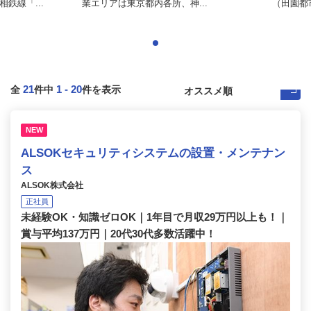
鉄線「...
業エリアは東京都内各所、神...
（田園都
21
1
-
20
全
件中
件を表示
NEW
ALSOKセキュリティシステムの設置・メンテナン
ス
ALSOK株式会社
正社員
未経験OK・知識ゼロOK｜1年目で月収29万円以上も！｜
賞与平均137万円｜20代30代多数活躍中！