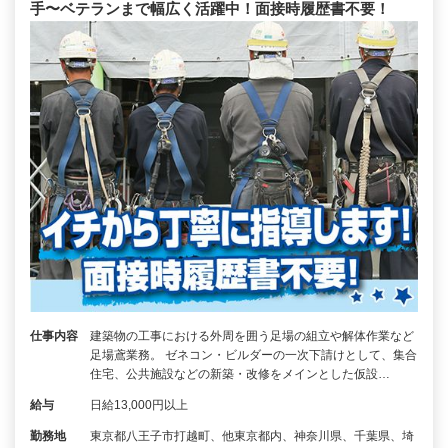
手〜ベテランまで幅広く活躍中！面接時履歴書不要！
仕事内容
建築物の工事における外周を囲う足場の組立や解体作業など
足場鳶業務。 ゼネコン・ビルダーの一次下請けとして、集合
住宅、公共施設などの新築・改修をメインとした仮設…
給与
日給13,000円以上
勤務地
東京都八王子市打越町、他東京都内、神奈川県、千葉県、埼