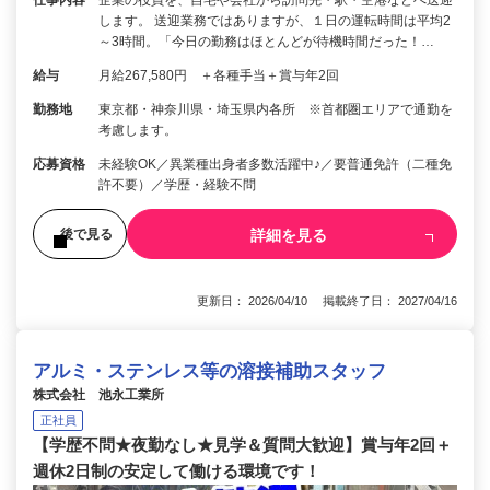
します。 送迎業務ではありますが、１日の運転時間は平均2
～3時間。「今日の勤務はほとんどが待機時間だった！…
給与
月給267,580円 ＋各種手当＋賞与年2回
勤務地
東京都・神奈川県・埼玉県内各所 ※首都圏エリアで通勤を
考慮します。
応募資格
未経験OK／異業種出身者多数活躍中♪／要普通免許（二種免
許不要）／学歴・経験不問
詳細を見る
後で見る
更新日： 2026/04/10 掲載終了日： 2027/04/16
アルミ・ステンレス等の溶接補助スタッフ
株式会社 池永工業所
正社員
【学歴不問★夜勤なし★見学＆質問大歓迎】賞与年2回＋
週休2日制の安定して働ける環境です！