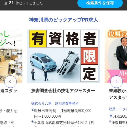
21
検索条件を保存
全
件ヒットしました
神奈川県のピックアップPR求人
製造スタッ
損害調査会社の技術アジャスター
未経験か
アスタッ
株式会社八車 越川調査事務所
双葉トータ
経験・能力を
報酬出来高制 月額報酬例500,000
円〜1,000,000円
月給26
急線「相
千葉県山武郡横芝光町母子192-2（営
神奈川県横