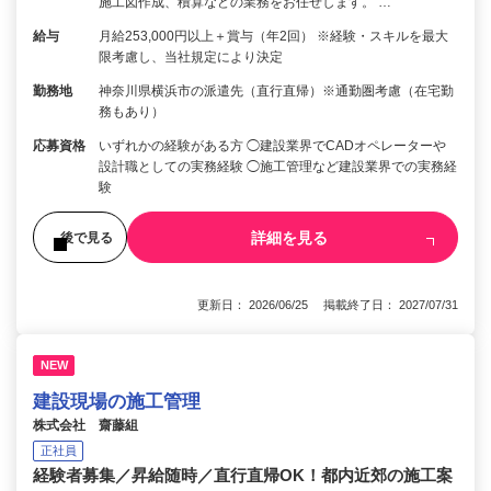
施工図作成、積算などの業務をお任せします。 …
給与
月給253,000円以上＋賞与（年2回） ※経験・スキルを最大
限考慮し、当社規定により決定
勤務地
神奈川県横浜市の派遣先（直行直帰）※通勤圏考慮（在宅勤
務もあり）
応募資格
いずれかの経験がある方 ◯建設業界でCADオペレーターや
設計職としての実務経験 ◯施工管理など建設業界での実務経
験
詳細を見る
後で見る
更新日： 2026/06/25 掲載終了日： 2027/07/31
NEW
建設現場の施工管理
株式会社 齋藤組
正社員
経験者募集／昇給随時／直行直帰OK！都内近郊の施工案