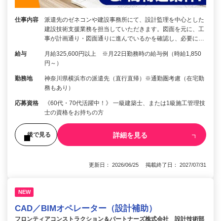
仕事内容
派遣先のゼネコンや建設事務所にて、設計監理を中心とした
建設技術支援業務を担当していただきます。図面を元に、工
事が計画通り・図面通りに進んでいるかを確認し、必要に…
給与
月給325,600円以上 ※月22日勤務時の給与例（時給1,850
円～）
勤務地
神奈川県横浜市の派遣先（直行直帰）※通勤圏考慮（在宅勤
務もあり）
応募資格
《60代・70代活躍中！》 一級建築士、または1級施工管理技
士の資格をお持ちの方
詳細を見る
後で見る
更新日： 2026/06/25 掲載終了日： 2027/07/31
NEW
CAD／BIMオペレーター（設計補助）
フロンティアコンストラクション＆パートナーズ株式会社 設計技術部