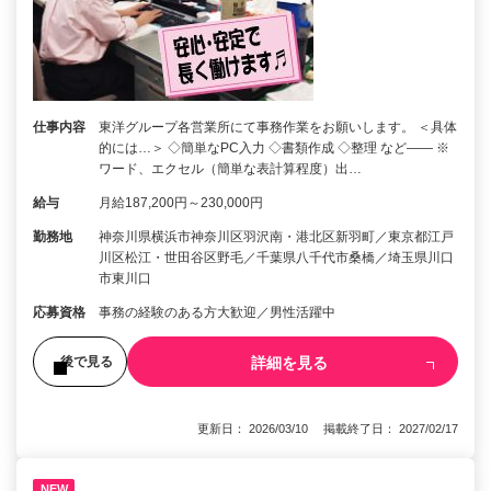
仕事内容
東洋グループ各営業所にて事務作業をお願いします。 ＜具体
的には…＞ ◇簡単なPC入力 ◇書類作成 ◇整理 など―― ※
ワード、エクセル（簡単な表計算程度）出…
給与
月給187,200円～230,000円
勤務地
神奈川県横浜市神奈川区羽沢南・港北区新羽町／東京都江戸
川区松江・世田谷区野毛／千葉県八千代市桑橋／埼玉県川口
市東川口
応募資格
事務の経験のある方大歓迎／男性活躍中
詳細を見る
後で見る
更新日： 2026/03/10 掲載終了日： 2027/02/17
NEW