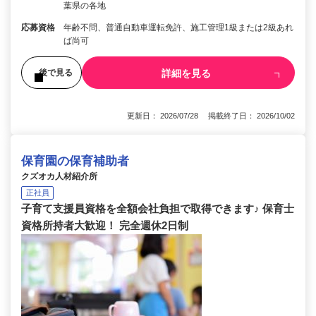
葉県の各地
応募資格
年齢不問、普通自動車運転免許、施工管理1級または2級あれ
ば尚可
詳細を見る
後で見る
更新日： 2026/07/28 掲載終了日： 2026/10/02
保育園の保育補助者
クズオカ人材紹介所
正社員
子育て支援員資格を全額会社負担で取得できます♪ 保育士
資格所持者大歓迎！ 完全週休2日制