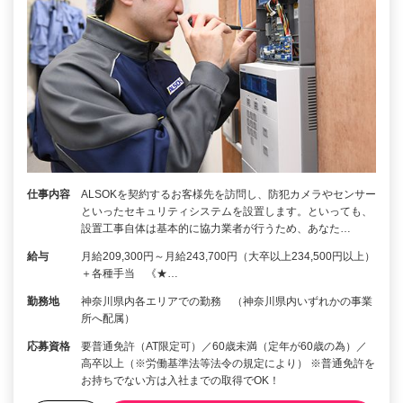
仕事内容
ALSOKを契約するお客様先を訪問し、防犯カメラやセンサー
といったセキュリティシステムを設置します。といっても、
設置工事自体は基本的に協力業者が行うため、あなた…
給与
月給209,300円～月給243,700円（大卒以上234,500円以上）
＋各種手当 《★…
勤務地
神奈川県内各エリアでの勤務 （神奈川県内いずれかの事業
所へ配属）
応募資格
要普通免許（AT限定可）／60歳未満（定年が60歳の為）／
高卒以上（※労働基準法等法令の規定により） ※普通免許を
お持ちでない方は入社までの取得でOK！