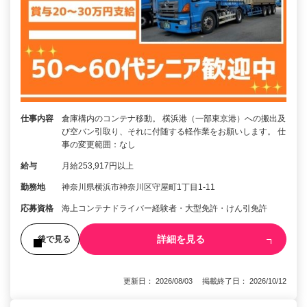
仕事内容
倉庫構内のコンテナ移動。 横浜港（一部東京港）への搬出及
び空バン引取り、それに付随する軽作業をお願いします。 仕
事の変更範囲：なし
給与
月給253,917円以上
勤務地
神奈川県横浜市神奈川区守屋町1丁目1-11
応募資格
海上コンテナドライバー経験者・大型免許・けん引免許
詳細を見る
後で見る
更新日： 2026/08/03 掲載終了日： 2026/10/12