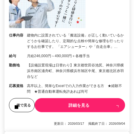
仕事内容
建物内に設置されている「搬送設備」が正しく動いているか
どうかを確認したり、定期的な点検や簡単な修理を行ったり
するお仕事です。 「エアシューター」や「自走台車」…
給与
月給246,000円～490,000円＋各種手当
勤務地
【設備設置現場は日替わり】東京都世田谷池尻、神奈川県横
浜市南区浦舟町、神奈川県横浜市旭区中尾、東京都北区赤羽
台など
応募資格
高卒以上、簡単なExcelでの入力作業ができる方 ★経験不
問 ★普通自動車運転免許あれば尚可
詳細を見る
後で見る
更新日： 2026/03/17 掲載終了日： 2026/09/04