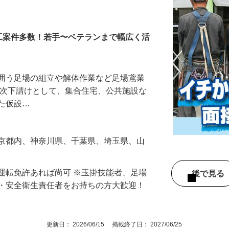
ッフ
工案件多数！若手〜ベテランまで幅広く活
を囲う足場の組立や解体作業など足場鳶業
一次下請けとして、集合住宅、公共施設な
した仮設…
東京都内、神奈川県、千葉県、埼玉県、山
運転免許あれば尚可 ※玉掛技能者、足場
後で見
長・安全衛生責任者をお持ちの方大歓迎！