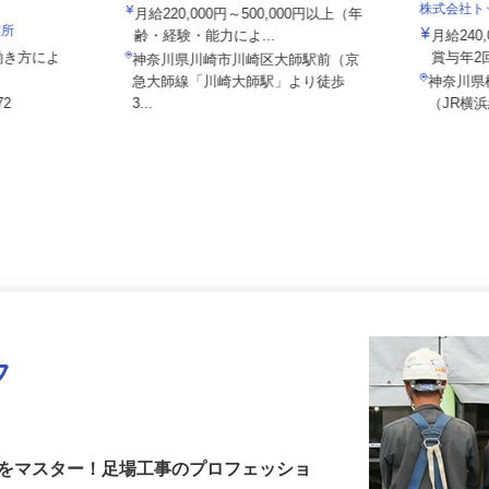
株式会社 大師鉄工所
株式会社
月給220,000円～500,000円以上（年
業所
齢・経験・能力によ...
月給24
◎働き方によ
賞与年
神奈川県川崎市川崎区大師駅前（京
急大師線「川崎大師駅」より徒歩
神奈川
72
3...
（JR横
フ