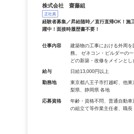
建設現場の足場工事スタ
株式会社 齋藤組
正社員
経験者募集／昇給随時／直行直帰OK！施
躍中！面接時履歴書不要！
仕事内容
建築物の工事における外周
務。 ゼネコン・ビルダーの
どの新築・改修をメインと
給与
日給13,000円以上
勤務地
東京都八王子市打越町、他
梨県、静岡県 各地
応募資格
年齢・資格不問、普通自動車
の組立て等作業主任者、職