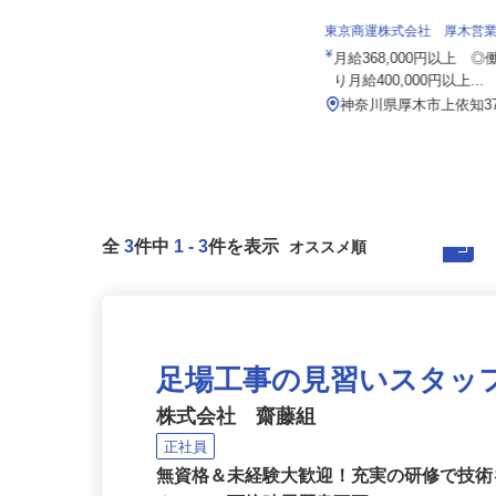
株式会社トップアライアンス
東京商運株式会社 厚木営
月給240,000円～300,000円以上＋
賞与年2回
月給368,000円以上 
り月給400,000円以上...
神奈川県横浜市港北区新横浜2-11-5
（JR横浜線・JR東海道新...
神奈川県厚木市上依知3
全
3
件中
1
-
3
件を表示
足場工事の見習いスタッ
株式会社 齋藤組
正社員