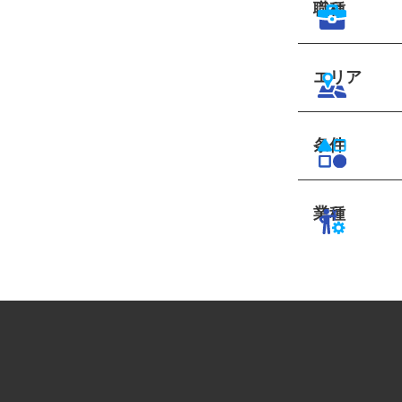
職種
エリア
条件
業種