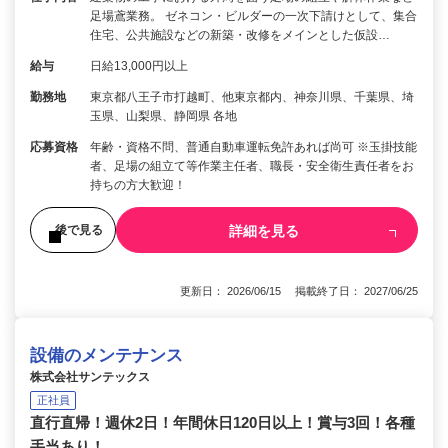
足場鳶業務。 ゼネコン・ビルダーの一次下請けとして、集合
住宅、公共施設などの新築・改修をメインとした仮設…
給与
日給13,000円以上
勤務地
東京都八王子市打越町、他東京都内、神奈川県、千葉県、埼
玉県、山梨県、静岡県 各地
応募資格
年齢・資格不問、普通自動車運転免許あれば尚可 ※玉掛技能
者、足場の組立て等作業主任者、職長・安全衛生責任者をお
持ちの方大歓迎！
詳細を見る
後で見る
更新日： 2026/06/15 掲載終了日： 2027/06/25
設備のメンテナンス
株式会社サンテックス
正社員
直行直帰！週休2日！年間休日120日以上！賞与3回！各種
手当あり！