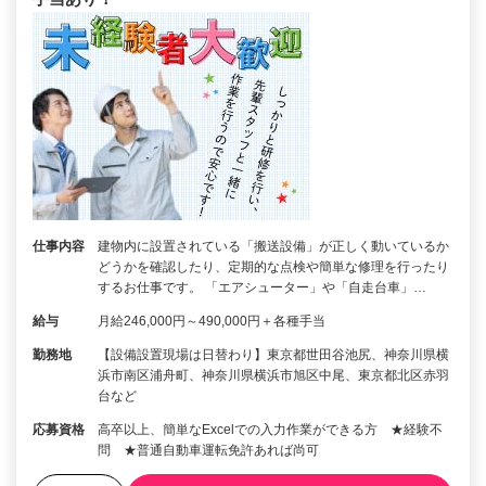
仕事内容
建物内に設置されている「搬送設備」が正しく動いているか
どうかを確認したり、定期的な点検や簡単な修理を行ったり
するお仕事です。 「エアシューター」や「自走台車」…
給与
月給246,000円～490,000円＋各種手当
勤務地
【設備設置現場は日替わり】東京都世田谷池尻、神奈川県横
浜市南区浦舟町、神奈川県横浜市旭区中尾、東京都北区赤羽
台など
応募資格
高卒以上、簡単なExcelでの入力作業ができる方 ★経験不
問 ★普通自動車運転免許あれば尚可