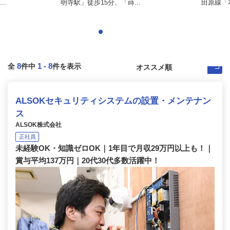
..
明寺駅」徒歩15分、「蒔...
田原線「本
8
1
-
8
全
件中
件を表示
ALSOKセキュリティシステムの設置・メンテナン
ス
ALSOK株式会社
正社員
未経験OK・知識ゼロOK｜1年目で月収29万円以上も！｜
賞与平均137万円｜20代30代多数活躍中！