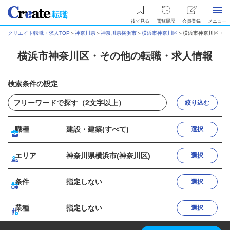
後で見る
閲覧履歴
会員登録
メニュー
クリエイト転職・求人TOP
＞
神奈川県
＞
神奈川県横浜市
＞
横浜市神奈川区
＞
横浜市神奈川区・そ
横浜市神奈川区・その他の転職・求人情報
検索条件の設定
絞り込む
職種
建設・建築(すべて)
選択
エリア
神奈川県横浜市(神奈川区)
選択
条件
指定しない
選択
業種
指定しない
選択