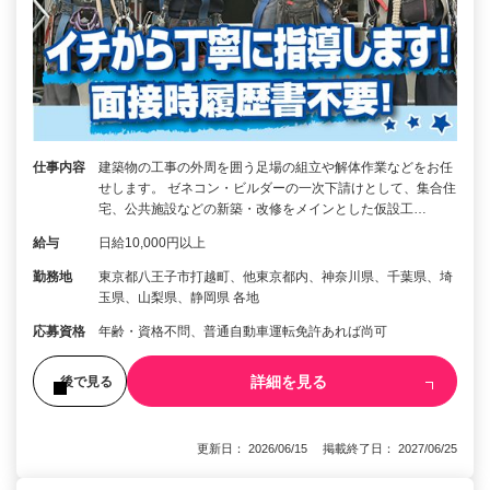
仕事内容
建築物の工事の外周を囲う足場の組立や解体作業などをお任
せします。 ゼネコン・ビルダーの一次下請けとして、集合住
宅、公共施設などの新築・改修をメインとした仮設工…
給与
日給10,000円以上
勤務地
東京都八王子市打越町、他東京都内、神奈川県、千葉県、埼
玉県、山梨県、静岡県 各地
応募資格
年齢・資格不問、普通自動車運転免許あれば尚可
詳細を見る
後で見る
更新日： 2026/06/15 掲載終了日： 2027/06/25