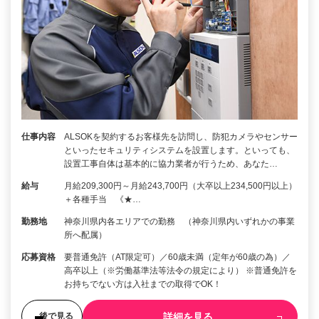
仕事内容
ALSOKを契約するお客様先を訪問し、防犯カメラやセンサー
といったセキュリティシステムを設置します。といっても、
設置工事自体は基本的に協力業者が行うため、あなた…
給与
月給209,300円～月給243,700円（大卒以上234,500円以上）
＋各種手当 《★…
勤務地
神奈川県内各エリアでの勤務 （神奈川県内いずれかの事業
所へ配属）
応募資格
要普通免許（AT限定可）／60歳未満（定年が60歳の為）／
高卒以上（※労働基準法等法令の規定により） ※普通免許を
お持ちでない方は入社までの取得でOK！
詳細を見る
後で見る