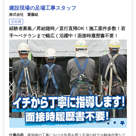
建設現場の足場工事スタッフ
株式会社 齋藤組
正社員
経験者募集／昇給随時／直行直帰OK！施工案件多数！若
手〜ベテランまで幅広く活躍中！面接時履歴書不要！
仕事内容
建築物の工事における外周を囲う足場の組立や解体作業など