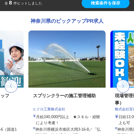
8
検索条件を保存
全
件ヒットしました
神奈川県のピックアップPR求人
タッフ
スプリンクラーの施工管理補助
現場管理
事）
ヒドロ工業株式会社
株式会社安
月給240,000円以上 ★スキル・経験
日給13
により考慮！
上も可
-6（国道1
神奈川県横浜市南区大岡3-16-8／「弘
神奈川県