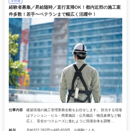
正社員
経験者募集／昇給随時／直行直帰OK！都内近郊の施工案
件多数！若手〜ベテランまで幅広く活躍中！
仕事内容
建築現場の施工管理業務全般をお任せします。 担当する現場
はマンション・ビル・商業施設・公共施設・物流倉庫など幅
広く、安全かつスムーズに進むように現場全体を調整…
給与
月給322,292円〜495,833円 ※経験による