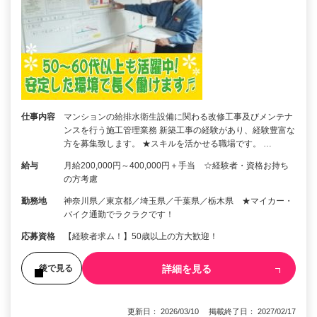
仕事内容
マンションの給排水衛生設備に関わる改修工事及びメンテナ
ンスを行う施工管理業務 新築工事の経験があり、経験豊富な
方を募集致します。 ★スキルを活かせる職場です。 …
給与
月給200,000円～400,000円＋手当 ☆経験者・資格お持ち
の方考慮
勤務地
神奈川県／東京都／埼玉県／千葉県／栃木県 ★マイカー・
バイク通勤でラクラクです！
応募資格
【経験者求ム！】50歳以上の方大歓迎！
詳細を見る
後で見る
更新日： 2026/03/10 掲載終了日： 2027/02/17