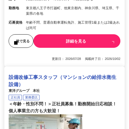
勤務地
東京都八王子市打越町、他東京都内、神奈川県、埼玉県、千
葉県の各地
応募資格
年齢不問、普通自動車運転免許、施工管理1級または2級あれ
ば尚可
詳細を見る
後で見る
更新日： 2026/07/28 掲載終了日： 2026/10/02
設備改修工事スタッフ（マンションの給排水衛生
設備）
東洋グループ 本社
正社員
業務委託
＜年齢・性別不問！＞正社員募集！勤務開始日応相談！
個人事業主の方も大歓迎！