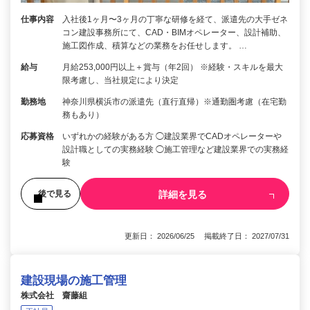
仕事内容
入社後1ヶ月〜3ヶ月の丁寧な研修を経て、派遣先の大手ゼネ
コン建設事務所にて、CAD・BIMオペレーター、設計補助、
施工図作成、積算などの業務をお任せします。 …
給与
月給253,000円以上＋賞与（年2回） ※経験・スキルを最大
限考慮し、当社規定により決定
勤務地
神奈川県横浜市の派遣先（直行直帰）※通勤圏考慮（在宅勤
務もあり）
応募資格
いずれかの経験がある方 ◯建設業界でCADオペレーターや
設計職としての実務経験 ◯施工管理など建設業界での実務経
験
詳細を見る
後で見る
更新日： 2026/06/25 掲載終了日： 2027/07/31
建設現場の施工管理
株式会社 齋藤組