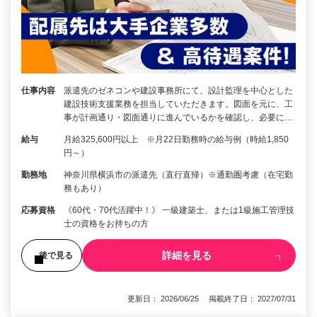
仕事内容
派遣先のゼネコンや建設事務所にて、設計監理を中心とした
建設技術支援業務を担当していただきます。図面を元に、工
事が計画通り・図面通りに進んでいるかを確認し、必要に…
給与
月給325,600円以上 ※月22日勤務時の給与例（時給1,850
円～）
勤務地
神奈川県横浜市の派遣先（直行直帰）※通勤圏考慮（在宅勤
務もあり）
応募資格
《60代・70代活躍中！》 一級建築士、または1級施工管理技
士の資格をお持ちの方
詳細を見る
後で見る
更新日： 2026/06/25 掲載終了日： 2027/07/31