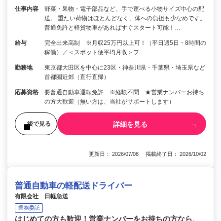
仕事内容
野菜・果物・電子部品など、手で運べる小物サイズ中心の配
送。 重たい荷物はほとんどなく、体への負担も少なめです。
普通免許と軽貨物車があればすぐスタート可能！…
給与
完全出来高制 ※月収25万円以上可！（平日週5日・8時間の
稼働）／＜スポット便平均月収＞フ…
勤務地
東京都大田区を中心に23区・神奈川県・千葉県・埼玉県など
首都圏近郊（直行直帰）
応募資格
要普通自動車運転免許 ※経験不問 ★営業ナンバーお持ち
の方大歓迎（無い方は、当社がサポートします）
詳細を見る
後で見る
更新日： 2026/07/08 掲載終了日： 2026/10/02
普通自動車の軽配送ドライバー
有限会社 日軽急送
業務委託
はじめての方も歓迎！営業ナンバーをお持ちの方なら、