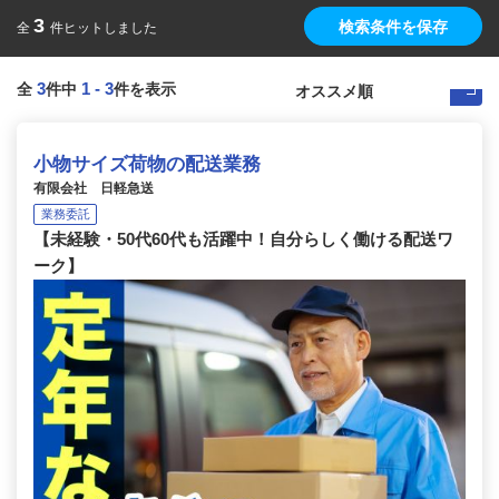
3
検索条件を保存
全
件ヒットしました
3
1
-
3
全
件中
件を表示
小物サイズ荷物の配送業務
有限会社 日軽急送
業務委託
【未経験・50代60代も活躍中！自分らしく働ける配送ワ
ーク】