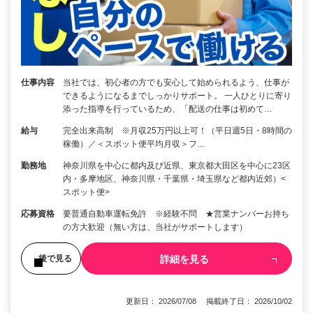
仕事内容
当社では、初心者の方でも安心して始められるよう、仕事が
できるようになるまでしっかりサポート。 一人ひとりに寄り
添った指導を行っているため、「配送の仕事は初めて…
給与
完全出来高制 ※月収25万円以上可！（平日週5日・8時間の
稼働）／＜スポット便平均月収＞フ…
勤務地
神奈川県を中心に都内及び近県、東京都大田区を中心に23区
内・多摩地区、神奈川県・千葉県・埼玉県など都内近郊）<
スポット便>
応募資格
要普通自動車運転免許 ※経験不問 ★営業ナンバーお持ち
の方大歓迎（無い方は、当社がサポートします）
詳細を見る
後で見る
更新日： 2026/07/08 掲載終了日： 2026/10/02