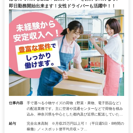
即日勤務開始出来ます！女性ドライバーも活躍中！！
仕事内容
手で運べる小物サイズの荷物（野菜・果物、電子部品など）
の配送業務です。主に空港や流通センターなどで荷物を積み
込み、神奈川県を中心とした都内及び近県に配送していた…
給与
完全出来高制 ※月収25万円以上可！（平日週5日・8時間の
稼働）／＜スポット便平均月収＞フ…